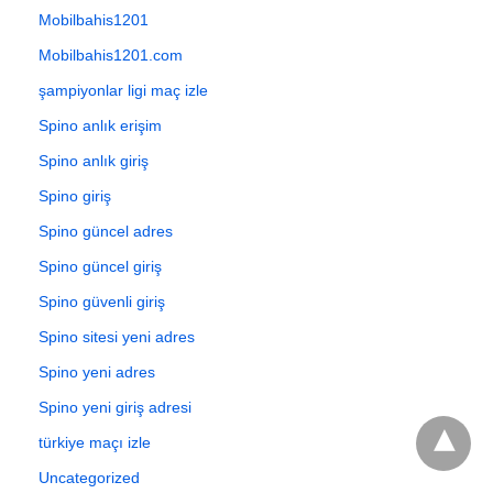
Mobilbahis1201
Mobilbahis1201.com
şampiyonlar ligi maç izle
Spino anlık erişim
Spino anlık giriş
Spino giriş
Spino güncel adres
Spino güncel giriş
Spino güvenli giriş
Spino sitesi yeni adres
Spino yeni adres
Spino yeni giriş adresi
türkiye maçı izle
Uncategorized