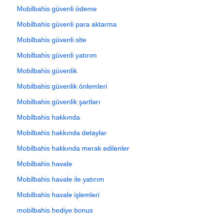
Mobilbahis güvenli ödeme
Mobilbahis güvenli para aktarma
Mobilbahis güvenli site
Mobilbahis güvenli yatırım
Mobilbahis güvenlik
Mobilbahis güvenlik önlemleri
Mobilbahis güvenlik şartları
Mobilbahis hakkında
Mobilbahis hakkında detaylar
Mobilbahis hakkında merak edilenler
Mobilbahis havale
Mobilbahis havale ile yatırım
Mobilbahis havale işlemleri
mobilbahis hediye bonus