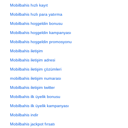
Mobilbahis hızlı kayıt
Mobilbahis hızlı para yatırma
Mobilbahis hoşgeldin bonusu
Mobilbahis hoşgeldin kampanyası
Mobilbahis hoşgeldin promosyonu
Mobilbahis iletişim
Mobilbahis iletişim adresi
Mobilbahis iletişim çözümleri
mobilbahis iletişim numarası
Mobilbahis iletişim twitter
Mobilbahis ilk üyelik bonusu
Mobilbahis ilk üyelik kampanyası
Mobilbahis indir
Mobilbahis jackpot fırsatı