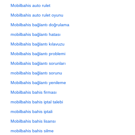
Mobilbahis auto rulet
Mobilbahis auto rulet oyunu
Mobilbahis bağlantı doğrulama
mobilbahis bağlantı hatası
Mobilbahis bağlantı kılavuzu
Mobilbahis bağlantı problemi
Mobilbahis bağlantı sorunları
mobilbahis bağlantı sorunu
Mobilbahis bağlantı yenileme
Mobilbahis bahis firması
mobilbahis bahis iptal talebi
mobilbahis bahis iptali
Mobilbahis bahis lisansı
mobilbahis bahis silme