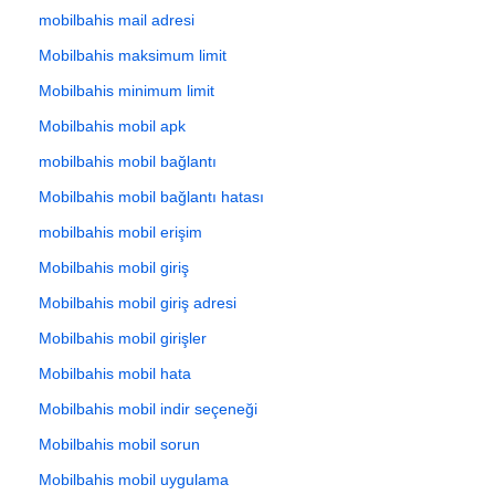
mobilbahis mail adresi
Mobilbahis maksimum limit
Mobilbahis minimum limit
Mobilbahis mobil apk
mobilbahis mobil bağlantı
Mobilbahis mobil bağlantı hatası
mobilbahis mobil erişim
Mobilbahis mobil giriş
Mobilbahis mobil giriş adresi
Mobilbahis mobil girişler
Mobilbahis mobil hata
Mobilbahis mobil indir seçeneği
Mobilbahis mobil sorun
Mobilbahis mobil uygulama