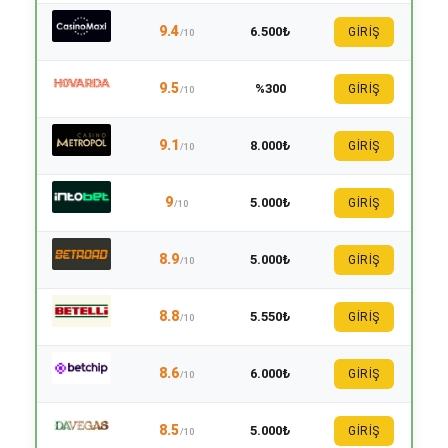
9.4
6.500₺
GİRİŞ
/10
9.5
%300
GİRİŞ
/10
9.1
8.000₺
GİRİŞ
/10
9
5.000₺
GİRİŞ
/10
8.9
5.000₺
GİRİŞ
/10
8.8
5.550₺
GİRİŞ
/10
8.6
6.000₺
GİRİŞ
/10
8.5
5.000₺
GİRİŞ
/10