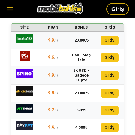
Giriş
SITE
PUAN
BONUS
GIRIŞ
9.9
20.000₺
GİRİŞ
/10
Canlı Maç
9.6
GİRİŞ
/10
İzle
2K USD -
9.9
Sadece
GİRİŞ
/10
Kripto
9.8
20.000₺
GİRİŞ
/10
9.7
%325
GİRİŞ
/10
9.4
4.500₺
GİRİŞ
/10