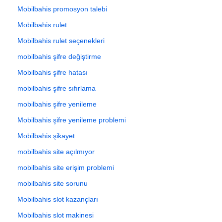
Mobilbahis promosyon talebi
Mobilbahis rulet
Mobilbahis rulet seçenekleri
mobilbahis şifre değiştirme
Mobilbahis şifre hatası
mobilbahis şifre sıfırlama
mobilbahis şifre yenileme
Mobilbahis şifre yenileme problemi
Mobilbahis şikayet
mobilbahis site açılmıyor
mobilbahis site erişim problemi
mobilbahis site sorunu
Mobilbahis slot kazançları
Mobilbahis slot makinesi