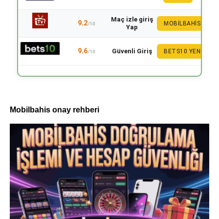
Maç izle giriş
9.2
MOBILBAHIS
/10
Yap
9.6
Güvenli Giriş
BETS10 YENI
/10
Mobilbahis onay rehberi