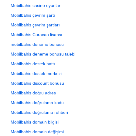
Mobilbahis casino oyunları
Mobilbahis çevrim şartı
Mobilbahis çevrim şartları
Mobilbahis Curacao lisansı
mobilbahis deneme bonusu
Mobilbahis deneme bonusu talebi
Mobilbahis destek hattı
Mobilbahis destek merkezi
Mobilbahis discount bonusu
Mobilbahis doğru adres
Mobilbahis doğrulama kodu
Mobilbahis doğrulama rehberi
Mobilbahis domain bilgisi
Mobilbahis domain değişimi