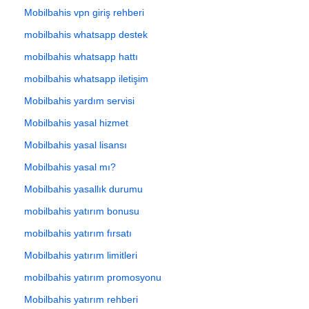
Mobilbahis vpn giriş rehberi
mobilbahis whatsapp destek
mobilbahis whatsapp hattı
mobilbahis whatsapp iletişim
Mobilbahis yardım servisi
Mobilbahis yasal hizmet
Mobilbahis yasal lisansı
Mobilbahis yasal mı?
Mobilbahis yasallık durumu
mobilbahis yatırım bonusu
mobilbahis yatırım fırsatı
Mobilbahis yatırım limitleri
mobilbahis yatırım promosyonu
Mobilbahis yatırım rehberi