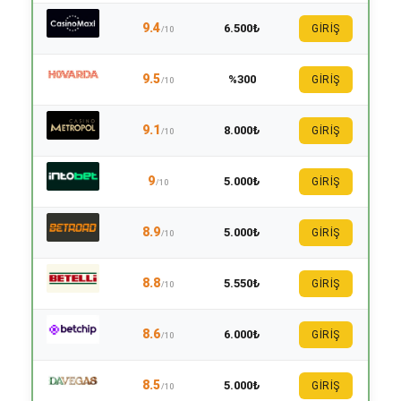
9.4
6.500₺
GİRİŞ
/10
9.5
%300
GİRİŞ
/10
9.1
8.000₺
GİRİŞ
/10
9
5.000₺
GİRİŞ
/10
8.9
5.000₺
GİRİŞ
/10
8.8
5.550₺
GİRİŞ
/10
8.6
6.000₺
GİRİŞ
/10
8.5
5.000₺
GİRİŞ
/10