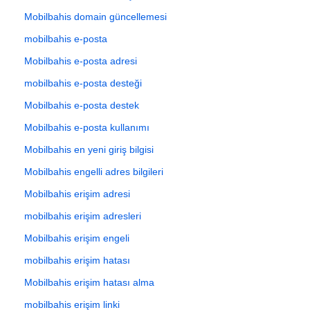
Mobilbahis domain güncellemesi
mobilbahis e-posta
Mobilbahis e-posta adresi
mobilbahis e-posta desteği
Mobilbahis e-posta destek
Mobilbahis e-posta kullanımı
Mobilbahis en yeni giriş bilgisi
Mobilbahis engelli adres bilgileri
Mobilbahis erişim adresi
mobilbahis erişim adresleri
Mobilbahis erişim engeli
mobilbahis erişim hatası
Mobilbahis erişim hatası alma
mobilbahis erişim linki