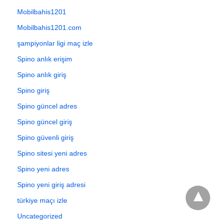
Mobilbahis1201
Mobilbahis1201.com
şampiyonlar ligi maç izle
Spino anlık erişim
Spino anlık giriş
Spino giriş
Spino güncel adres
Spino güncel giriş
Spino güvenli giriş
Spino sitesi yeni adres
Spino yeni adres
Spino yeni giriş adresi
türkiye maçı izle
Uncategorized