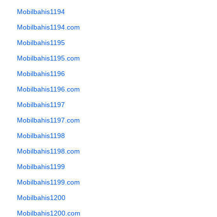
Mobilbahis1194
Mobilbahis1194.com
Mobilbahis1195
Mobilbahis1195.com
Mobilbahis1196
Mobilbahis1196.com
Mobilbahis1197
Mobilbahis1197.com
Mobilbahis1198
Mobilbahis1198.com
Mobilbahis1199
Mobilbahis1199.com
Mobilbahis1200
Mobilbahis1200.com