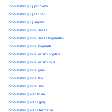
mobilbahis giriş problemi
Mobilbahis giriş rehberi
Mobilbahis giriş sayfası
Mobilbahis güncel adres
Mobilbahis güncel adres bağlantısı
mobilbahis güncel bağlantı
Mobilbahis güncel erişim bilgileri
Mobilbahis güncel erişim tıkla
Mobilbahis güncel giriş
mobilbahis güncel link
Mobilbahis güncel site
Mobilbahis güvenilir mi
Mobilbahis güvenli giriş
Mobilbahis güvenli hizmetleri