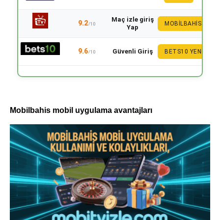
Maç izle giriş
9.2
MOBILBAHIS
/10
Yap
9.6
Güvenli Giriş
BETS10 YENI
/10
Mobilbahis mobil uygulama avantajları