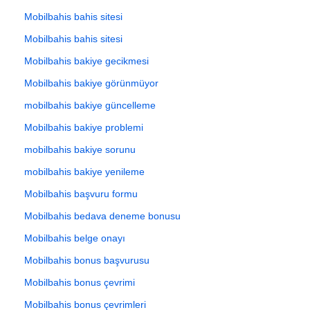
Mobilbahis bahis sitesi
Mobilbahis bahis sitesi
Mobilbahis bakiye gecikmesi
Mobilbahis bakiye görünmüyor
mobilbahis bakiye güncelleme
Mobilbahis bakiye problemi
mobilbahis bakiye sorunu
mobilbahis bakiye yenileme
Mobilbahis başvuru formu
Mobilbahis bedava deneme bonusu
Mobilbahis belge onayı
Mobilbahis bonus başvurusu
Mobilbahis bonus çevrimi
Mobilbahis bonus çevrimleri