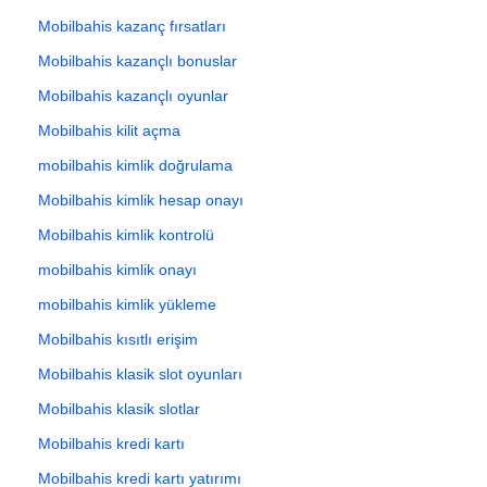
Mobilbahis kazanç fırsatları
Mobilbahis kazançlı bonuslar
Mobilbahis kazançlı oyunlar
Mobilbahis kilit açma
mobilbahis kimlik doğrulama
Mobilbahis kimlik hesap onayı
Mobilbahis kimlik kontrolü
mobilbahis kimlik onayı
mobilbahis kimlik yükleme
Mobilbahis kısıtlı erişim
Mobilbahis klasik slot oyunları
Mobilbahis klasik slotlar
Mobilbahis kredi kartı
Mobilbahis kredi kartı yatırımı