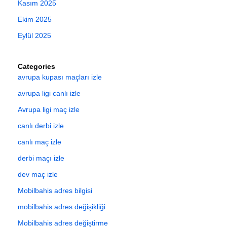
Kasım 2025
Ekim 2025
Eylül 2025
Categories
avrupa kupası maçları izle
avrupa ligi canlı izle
Avrupa ligi maç izle
canlı derbi izle
canlı maç izle
derbi maçı izle
dev maç izle
Mobilbahis adres bilgisi
mobilbahis adres değişikliği
Mobilbahis adres değiştirme