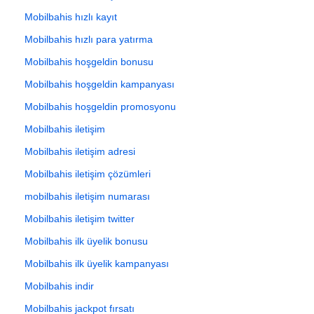
Mobilbahis hızlı kayıt
Mobilbahis hızlı para yatırma
Mobilbahis hoşgeldin bonusu
Mobilbahis hoşgeldin kampanyası
Mobilbahis hoşgeldin promosyonu
Mobilbahis iletişim
Mobilbahis iletişim adresi
Mobilbahis iletişim çözümleri
mobilbahis iletişim numarası
Mobilbahis iletişim twitter
Mobilbahis ilk üyelik bonusu
Mobilbahis ilk üyelik kampanyası
Mobilbahis indir
Mobilbahis jackpot fırsatı