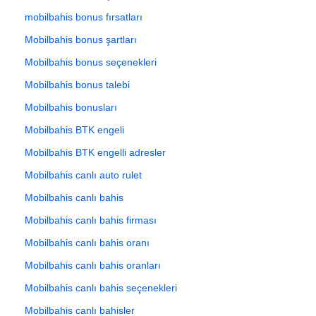
mobilbahis bonus fırsatları
Mobilbahis bonus şartları
Mobilbahis bonus seçenekleri
Mobilbahis bonus talebi
Mobilbahis bonusları
Mobilbahis BTK engeli
Mobilbahis BTK engelli adresler
Mobilbahis canlı auto rulet
Mobilbahis canlı bahis
Mobilbahis canlı bahis firması
Mobilbahis canlı bahis oranı
Mobilbahis canlı bahis oranları
Mobilbahis canlı bahis seçenekleri
Mobilbahis canlı bahisler