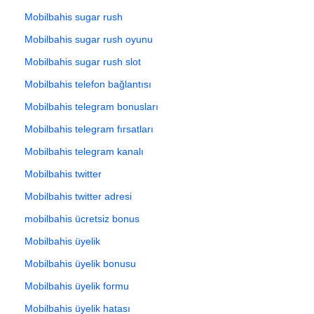
Mobilbahis sugar rush
Mobilbahis sugar rush oyunu
Mobilbahis sugar rush slot
Mobilbahis telefon bağlantısı
Mobilbahis telegram bonusları
Mobilbahis telegram fırsatları
Mobilbahis telegram kanalı
Mobilbahis twitter
Mobilbahis twitter adresi
mobilbahis ücretsiz bonus
Mobilbahis üyelik
Mobilbahis üyelik bonusu
Mobilbahis üyelik formu
Mobilbahis üyelik hatası