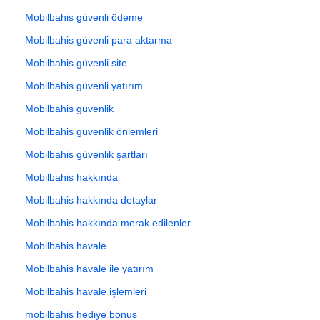
Mobilbahis güvenli ödeme
Mobilbahis güvenli para aktarma
Mobilbahis güvenli site
Mobilbahis güvenli yatırım
Mobilbahis güvenlik
Mobilbahis güvenlik önlemleri
Mobilbahis güvenlik şartları
Mobilbahis hakkında
Mobilbahis hakkında detaylar
Mobilbahis hakkında merak edilenler
Mobilbahis havale
Mobilbahis havale ile yatırım
Mobilbahis havale işlemleri
mobilbahis hediye bonus