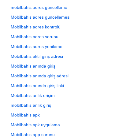
mobilbahis adres güncelleme
Mobilbahis adres güncellemesi
Mobilbahis adres kontrolü
Mobilbahis adres sorunu
Mobilbahis adres yenileme
Mobilbahis aktif giriş adresi
Mobilbahis anında giriş
Mobilbahis anında giriş adresi
Mobilbahis anında giriş linki
Mobilbahis anlık erişim
mobilbahis anlık giriş
Mobilbahis apk
Mobilbahis apk uygulama
Mobilbahis app sorunu