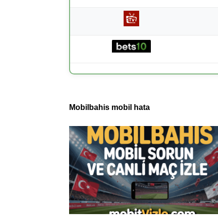
Mobilbahis mobil hata