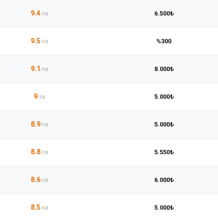
9.4
6.500₺
/10
9.5
%300
/10
9.1
8.000₺
/10
9
5.000₺
/10
8.9
5.000₺
/10
8.8
5.550₺
/10
8.6
6.000₺
/10
8.5
5.000₺
/10