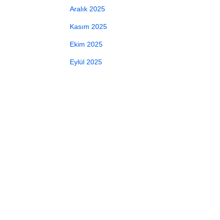
Aralık 2025
Kasım 2025
Ekim 2025
Eylül 2025