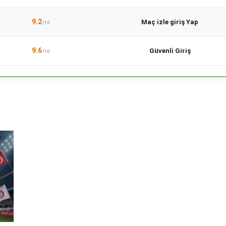
9.2
Maç izle giriş Yap
/10
9.6
Güvenli Giriş
/10