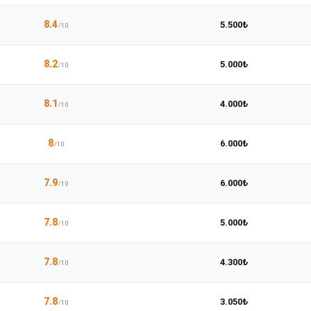
8.4
5.500₺
/10
8.2
5.000₺
/10
8.1
4.000₺
/10
8
6.000₺
/10
7.9
6.000₺
/10
7.8
5.000₺
/10
7.8
4.300₺
/10
7.8
3.050₺
/10