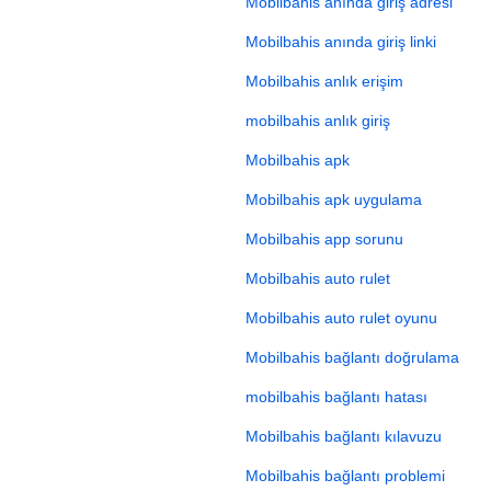
Mobilbahis anında giriş adresi
Mobilbahis anında giriş linki
Mobilbahis anlık erişim
mobilbahis anlık giriş
Mobilbahis apk
Mobilbahis apk uygulama
Mobilbahis app sorunu
Mobilbahis auto rulet
Mobilbahis auto rulet oyunu
Mobilbahis bağlantı doğrulama
mobilbahis bağlantı hatası
Mobilbahis bağlantı kılavuzu
Mobilbahis bağlantı problemi