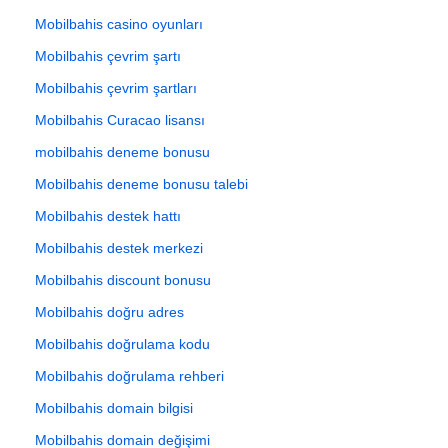
Mobilbahis casino oyunları
Mobilbahis çevrim şartı
Mobilbahis çevrim şartları
Mobilbahis Curacao lisansı
mobilbahis deneme bonusu
Mobilbahis deneme bonusu talebi
Mobilbahis destek hattı
Mobilbahis destek merkezi
Mobilbahis discount bonusu
Mobilbahis doğru adres
Mobilbahis doğrulama kodu
Mobilbahis doğrulama rehberi
Mobilbahis domain bilgisi
Mobilbahis domain değişimi