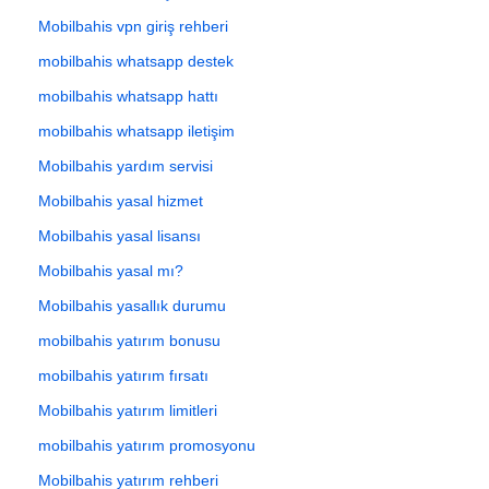
Mobilbahis vpn giriş rehberi
mobilbahis whatsapp destek
mobilbahis whatsapp hattı
mobilbahis whatsapp iletişim
Mobilbahis yardım servisi
Mobilbahis yasal hizmet
Mobilbahis yasal lisansı
Mobilbahis yasal mı?
Mobilbahis yasallık durumu
mobilbahis yatırım bonusu
mobilbahis yatırım fırsatı
Mobilbahis yatırım limitleri
mobilbahis yatırım promosyonu
Mobilbahis yatırım rehberi