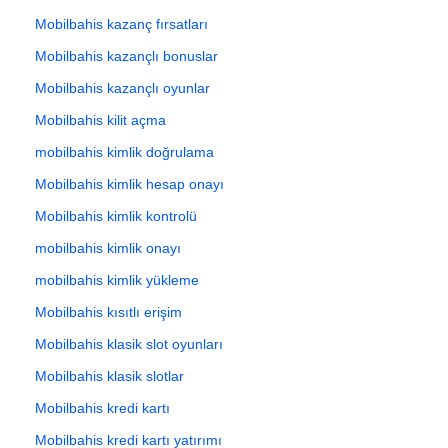
Mobilbahis kazanç fırsatları
Mobilbahis kazançlı bonuslar
Mobilbahis kazançlı oyunlar
Mobilbahis kilit açma
mobilbahis kimlik doğrulama
Mobilbahis kimlik hesap onayı
Mobilbahis kimlik kontrolü
mobilbahis kimlik onayı
mobilbahis kimlik yükleme
Mobilbahis kısıtlı erişim
Mobilbahis klasik slot oyunları
Mobilbahis klasik slotlar
Mobilbahis kredi kartı
Mobilbahis kredi kartı yatırımı