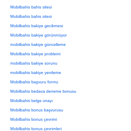
Mobilbahis bahis sitesi
Mobilbahis bahis sitesi
Mobilbahis bakiye gecikmesi
Mobilbahis bakiye görünmüyor
mobilbahis bakiye güncelleme
Mobilbahis bakiye problemi
mobilbahis bakiye sorunu
mobilbahis bakiye yenileme
Mobilbahis başvuru formu
Mobilbahis bedava deneme bonusu
Mobilbahis belge onayı
Mobilbahis bonus başvurusu
Mobilbahis bonus çevrimi
Mobilbahis bonus çevrimleri