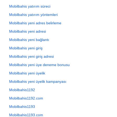
Mobilbahis yatırım süreci
Mobilbahis yatırım yöntemleri
Mobilbahis yeni adres belirleme
Mobilbahis yeni adresi
Mobilbahis yeni bağlantı
Mobilbahis yeni giriş
Mobilbahis yeni giriş adresi
Mobilbahis yeni üye deneme bonusu
Mobilbahis yeni üyelik
Mobilbahis yeni üyelik kampanyası
Mobilbahis1192
Mobilbahis1192.com
Mobilbahis1193
Mobilbahis1193.com