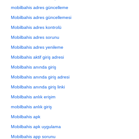
mobilbahis adres güncelleme
Mobilbahis adres güncellemesi
Mobilbahis adres kontrolü
Mobilbahis adres sorunu
Mobilbahis adres yenileme
Mobilbahis aktif giriş adresi
Mobilbahis anında giriş
Mobilbahis anında giriş adresi
Mobilbahis anında giriş linki
Mobilbahis anlık erişim
mobilbahis anlık giriş
Mobilbahis apk
Mobilbahis apk uygulama
Mobilbahis app sorunu