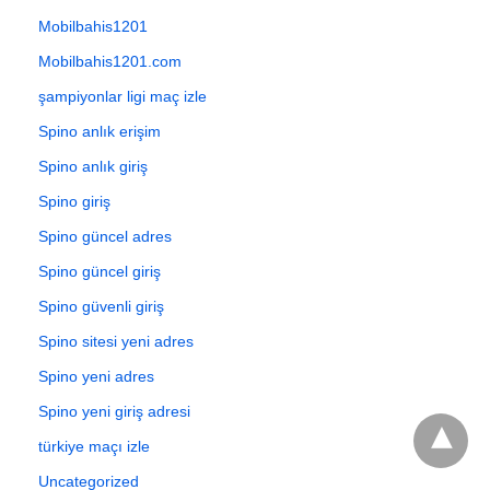
Mobilbahis1201
Mobilbahis1201.com
şampiyonlar ligi maç izle
Spino anlık erişim
Spino anlık giriş
Spino giriş
Spino güncel adres
Spino güncel giriş
Spino güvenli giriş
Spino sitesi yeni adres
Spino yeni adres
Spino yeni giriş adresi
türkiye maçı izle
Uncategorized