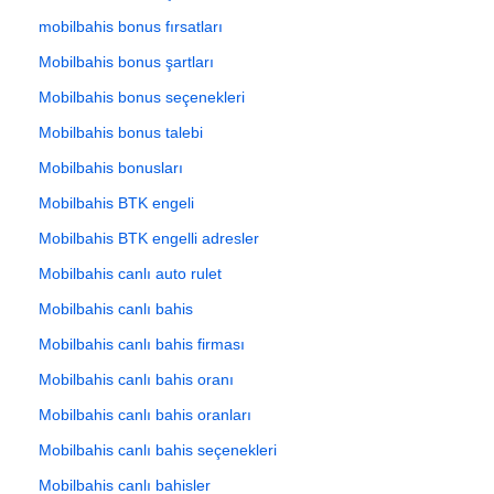
mobilbahis bonus fırsatları
Mobilbahis bonus şartları
Mobilbahis bonus seçenekleri
Mobilbahis bonus talebi
Mobilbahis bonusları
Mobilbahis BTK engeli
Mobilbahis BTK engelli adresler
Mobilbahis canlı auto rulet
Mobilbahis canlı bahis
Mobilbahis canlı bahis firması
Mobilbahis canlı bahis oranı
Mobilbahis canlı bahis oranları
Mobilbahis canlı bahis seçenekleri
Mobilbahis canlı bahisler