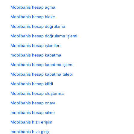
Mobilbahis hesap açma
Mobilbahis hesap bloke
Mobilbahis hesap doğrulama
Mobilbahis hesap doğrulama işlemi
Mobilbahis hesap işlemleri
mobilbahis hesap kapatma
Mobilbahis hesap kapatma işlemi
Mobilbahis hesap kapatma talebi
Mobilbahis hesap kilidi
Mobilbahis hesap oluşturma
Mobilbahis hesap onayı
mobilbahis hesap silme
Mobilbahis hızlı erişim
mobilbahis hızlı giriş