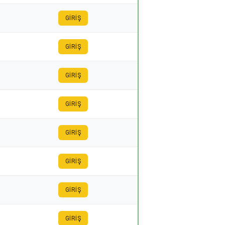
GİRİŞ
GİRİŞ
GİRİŞ
GİRİŞ
GİRİŞ
GİRİŞ
GİRİŞ
GİRİŞ