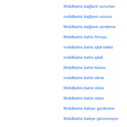
Mobilbahis bağlantı sorunları
mobilbahis bağlantı sorunu
Mobilbahis bağlantı yenileme
Mobilbahis bahis firması
mobilbahis bahis iptal talebi
mobilbahis bahis iptali
Mobilbahis bahis lisansı
mobilbahis bahis silme
Mobilbahis bahis sitesi
Mobilbahis bahis sitesi
Mobilbahis bakiye gecikmesi
Mobilbahis bakiye görünmüyor