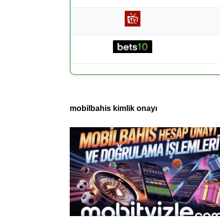
mobilbahis kimlik onayı