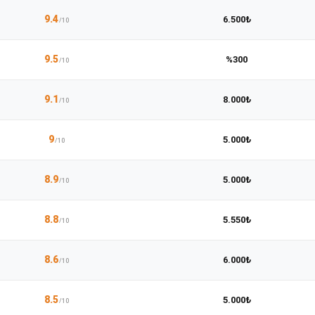
9.4
6.500₺
/10
9.5
%300
/10
9.1
8.000₺
/10
9
5.000₺
/10
8.9
5.000₺
/10
8.8
5.550₺
/10
8.6
6.000₺
/10
8.5
5.000₺
/10