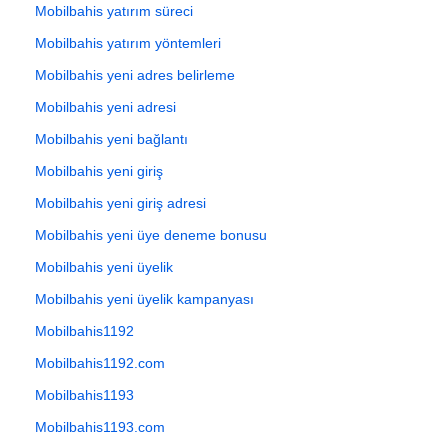
Mobilbahis yatırım süreci
Mobilbahis yatırım yöntemleri
Mobilbahis yeni adres belirleme
Mobilbahis yeni adresi
Mobilbahis yeni bağlantı
Mobilbahis yeni giriş
Mobilbahis yeni giriş adresi
Mobilbahis yeni üye deneme bonusu
Mobilbahis yeni üyelik
Mobilbahis yeni üyelik kampanyası
Mobilbahis1192
Mobilbahis1192.com
Mobilbahis1193
Mobilbahis1193.com