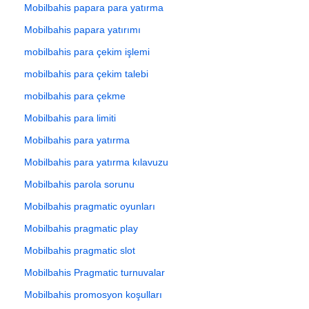
Mobilbahis papara para yatırma
Mobilbahis papara yatırımı
mobilbahis para çekim işlemi
mobilbahis para çekim talebi
mobilbahis para çekme
Mobilbahis para limiti
Mobilbahis para yatırma
Mobilbahis para yatırma kılavuzu
Mobilbahis parola sorunu
Mobilbahis pragmatic oyunları
Mobilbahis pragmatic play
Mobilbahis pragmatic slot
Mobilbahis Pragmatic turnuvalar
Mobilbahis promosyon koşulları