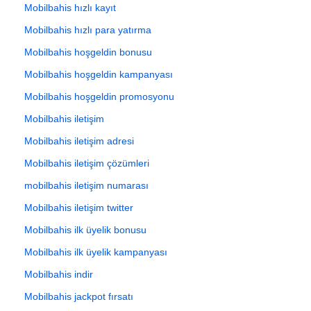
Mobilbahis hızlı kayıt
Mobilbahis hızlı para yatırma
Mobilbahis hoşgeldin bonusu
Mobilbahis hoşgeldin kampanyası
Mobilbahis hoşgeldin promosyonu
Mobilbahis iletişim
Mobilbahis iletişim adresi
Mobilbahis iletişim çözümleri
mobilbahis iletişim numarası
Mobilbahis iletişim twitter
Mobilbahis ilk üyelik bonusu
Mobilbahis ilk üyelik kampanyası
Mobilbahis indir
Mobilbahis jackpot fırsatı