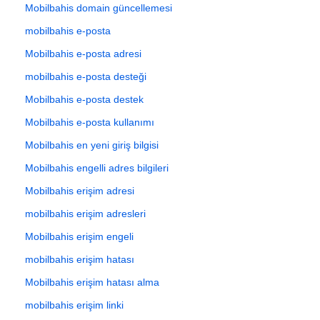
Mobilbahis domain güncellemesi
mobilbahis e-posta
Mobilbahis e-posta adresi
mobilbahis e-posta desteği
Mobilbahis e-posta destek
Mobilbahis e-posta kullanımı
Mobilbahis en yeni giriş bilgisi
Mobilbahis engelli adres bilgileri
Mobilbahis erişim adresi
mobilbahis erişim adresleri
Mobilbahis erişim engeli
mobilbahis erişim hatası
Mobilbahis erişim hatası alma
mobilbahis erişim linki