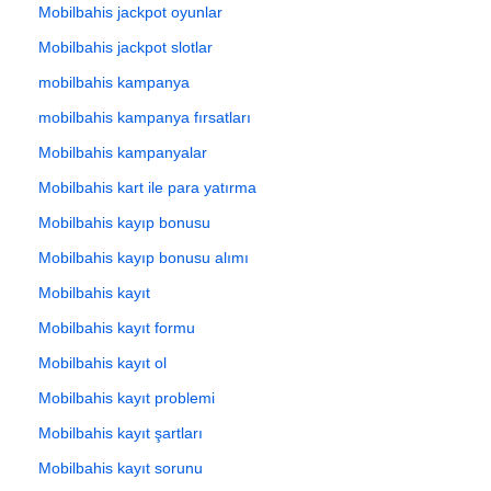
Mobilbahis jackpot oyunlar
Mobilbahis jackpot slotlar
mobilbahis kampanya
mobilbahis kampanya fırsatları
Mobilbahis kampanyalar
Mobilbahis kart ile para yatırma
Mobilbahis kayıp bonusu
Mobilbahis kayıp bonusu alımı
Mobilbahis kayıt
Mobilbahis kayıt formu
Mobilbahis kayıt ol
Mobilbahis kayıt problemi
Mobilbahis kayıt şartları
Mobilbahis kayıt sorunu