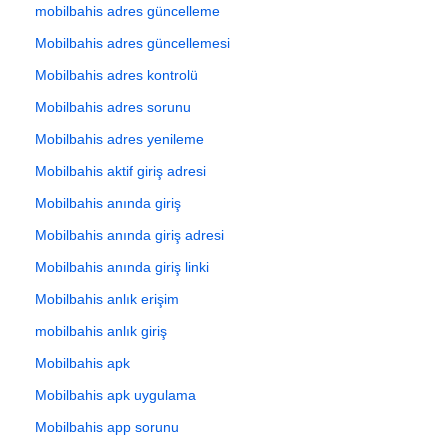
mobilbahis adres güncelleme
Mobilbahis adres güncellemesi
Mobilbahis adres kontrolü
Mobilbahis adres sorunu
Mobilbahis adres yenileme
Mobilbahis aktif giriş adresi
Mobilbahis anında giriş
Mobilbahis anında giriş adresi
Mobilbahis anında giriş linki
Mobilbahis anlık erişim
mobilbahis anlık giriş
Mobilbahis apk
Mobilbahis apk uygulama
Mobilbahis app sorunu