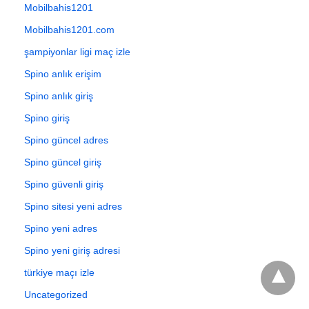
Mobilbahis1201
Mobilbahis1201.com
şampiyonlar ligi maç izle
Spino anlık erişim
Spino anlık giriş
Spino giriş
Spino güncel adres
Spino güncel giriş
Spino güvenli giriş
Spino sitesi yeni adres
Spino yeni adres
Spino yeni giriş adresi
türkiye maçı izle
Uncategorized