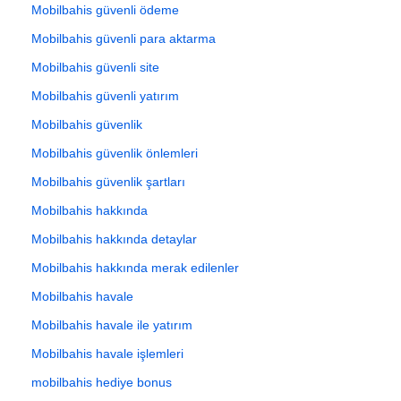
Mobilbahis güvenli ödeme
Mobilbahis güvenli para aktarma
Mobilbahis güvenli site
Mobilbahis güvenli yatırım
Mobilbahis güvenlik
Mobilbahis güvenlik önlemleri
Mobilbahis güvenlik şartları
Mobilbahis hakkında
Mobilbahis hakkında detaylar
Mobilbahis hakkında merak edilenler
Mobilbahis havale
Mobilbahis havale ile yatırım
Mobilbahis havale işlemleri
mobilbahis hediye bonus