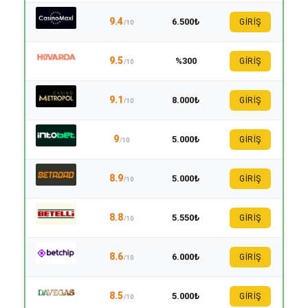
9.4
6.500₺
GİRİŞ
/10
9.5
%300
GİRİŞ
/10
9.1
8.000₺
GİRİŞ
/10
9
5.000₺
GİRİŞ
/10
8.9
5.000₺
GİRİŞ
/10
8.8
5.550₺
GİRİŞ
/10
8.6
6.000₺
GİRİŞ
/10
8.5
5.000₺
GİRİŞ
/10