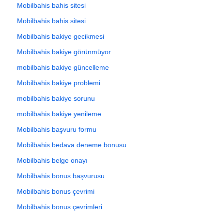
Mobilbahis bahis sitesi
Mobilbahis bahis sitesi
Mobilbahis bakiye gecikmesi
Mobilbahis bakiye görünmüyor
mobilbahis bakiye güncelleme
Mobilbahis bakiye problemi
mobilbahis bakiye sorunu
mobilbahis bakiye yenileme
Mobilbahis başvuru formu
Mobilbahis bedava deneme bonusu
Mobilbahis belge onayı
Mobilbahis bonus başvurusu
Mobilbahis bonus çevrimi
Mobilbahis bonus çevrimleri