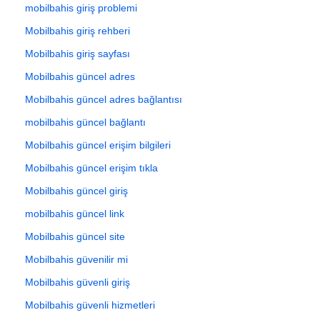
mobilbahis giriş problemi
Mobilbahis giriş rehberi
Mobilbahis giriş sayfası
Mobilbahis güncel adres
Mobilbahis güncel adres bağlantısı
mobilbahis güncel bağlantı
Mobilbahis güncel erişim bilgileri
Mobilbahis güncel erişim tıkla
Mobilbahis güncel giriş
mobilbahis güncel link
Mobilbahis güncel site
Mobilbahis güvenilir mi
Mobilbahis güvenli giriş
Mobilbahis güvenli hizmetleri