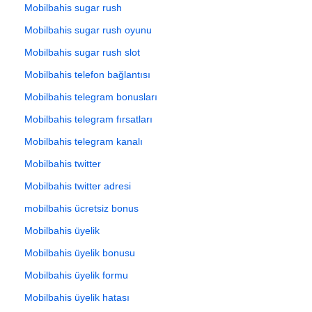
Mobilbahis sugar rush
Mobilbahis sugar rush oyunu
Mobilbahis sugar rush slot
Mobilbahis telefon bağlantısı
Mobilbahis telegram bonusları
Mobilbahis telegram fırsatları
Mobilbahis telegram kanalı
Mobilbahis twitter
Mobilbahis twitter adresi
mobilbahis ücretsiz bonus
Mobilbahis üyelik
Mobilbahis üyelik bonusu
Mobilbahis üyelik formu
Mobilbahis üyelik hatası