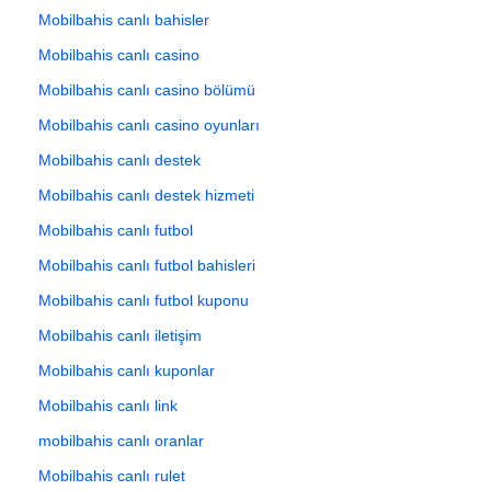
Mobilbahis canlı bahisler
Mobilbahis canlı casino
Mobilbahis canlı casino bölümü
Mobilbahis canlı casino oyunları
Mobilbahis canlı destek
Mobilbahis canlı destek hizmeti
Mobilbahis canlı futbol
Mobilbahis canlı futbol bahisleri
Mobilbahis canlı futbol kuponu
Mobilbahis canlı iletişim
Mobilbahis canlı kuponlar
Mobilbahis canlı link
mobilbahis canlı oranlar
Mobilbahis canlı rulet