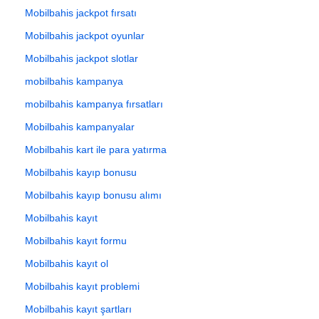
Mobilbahis jackpot fırsatı
Mobilbahis jackpot oyunlar
Mobilbahis jackpot slotlar
mobilbahis kampanya
mobilbahis kampanya fırsatları
Mobilbahis kampanyalar
Mobilbahis kart ile para yatırma
Mobilbahis kayıp bonusu
Mobilbahis kayıp bonusu alımı
Mobilbahis kayıt
Mobilbahis kayıt formu
Mobilbahis kayıt ol
Mobilbahis kayıt problemi
Mobilbahis kayıt şartları