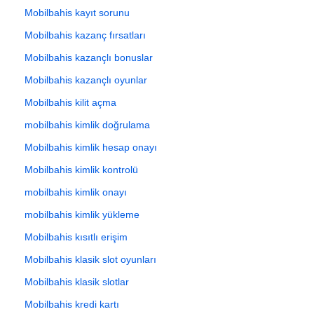
Mobilbahis kayıt sorunu
Mobilbahis kazanç fırsatları
Mobilbahis kazançlı bonuslar
Mobilbahis kazançlı oyunlar
Mobilbahis kilit açma
mobilbahis kimlik doğrulama
Mobilbahis kimlik hesap onayı
Mobilbahis kimlik kontrolü
mobilbahis kimlik onayı
mobilbahis kimlik yükleme
Mobilbahis kısıtlı erişim
Mobilbahis klasik slot oyunları
Mobilbahis klasik slotlar
Mobilbahis kredi kartı