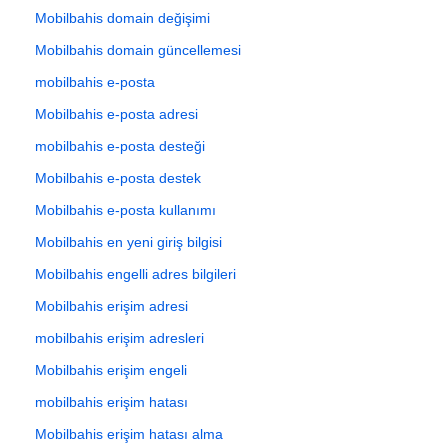
Mobilbahis domain değişimi
Mobilbahis domain güncellemesi
mobilbahis e-posta
Mobilbahis e-posta adresi
mobilbahis e-posta desteği
Mobilbahis e-posta destek
Mobilbahis e-posta kullanımı
Mobilbahis en yeni giriş bilgisi
Mobilbahis engelli adres bilgileri
Mobilbahis erişim adresi
mobilbahis erişim adresleri
Mobilbahis erişim engeli
mobilbahis erişim hatası
Mobilbahis erişim hatası alma