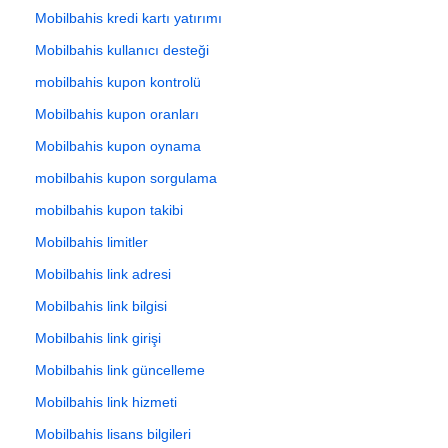
Mobilbahis kredi kartı yatırımı
Mobilbahis kullanıcı desteği
mobilbahis kupon kontrolü
Mobilbahis kupon oranları
Mobilbahis kupon oynama
mobilbahis kupon sorgulama
mobilbahis kupon takibi
Mobilbahis limitler
Mobilbahis link adresi
Mobilbahis link bilgisi
Mobilbahis link girişi
Mobilbahis link güncelleme
Mobilbahis link hizmeti
Mobilbahis lisans bilgileri