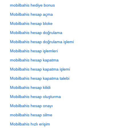
mobilbahis hediye bonus
Mobilbahis hesap açma
Mobilbahis hesap bloke
Mobilbahis hesap doğrulama
Mobilbahis hesap doğrulama işlemi
Mobilbahis hesap işlemleri
mobilbahis hesap kapatma
Mobilbahis hesap kapatma işlemi
Mobilbahis hesap kapatma talebi
Mobilbahis hesap kilidi
Mobilbahis hesap oluşturma
Mobilbahis hesap onayı
mobilbahis hesap silme
Mobilbahis hızlı erişim