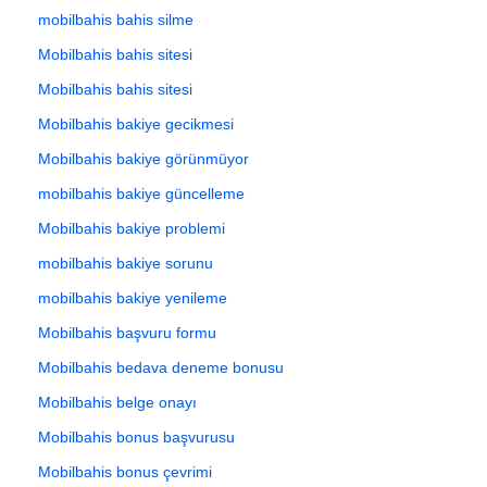
mobilbahis bahis silme
Mobilbahis bahis sitesi
Mobilbahis bahis sitesi
Mobilbahis bakiye gecikmesi
Mobilbahis bakiye görünmüyor
mobilbahis bakiye güncelleme
Mobilbahis bakiye problemi
mobilbahis bakiye sorunu
mobilbahis bakiye yenileme
Mobilbahis başvuru formu
Mobilbahis bedava deneme bonusu
Mobilbahis belge onayı
Mobilbahis bonus başvurusu
Mobilbahis bonus çevrimi