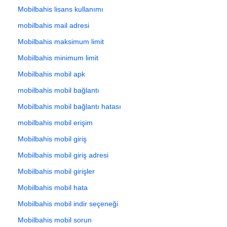
Mobilbahis lisans kullanımı
mobilbahis mail adresi
Mobilbahis maksimum limit
Mobilbahis minimum limit
Mobilbahis mobil apk
mobilbahis mobil bağlantı
Mobilbahis mobil bağlantı hatası
mobilbahis mobil erişim
Mobilbahis mobil giriş
Mobilbahis mobil giriş adresi
Mobilbahis mobil girişler
Mobilbahis mobil hata
Mobilbahis mobil indir seçeneği
Mobilbahis mobil sorun