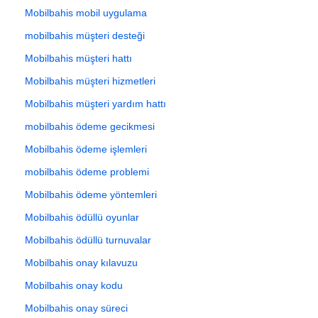
Mobilbahis mobil uygulama
mobilbahis müşteri desteği
Mobilbahis müşteri hattı
Mobilbahis müşteri hizmetleri
Mobilbahis müşteri yardım hattı
mobilbahis ödeme gecikmesi
Mobilbahis ödeme işlemleri
mobilbahis ödeme problemi
Mobilbahis ödeme yöntemleri
Mobilbahis ödüllü oyunlar
Mobilbahis ödüllü turnuvalar
Mobilbahis onay kılavuzu
Mobilbahis onay kodu
Mobilbahis onay süreci