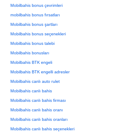
Mobilbahis bonus çevrimleri
mobilbahis bonus fırsatları
Mobilbahis bonus şartları
Mobilbahis bonus seçenekleri
Mobilbahis bonus talebi
Mobilbahis bonusları
Mobilbahis BTK engeli
Mobilbahis BTK engelli adresler
Mobilbahis canlı auto rulet
Mobilbahis canlı bahis
Mobilbahis canlı bahis firması
Mobilbahis canlı bahis oranı
Mobilbahis canlı bahis oranları
Mobilbahis canlı bahis seçenekleri