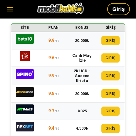
Giriş
SITE
PUAN
BONUS
GIRIŞ
9.9
20.000₺
GİRİŞ
/10
Canlı Maç
9.6
GİRİŞ
/10
İzle
2K USD -
9.9
Sadece
GİRİŞ
/10
Kripto
9.8
20.000₺
GİRİŞ
/10
9.7
%325
GİRİŞ
/10
9.4
4.500₺
GİRİŞ
/10