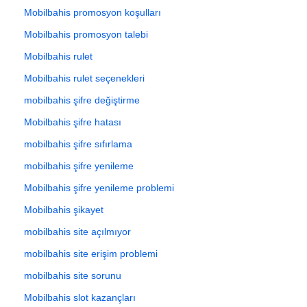
Mobilbahis promosyon koşulları
Mobilbahis promosyon talebi
Mobilbahis rulet
Mobilbahis rulet seçenekleri
mobilbahis şifre değiştirme
Mobilbahis şifre hatası
mobilbahis şifre sıfırlama
mobilbahis şifre yenileme
Mobilbahis şifre yenileme problemi
Mobilbahis şikayet
mobilbahis site açılmıyor
mobilbahis site erişim problemi
mobilbahis site sorunu
Mobilbahis slot kazançları