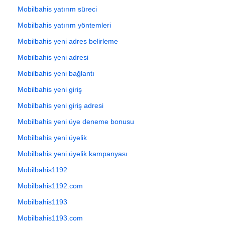
Mobilbahis yatırım süreci
Mobilbahis yatırım yöntemleri
Mobilbahis yeni adres belirleme
Mobilbahis yeni adresi
Mobilbahis yeni bağlantı
Mobilbahis yeni giriş
Mobilbahis yeni giriş adresi
Mobilbahis yeni üye deneme bonusu
Mobilbahis yeni üyelik
Mobilbahis yeni üyelik kampanyası
Mobilbahis1192
Mobilbahis1192.com
Mobilbahis1193
Mobilbahis1193.com