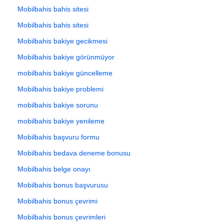
Mobilbahis bahis sitesi
Mobilbahis bahis sitesi
Mobilbahis bakiye gecikmesi
Mobilbahis bakiye görünmüyor
mobilbahis bakiye güncelleme
Mobilbahis bakiye problemi
mobilbahis bakiye sorunu
mobilbahis bakiye yenileme
Mobilbahis başvuru formu
Mobilbahis bedava deneme bonusu
Mobilbahis belge onayı
Mobilbahis bonus başvurusu
Mobilbahis bonus çevrimi
Mobilbahis bonus çevrimleri