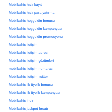
Mobilbahis hızlı kayıt
Mobilbahis hızlı para yatırma
Mobilbahis hoşgeldin bonusu
Mobilbahis hoşgeldin kampanyası
Mobilbahis hoşgeldin promosyonu
Mobilbahis iletişim
Mobilbahis iletişim adresi
Mobilbahis iletişim çözümleri
mobilbahis iletişim numarası
Mobilbahis iletişim twitter
Mobilbahis ilk üyelik bonusu
Mobilbahis ilk üyelik kampanyası
Mobilbahis indir
Mobilbahis jackpot fırsatı