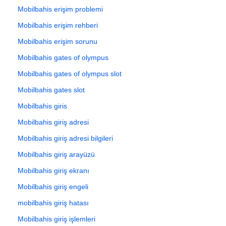
Mobilbahis erişim problemi
Mobilbahis erişim rehberi
Mobilbahis erişim sorunu
Mobilbahis gates of olympus
Mobilbahis gates of olympus slot
Mobilbahis gates slot
Mobilbahis giris
Mobilbahis giriş adresi
Mobilbahis giriş adresi bilgileri
Mobilbahis giriş arayüzü
Mobilbahis giriş ekranı
Mobilbahis giriş engeli
mobilbahis giriş hatası
Mobilbahis giriş işlemleri