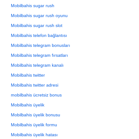
Mobilbahis sugar rush
Mobilbahis sugar rush oyunu
Mobilbahis sugar rush slot
Mobilbahis telefon bağlantısı
Mobilbahis telegram bonusları
Mobilbahis telegram fırsatları
Mobilbahis telegram kanalı
Mobilbahis twitter
Mobilbahis twitter adresi
mobilbahis ücretsiz bonus
Mobilbahis üyelik
Mobilbahis üyelik bonusu
Mobilbahis üyelik formu
Mobilbahis üyelik hatası