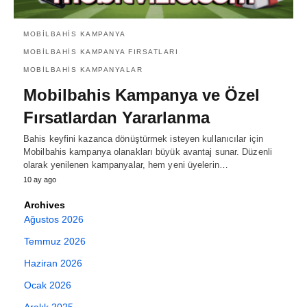
MOBILBAHIS KAMPANYA
MOBILBAHIS KAMPANYA FIRSATLARI
MOBILBAHIS KAMPANYALAR
Mobilbahis Kampanya ve Özel
Fırsatlardan Yararlanma
Bahis keyfini kazanca dönüştürmek isteyen kullanıcılar için
Mobilbahis kampanya olanakları büyük avantaj sunar. Düzenli
olarak yenilenen kampanyalar, hem yeni üyelerin…
10 ay ago
Archives
Ağustos 2026
Temmuz 2026
Haziran 2026
Ocak 2026
Aralık 2025