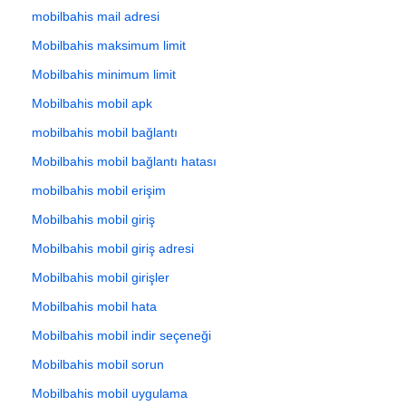
mobilbahis mail adresi
Mobilbahis maksimum limit
Mobilbahis minimum limit
Mobilbahis mobil apk
mobilbahis mobil bağlantı
Mobilbahis mobil bağlantı hatası
mobilbahis mobil erişim
Mobilbahis mobil giriş
Mobilbahis mobil giriş adresi
Mobilbahis mobil girişler
Mobilbahis mobil hata
Mobilbahis mobil indir seçeneği
Mobilbahis mobil sorun
Mobilbahis mobil uygulama