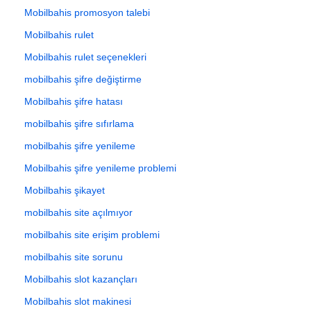
Mobilbahis promosyon talebi
Mobilbahis rulet
Mobilbahis rulet seçenekleri
mobilbahis şifre değiştirme
Mobilbahis şifre hatası
mobilbahis şifre sıfırlama
mobilbahis şifre yenileme
Mobilbahis şifre yenileme problemi
Mobilbahis şikayet
mobilbahis site açılmıyor
mobilbahis site erişim problemi
mobilbahis site sorunu
Mobilbahis slot kazançları
Mobilbahis slot makinesi