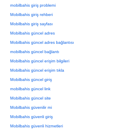
mobilbahis giriş problemi
Mobilbahis giriş rehberi
Mobilbahis giriş sayfası
Mobilbahis güncel adres
Mobilbahis güncel adres bağlantısı
mobilbahis güncel bağlantı
Mobilbahis güncel erişim bilgileri
Mobilbahis güncel erişim tıkla
Mobilbahis güncel giriş
mobilbahis güncel link
Mobilbahis güncel site
Mobilbahis güvenilir mi
Mobilbahis güvenli giriş
Mobilbahis güvenli hizmetleri