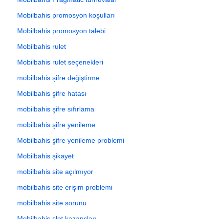
Mobilbahis promosyon koşulları
Mobilbahis promosyon talebi
Mobilbahis rulet
Mobilbahis rulet seçenekleri
mobilbahis şifre değiştirme
Mobilbahis şifre hatası
mobilbahis şifre sıfırlama
mobilbahis şifre yenileme
Mobilbahis şifre yenileme problemi
Mobilbahis şikayet
mobilbahis site açılmıyor
mobilbahis site erişim problemi
mobilbahis site sorunu
Mobilbahis slot kazançları