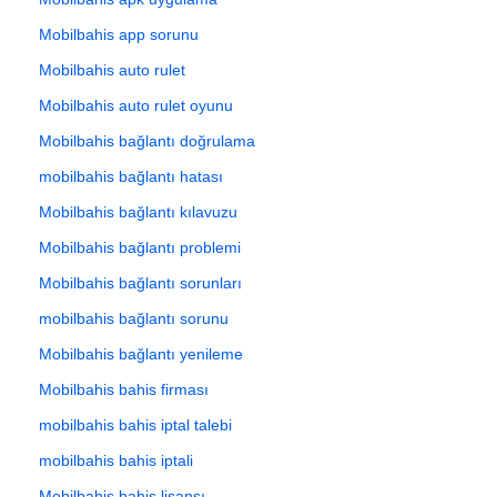
Mobilbahis app sorunu
Mobilbahis auto rulet
Mobilbahis auto rulet oyunu
Mobilbahis bağlantı doğrulama
mobilbahis bağlantı hatası
Mobilbahis bağlantı kılavuzu
Mobilbahis bağlantı problemi
Mobilbahis bağlantı sorunları
mobilbahis bağlantı sorunu
Mobilbahis bağlantı yenileme
Mobilbahis bahis firması
mobilbahis bahis iptal talebi
mobilbahis bahis iptali
Mobilbahis bahis lisansı