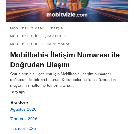
MOBILBAHIS CANLI ILETIŞIM
MOBILBAHIS ILETIŞIM ADRESI
MOBILBAHIS ILETIŞIM NUMARASI
Mobilbahis İletişim Numarası ile
Doğrudan Ulaşım
Sorunların hızlı çözümü için Mobilbahis iletişim numarası
doğrudan destek hattı sunar. Kullanıcılar bu kanal üzerinden
müşteri hizmetlerine tek bir arama…
10 ay ago
Archives
Ağustos 2026
Temmuz 2026
Haziran 2026