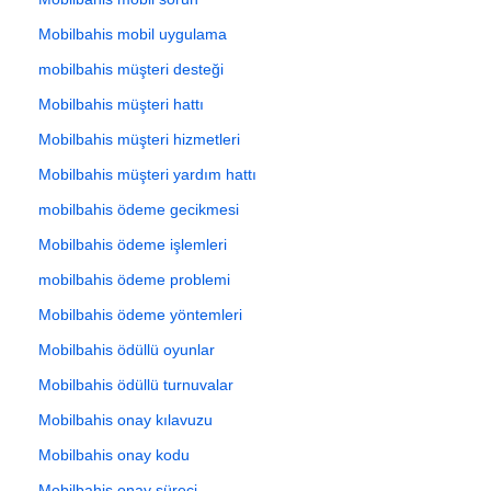
Mobilbahis mobil uygulama
mobilbahis müşteri desteği
Mobilbahis müşteri hattı
Mobilbahis müşteri hizmetleri
Mobilbahis müşteri yardım hattı
mobilbahis ödeme gecikmesi
Mobilbahis ödeme işlemleri
mobilbahis ödeme problemi
Mobilbahis ödeme yöntemleri
Mobilbahis ödüllü oyunlar
Mobilbahis ödüllü turnuvalar
Mobilbahis onay kılavuzu
Mobilbahis onay kodu
Mobilbahis onay süreci