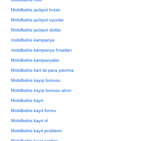
Mobilbahis jackpot fırsatı
Mobilbahis jackpot oyunlar
Mobilbahis jackpot slotlar
mobilbahis kampanya
mobilbahis kampanya fırsatları
Mobilbahis kampanyalar
Mobilbahis kart ile para yatırma
Mobilbahis kayıp bonusu
Mobilbahis kayıp bonusu alımı
Mobilbahis kayıt
Mobilbahis kayıt formu
Mobilbahis kayıt ol
Mobilbahis kayıt problemi
Mobilbahis kayıt şartları