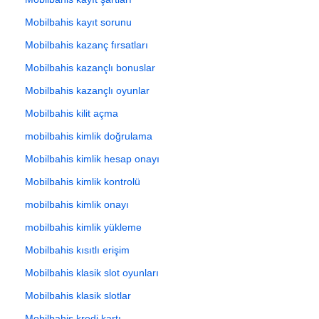
Mobilbahis kayıt sorunu
Mobilbahis kazanç fırsatları
Mobilbahis kazançlı bonuslar
Mobilbahis kazançlı oyunlar
Mobilbahis kilit açma
mobilbahis kimlik doğrulama
Mobilbahis kimlik hesap onayı
Mobilbahis kimlik kontrolü
mobilbahis kimlik onayı
mobilbahis kimlik yükleme
Mobilbahis kısıtlı erişim
Mobilbahis klasik slot oyunları
Mobilbahis klasik slotlar
Mobilbahis kredi kartı