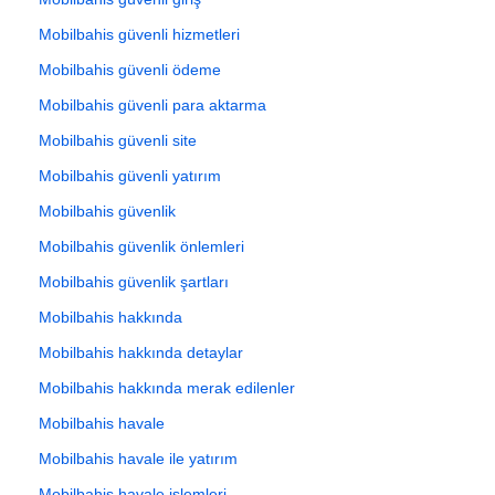
Mobilbahis güvenli hizmetleri
Mobilbahis güvenli ödeme
Mobilbahis güvenli para aktarma
Mobilbahis güvenli site
Mobilbahis güvenli yatırım
Mobilbahis güvenlik
Mobilbahis güvenlik önlemleri
Mobilbahis güvenlik şartları
Mobilbahis hakkında
Mobilbahis hakkında detaylar
Mobilbahis hakkında merak edilenler
Mobilbahis havale
Mobilbahis havale ile yatırım
Mobilbahis havale işlemleri