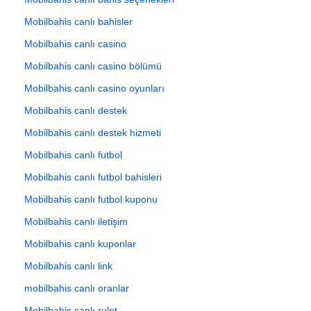
Mobilbahis canlı bahisler
Mobilbahis canlı casino
Mobilbahis canlı casino bölümü
Mobilbahis canlı casino oyunları
Mobilbahis canlı destek
Mobilbahis canlı destek hizmeti
Mobilbahis canlı futbol
Mobilbahis canlı futbol bahisleri
Mobilbahis canlı futbol kuponu
Mobilbahis canlı iletişim
Mobilbahis canlı kuponlar
Mobilbahis canlı link
mobilbahis canlı oranlar
Mobilbahis canlı rulet