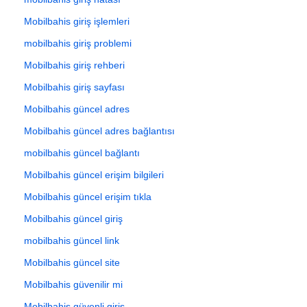
Mobilbahis giriş işlemleri
mobilbahis giriş problemi
Mobilbahis giriş rehberi
Mobilbahis giriş sayfası
Mobilbahis güncel adres
Mobilbahis güncel adres bağlantısı
mobilbahis güncel bağlantı
Mobilbahis güncel erişim bilgileri
Mobilbahis güncel erişim tıkla
Mobilbahis güncel giriş
mobilbahis güncel link
Mobilbahis güncel site
Mobilbahis güvenilir mi
Mobilbahis güvenli giriş