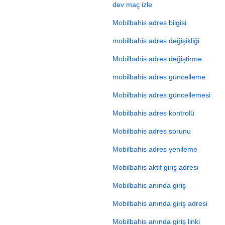
dev maç izle
Mobilbahis adres bilgisi
mobilbahis adres değişikliği
Mobilbahis adres değiştirme
mobilbahis adres güncelleme
Mobilbahis adres güncellemesi
Mobilbahis adres kontrolü
Mobilbahis adres sorunu
Mobilbahis adres yenileme
Mobilbahis aktif giriş adresi
Mobilbahis anında giriş
Mobilbahis anında giriş adresi
Mobilbahis anında giriş linki