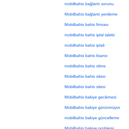
mobilbahis bağlantı sorunu
Mobilbahis bağlantı yenileme
Mobilbahis bahis firması
mobilbahis bahis iptal talebi
mobilbahis bahis iptali
Mobilbahis bahis lisansı
mobilbahis bahis silme
Mobilbahis bahis sitesi
Mobilbahis bahis sitesi
Mobilbahis bakiye gecikmesi
Mobilbahis bakiye görünmüyor
mobilbahis bakiye güncelleme
Mobilbahis bakiye problemi