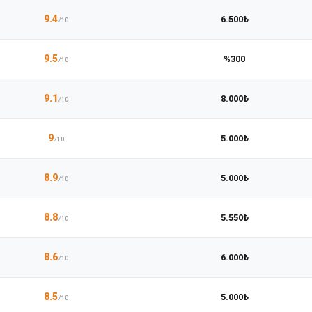
9.4
6.500₺
/10
9.5
%300
/10
9.1
8.000₺
/10
9
5.000₺
/10
8.9
5.000₺
/10
8.8
5.550₺
/10
8.6
6.000₺
/10
8.5
5.000₺
/10