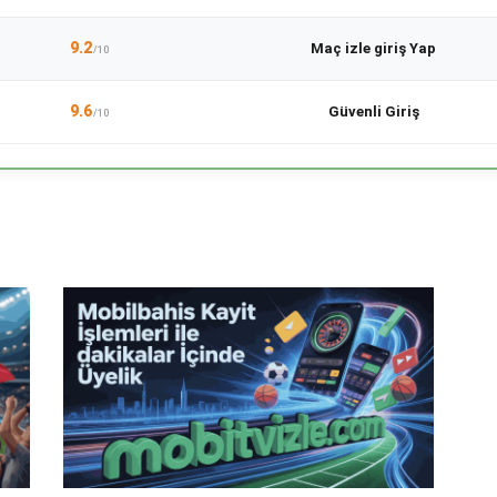
9.2
Maç izle giriş Yap
/10
9.6
Güvenli Giriş
/10