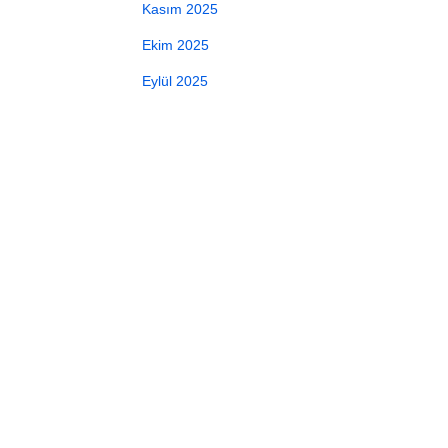
Kasım 2025
Ekim 2025
Eylül 2025