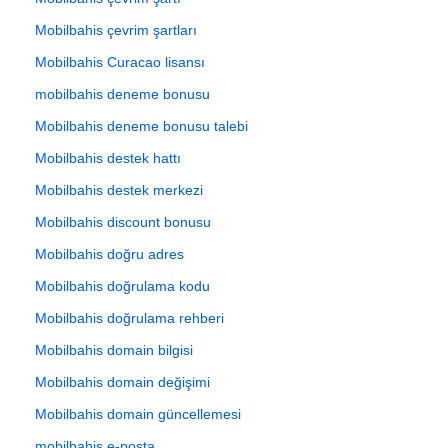
Mobilbahis çevrim şartları
Mobilbahis Curacao lisansı
mobilbahis deneme bonusu
Mobilbahis deneme bonusu talebi
Mobilbahis destek hattı
Mobilbahis destek merkezi
Mobilbahis discount bonusu
Mobilbahis doğru adres
Mobilbahis doğrulama kodu
Mobilbahis doğrulama rehberi
Mobilbahis domain bilgisi
Mobilbahis domain değişimi
Mobilbahis domain güncellemesi
mobilbahis e-posta