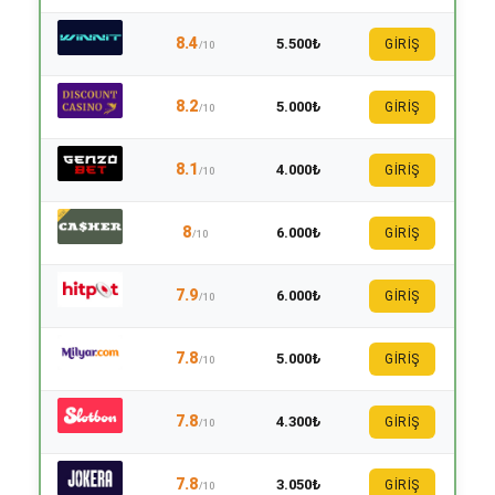
8.4
5.500₺
GİRİŞ
/10
8.2
5.000₺
GİRİŞ
/10
8.1
4.000₺
GİRİŞ
/10
8
6.000₺
GİRİŞ
/10
7.9
6.000₺
GİRİŞ
/10
7.8
5.000₺
GİRİŞ
/10
7.8
4.300₺
GİRİŞ
/10
7.8
3.050₺
GİRİŞ
/10