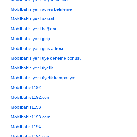
Mobilbahis yeni adres belirleme
Mobilbahis yeni adresi
Mobilbahis yeni bağlantı
Mobilbahis yeni giriş
Mobilbahis yeni giriş adresi
Mobilbahis yeni üye deneme bonusu
Mobilbahis yeni üyelik
Mobilbahis yeni üyelik kampanyası
Mobilbahis1192
Mobilbahis1192.com
Mobilbahis1193
Mobilbahis1193.com
Mobilbahis1194
Mobilbahis1194.com