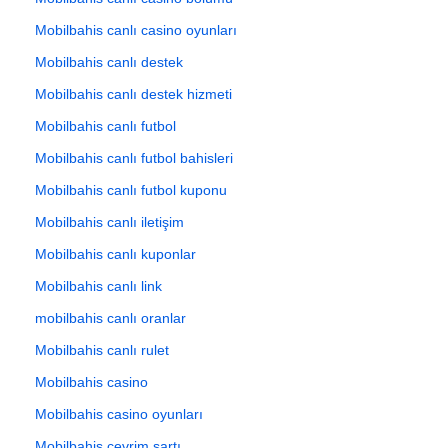
Mobilbahis canlı casino oyunları
Mobilbahis canlı destek
Mobilbahis canlı destek hizmeti
Mobilbahis canlı futbol
Mobilbahis canlı futbol bahisleri
Mobilbahis canlı futbol kuponu
Mobilbahis canlı iletişim
Mobilbahis canlı kuponlar
Mobilbahis canlı link
mobilbahis canlı oranlar
Mobilbahis canlı rulet
Mobilbahis casino
Mobilbahis casino oyunları
Mobilbahis çevrim şartı