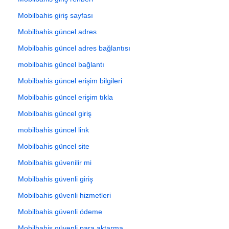
Mobilbahis giriş sayfası
Mobilbahis güncel adres
Mobilbahis güncel adres bağlantısı
mobilbahis güncel bağlantı
Mobilbahis güncel erişim bilgileri
Mobilbahis güncel erişim tıkla
Mobilbahis güncel giriş
mobilbahis güncel link
Mobilbahis güncel site
Mobilbahis güvenilir mi
Mobilbahis güvenli giriş
Mobilbahis güvenli hizmetleri
Mobilbahis güvenli ödeme
Mobilbahis güvenli para aktarma