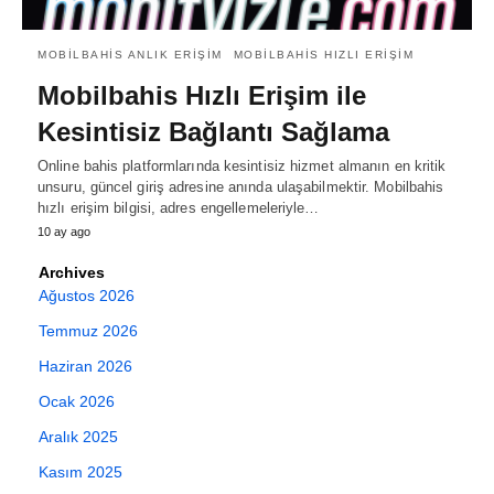
MOBILBAHIS ANLIK ERIŞIM
MOBILBAHIS HIZLI ERIŞIM
Mobilbahis Hızlı Erişim ile
Kesintisiz Bağlantı Sağlama
Online bahis platformlarında kesintisiz hizmet almanın en kritik
unsuru, güncel giriş adresine anında ulaşabilmektir. Mobilbahis
hızlı erişim bilgisi, adres engellemeleriyle…
10 ay ago
Archives
Ağustos 2026
Temmuz 2026
Haziran 2026
Ocak 2026
Aralık 2025
Kasım 2025