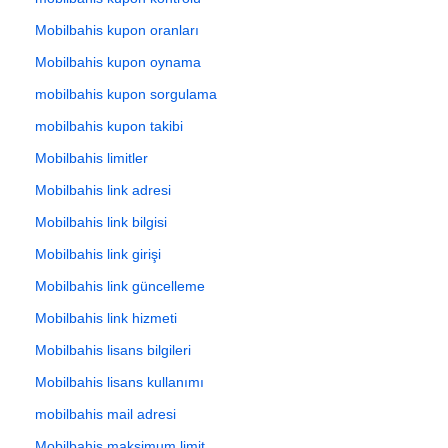
Mobilbahis kupon oranları
Mobilbahis kupon oynama
mobilbahis kupon sorgulama
mobilbahis kupon takibi
Mobilbahis limitler
Mobilbahis link adresi
Mobilbahis link bilgisi
Mobilbahis link girişi
Mobilbahis link güncelleme
Mobilbahis link hizmeti
Mobilbahis lisans bilgileri
Mobilbahis lisans kullanımı
mobilbahis mail adresi
Mobilbahis maksimum limit