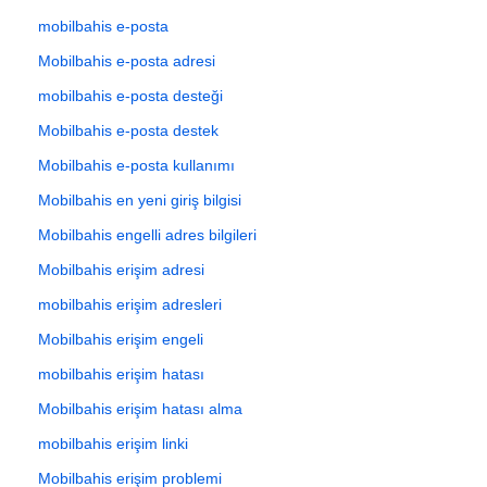
mobilbahis e-posta
Mobilbahis e-posta adresi
mobilbahis e-posta desteği
Mobilbahis e-posta destek
Mobilbahis e-posta kullanımı
Mobilbahis en yeni giriş bilgisi
Mobilbahis engelli adres bilgileri
Mobilbahis erişim adresi
mobilbahis erişim adresleri
Mobilbahis erişim engeli
mobilbahis erişim hatası
Mobilbahis erişim hatası alma
mobilbahis erişim linki
Mobilbahis erişim problemi