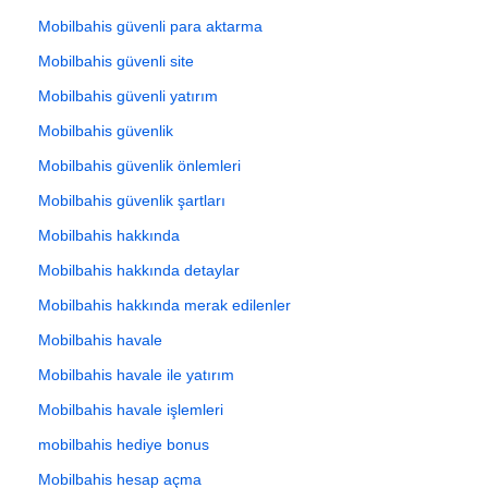
Mobilbahis güvenli para aktarma
Mobilbahis güvenli site
Mobilbahis güvenli yatırım
Mobilbahis güvenlik
Mobilbahis güvenlik önlemleri
Mobilbahis güvenlik şartları
Mobilbahis hakkında
Mobilbahis hakkında detaylar
Mobilbahis hakkında merak edilenler
Mobilbahis havale
Mobilbahis havale ile yatırım
Mobilbahis havale işlemleri
mobilbahis hediye bonus
Mobilbahis hesap açma