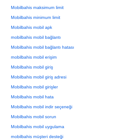
Mobilbahis maksimum limit
Mobilbahis minimum limit
Mobilbahis mobil apk
mobilbahis mobil bağlantı
Mobilbahis mobil bağlantı hatası
mobilbahis mobil erişim
Mobilbahis mobil giriş
Mobilbahis mobil giriş adresi
Mobilbahis mobil girişler
Mobilbahis mobil hata
Mobilbahis mobil indir seçeneği
Mobilbahis mobil sorun
Mobilbahis mobil uygulama
mobilbahis müşteri desteği