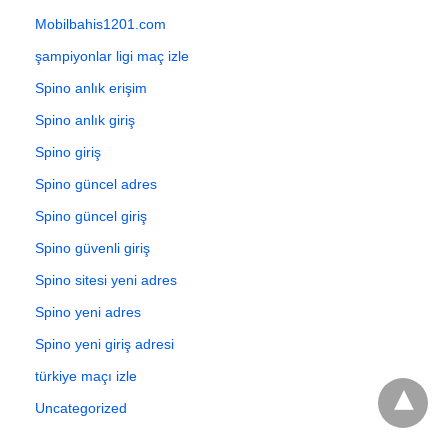
Mobilbahis1201.com
şampiyonlar ligi maç izle
Spino anlık erişim
Spino anlık giriş
Spino giriş
Spino güncel adres
Spino güncel giriş
Spino güvenli giriş
Spino sitesi yeni adres
Spino yeni adres
Spino yeni giriş adresi
türkiye maçı izle
Uncategorized