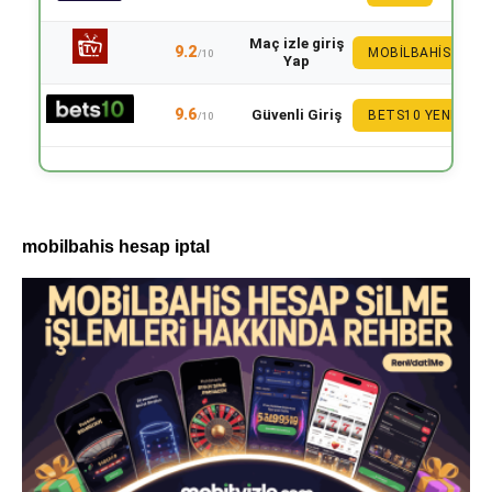
Maç izle giriş
9.2
MOBILBAHIS
/10
Yap
9.6
Güvenli Giriş
BETS10 YENI
/10
mobilbahis hesap iptal