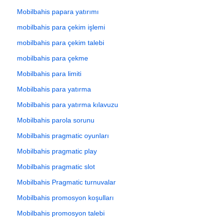
Mobilbahis papara yatırımı
mobilbahis para çekim işlemi
mobilbahis para çekim talebi
mobilbahis para çekme
Mobilbahis para limiti
Mobilbahis para yatırma
Mobilbahis para yatırma kılavuzu
Mobilbahis parola sorunu
Mobilbahis pragmatic oyunları
Mobilbahis pragmatic play
Mobilbahis pragmatic slot
Mobilbahis Pragmatic turnuvalar
Mobilbahis promosyon koşulları
Mobilbahis promosyon talebi