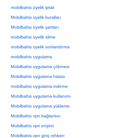
mobilbahis üyelik iptali
Mobilbahis üyelik kuralları
Mobilbahis üyelik şartları
mobilbahis üyelik silme
mobilbahis üyelik sonlandırma
mobilbahis uygulama
Mobilbahis uygulama çökmesi
Mobilbahis uygulama hatası
mobilbahis uygulama indirme
Mobilbahis uygulama kullanımı
Mobilbahis uygulama yükleme
Mobilbahis vpn bağlantısı
Mobilbahis vpn erişimi
Mobilbahis vpn giriş rehberi