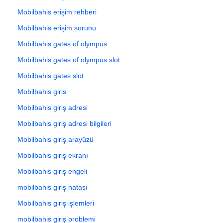
Mobilbahis erişim rehberi
Mobilbahis erişim sorunu
Mobilbahis gates of olympus
Mobilbahis gates of olympus slot
Mobilbahis gates slot
Mobilbahis giris
Mobilbahis giriş adresi
Mobilbahis giriş adresi bilgileri
Mobilbahis giriş arayüzü
Mobilbahis giriş ekranı
Mobilbahis giriş engeli
mobilbahis giriş hatası
Mobilbahis giriş işlemleri
mobilbahis giriş problemi