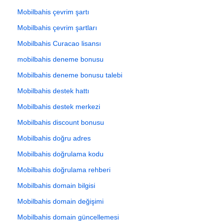
Mobilbahis çevrim şartı
Mobilbahis çevrim şartları
Mobilbahis Curacao lisansı
mobilbahis deneme bonusu
Mobilbahis deneme bonusu talebi
Mobilbahis destek hattı
Mobilbahis destek merkezi
Mobilbahis discount bonusu
Mobilbahis doğru adres
Mobilbahis doğrulama kodu
Mobilbahis doğrulama rehberi
Mobilbahis domain bilgisi
Mobilbahis domain değişimi
Mobilbahis domain güncellemesi