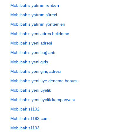
Mobilbahis yatırım rehberi
Mobilbahis yatırım süreci
Mobilbahis yatırım yöntemleri
Mobilbahis yeni adres belirleme
Mobilbahis yeni adresi
Mobilbahis yeni bağlantı
Mobilbahis yeni giriş
Mobilbahis yeni giriş adresi
Mobilbahis yeni üye deneme bonusu
Mobilbahis yeni üyelik
Mobilbahis yeni üyelik kampanyası
Mobilbahis1192
Mobilbahis1192.com
Mobilbahis1193