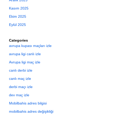
Kasım 2025
Ekim 2025
Eylül 2025
Categories
avrupa kupası maçları izle
avrupa ligi canlı izle
Avrupa ligi maç izle
canlı derbi izle
canlı maç izle
derbi maçı izle
dev maç izle
Mobilbahis adres bilgisi
mobilbahis adres değişikliği