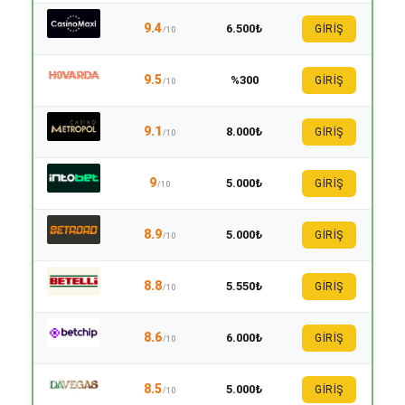
9.4
6.500₺
GİRİŞ
/10
9.5
%300
GİRİŞ
/10
9.1
8.000₺
GİRİŞ
/10
9
5.000₺
GİRİŞ
/10
8.9
5.000₺
GİRİŞ
/10
8.8
5.550₺
GİRİŞ
/10
8.6
6.000₺
GİRİŞ
/10
8.5
5.000₺
GİRİŞ
/10