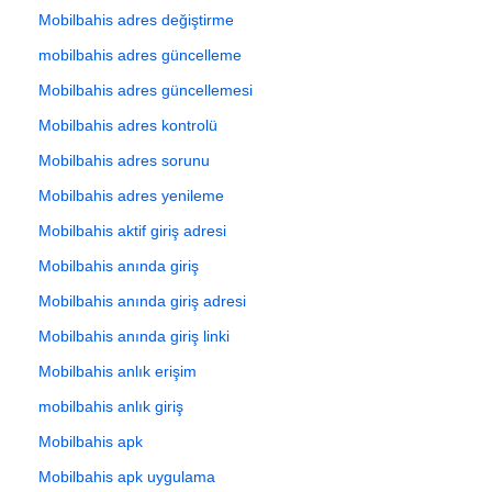
Mobilbahis adres değiştirme
mobilbahis adres güncelleme
Mobilbahis adres güncellemesi
Mobilbahis adres kontrolü
Mobilbahis adres sorunu
Mobilbahis adres yenileme
Mobilbahis aktif giriş adresi
Mobilbahis anında giriş
Mobilbahis anında giriş adresi
Mobilbahis anında giriş linki
Mobilbahis anlık erişim
mobilbahis anlık giriş
Mobilbahis apk
Mobilbahis apk uygulama