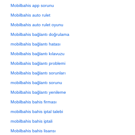
Mobilbahis app sorunu
Mobilbahis auto rulet
Mobilbahis auto rulet oyunu
Mobilbahis bağlantı doğrulama
mobilbahis bağlantı hatası
Mobilbahis bağlantı kılavuzu
Mobilbahis bağlantı problemi
Mobilbahis bağlantı sorunları
mobilbahis bağlantı sorunu
Mobilbahis bağlantı yenileme
Mobilbahis bahis firması
mobilbahis bahis iptal talebi
mobilbahis bahis iptali
Mobilbahis bahis lisansı