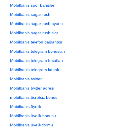
Mobilbahis spor bahisleri
Mobilbahis sugar rush
Mobilbahis sugar rush oyunu
Mobilbahis sugar rush slot
Mobilbahis telefon bağlantısı
Mobilbahis telegram bonusları
Mobilbahis telegram fırsatları
Mobilbahis telegram kanalı
Mobilbahis twitter
Mobilbahis twitter adresi
mobilbahis ücretsiz bonus
Mobilbahis üyelik
Mobilbahis üyelik bonusu
Mobilbahis üyelik formu