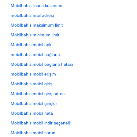
Mobilbahis lisans kullanımı
mobilbahis mail adresi
Mobilbahis maksimum limit
Mobilbahis minimum limit
Mobilbahis mobil apk
mobilbahis mobil bağlantı
Mobilbahis mobil bağlantı hatası
mobilbahis mobil erişim
Mobilbahis mobil giriş
Mobilbahis mobil giriş adresi
Mobilbahis mobil girişler
Mobilbahis mobil hata
Mobilbahis mobil indir seçeneği
Mobilbahis mobil sorun