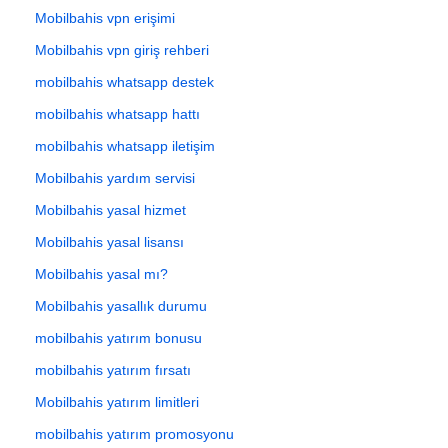
Mobilbahis vpn erişimi
Mobilbahis vpn giriş rehberi
mobilbahis whatsapp destek
mobilbahis whatsapp hattı
mobilbahis whatsapp iletişim
Mobilbahis yardım servisi
Mobilbahis yasal hizmet
Mobilbahis yasal lisansı
Mobilbahis yasal mı?
Mobilbahis yasallık durumu
mobilbahis yatırım bonusu
mobilbahis yatırım fırsatı
Mobilbahis yatırım limitleri
mobilbahis yatırım promosyonu