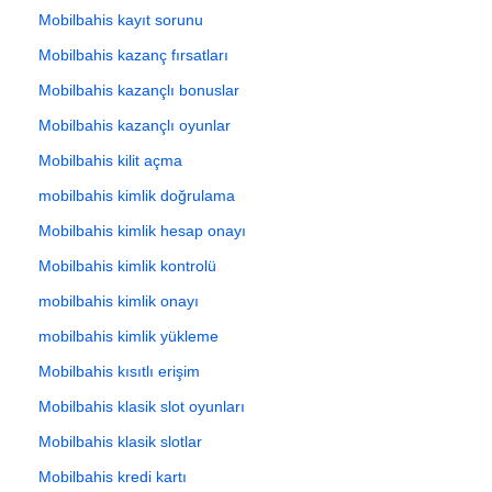
Mobilbahis kayıt sorunu
Mobilbahis kazanç fırsatları
Mobilbahis kazançlı bonuslar
Mobilbahis kazançlı oyunlar
Mobilbahis kilit açma
mobilbahis kimlik doğrulama
Mobilbahis kimlik hesap onayı
Mobilbahis kimlik kontrolü
mobilbahis kimlik onayı
mobilbahis kimlik yükleme
Mobilbahis kısıtlı erişim
Mobilbahis klasik slot oyunları
Mobilbahis klasik slotlar
Mobilbahis kredi kartı