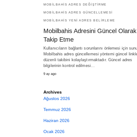
MOBILBAHIS ADRES DEĞIŞTIRME
MOBILBAHIS ADRES GÜNCELLEMESI
MOBILBAHIS YENI ADRES BELIRLEME
Mobilbahis Adresini Güncel Olarak
Takip Etme
Kullanıcıların bağlantı sorunlarını önlemesi için sun
Mobilbahis adres güncellemesi yöntemi güncel linkle
düzenli takibini kolaylaştırmaktadır. Güncel adres
bilgilerinin kontrol edilmesi…
9 ay ago
Archives
Ağustos 2026
Temmuz 2026
Haziran 2026
Ocak 2026