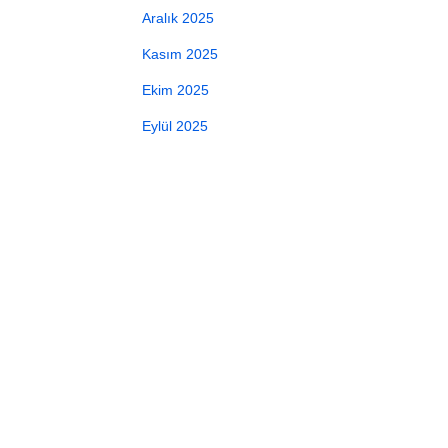
Aralık 2025
Kasım 2025
Ekim 2025
Eylül 2025