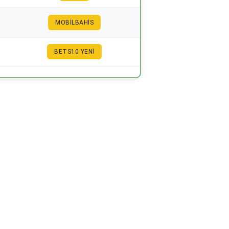
MOBILBAHIS
BETS10 YENI