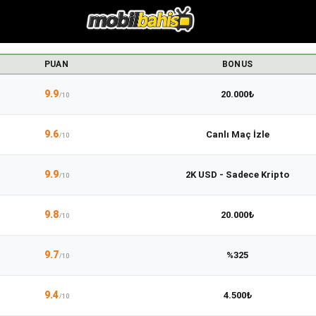
PUAN
BONUS
9.9
20.000₺
/10
9.6
Canlı Maç İzle
/10
9.9
2K USD - Sadece Kripto
/10
9.8
20.000₺
/10
9.7
%325
/10
9.4
4.500₺
/10