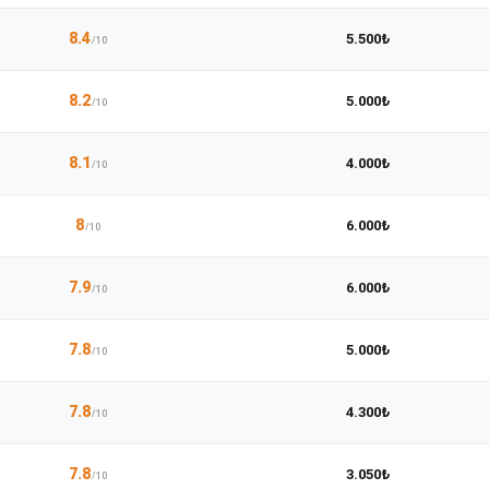
8.4
5.500₺
/10
8.2
5.000₺
/10
8.1
4.000₺
/10
8
6.000₺
/10
7.9
6.000₺
/10
7.8
5.000₺
/10
7.8
4.300₺
/10
7.8
3.050₺
/10