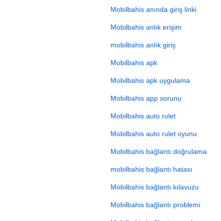
Mobilbahis anında giriş linki
Mobilbahis anlık erişim
mobilbahis anlık giriş
Mobilbahis apk
Mobilbahis apk uygulama
Mobilbahis app sorunu
Mobilbahis auto rulet
Mobilbahis auto rulet oyunu
Mobilbahis bağlantı doğrulama
mobilbahis bağlantı hatası
Mobilbahis bağlantı kılavuzu
Mobilbahis bağlantı problemi