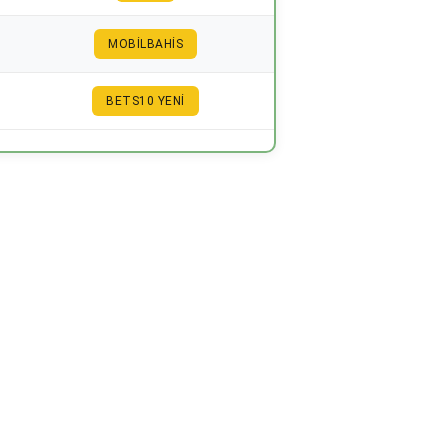
MOBILBAHIS
BETS10 YENI