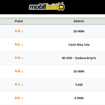
PUAN
BONUS
9.9
20.000₺
/10
9.6
Canlı Maç İzle
/10
9.9
2K USD - Sadece Kripto
/10
9.8
20.000₺
/10
9.7
%325
/10
9.4
4.500₺
/10