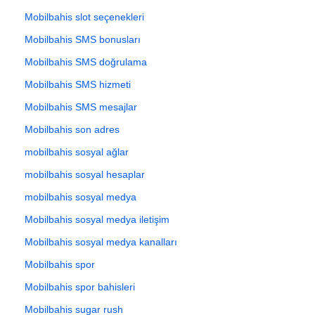
Mobilbahis slot seçenekleri
Mobilbahis SMS bonusları
Mobilbahis SMS doğrulama
Mobilbahis SMS hizmeti
Mobilbahis SMS mesajlar
Mobilbahis son adres
mobilbahis sosyal ağlar
mobilbahis sosyal hesaplar
mobilbahis sosyal medya
Mobilbahis sosyal medya iletişim
Mobilbahis sosyal medya kanalları
Mobilbahis spor
Mobilbahis spor bahisleri
Mobilbahis sugar rush