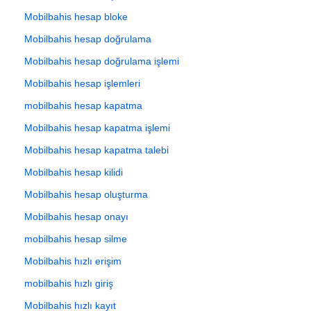
Mobilbahis hesap bloke
Mobilbahis hesap doğrulama
Mobilbahis hesap doğrulama işlemi
Mobilbahis hesap işlemleri
mobilbahis hesap kapatma
Mobilbahis hesap kapatma işlemi
Mobilbahis hesap kapatma talebi
Mobilbahis hesap kilidi
Mobilbahis hesap oluşturma
Mobilbahis hesap onayı
mobilbahis hesap silme
Mobilbahis hızlı erişim
mobilbahis hızlı giriş
Mobilbahis hızlı kayıt