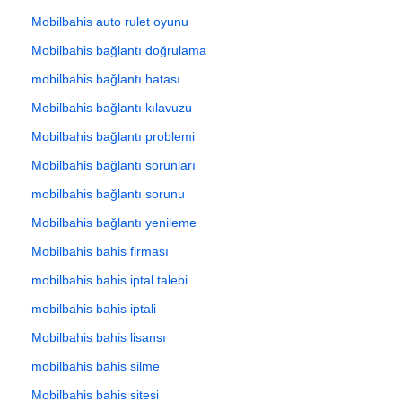
Mobilbahis auto rulet oyunu
Mobilbahis bağlantı doğrulama
mobilbahis bağlantı hatası
Mobilbahis bağlantı kılavuzu
Mobilbahis bağlantı problemi
Mobilbahis bağlantı sorunları
mobilbahis bağlantı sorunu
Mobilbahis bağlantı yenileme
Mobilbahis bahis firması
mobilbahis bahis iptal talebi
mobilbahis bahis iptali
Mobilbahis bahis lisansı
mobilbahis bahis silme
Mobilbahis bahis sitesi