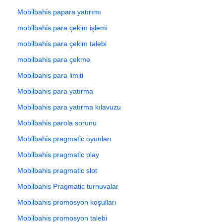
Mobilbahis papara yatırımı
mobilbahis para çekim işlemi
mobilbahis para çekim talebi
mobilbahis para çekme
Mobilbahis para limiti
Mobilbahis para yatırma
Mobilbahis para yatırma kılavuzu
Mobilbahis parola sorunu
Mobilbahis pragmatic oyunları
Mobilbahis pragmatic play
Mobilbahis pragmatic slot
Mobilbahis Pragmatic turnuvalar
Mobilbahis promosyon koşulları
Mobilbahis promosyon talebi