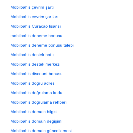
Mobilbahis çevrim şartı
Mobilbahis çevrim şartları
Mobilbahis Curacao lisansı
mobilbahis deneme bonusu
Mobilbahis deneme bonusu talebi
Mobilbahis destek hattı
Mobilbahis destek merkezi
Mobilbahis discount bonusu
Mobilbahis doğru adres
Mobilbahis doğrulama kodu
Mobilbahis doğrulama rehberi
Mobilbahis domain bilgisi
Mobilbahis domain değişimi
Mobilbahis domain güncellemesi