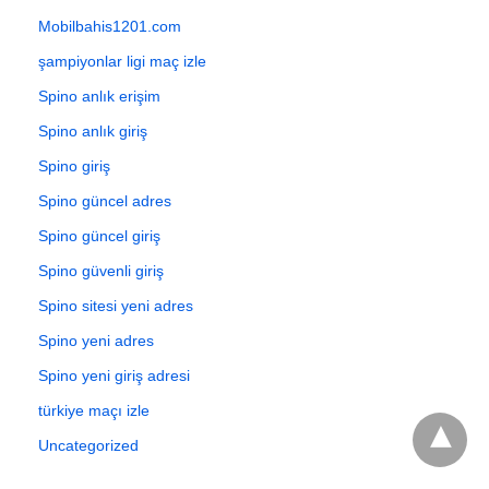
Mobilbahis1201.com
şampiyonlar ligi maç izle
Spino anlık erişim
Spino anlık giriş
Spino giriş
Spino güncel adres
Spino güncel giriş
Spino güvenli giriş
Spino sitesi yeni adres
Spino yeni adres
Spino yeni giriş adresi
türkiye maçı izle
Uncategorized