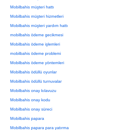
Mobilbahis müşteri hattı
Mobilbahis müşteri hizmetleri
Mobilbahis müşteri yardım hattı
mobilbahis ödeme gecikmesi
Mobilbahis ödeme işlemleri
mobilbahis ödeme problemi
Mobilbahis ödeme yöntemleri
Mobilbahis ödüllü oyunlar
Mobilbahis ödüllü turnuvalar
Mobilbahis onay kılavuzu
Mobilbahis onay kodu
Mobilbahis onay süreci
Mobilbahis papara
Mobilbahis papara para yatırma