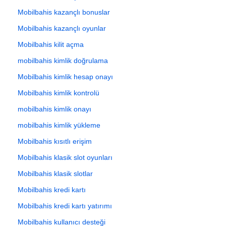
Mobilbahis kazançlı bonuslar
Mobilbahis kazançlı oyunlar
Mobilbahis kilit açma
mobilbahis kimlik doğrulama
Mobilbahis kimlik hesap onayı
Mobilbahis kimlik kontrolü
mobilbahis kimlik onayı
mobilbahis kimlik yükleme
Mobilbahis kısıtlı erişim
Mobilbahis klasik slot oyunları
Mobilbahis klasik slotlar
Mobilbahis kredi kartı
Mobilbahis kredi kartı yatırımı
Mobilbahis kullanıcı desteği