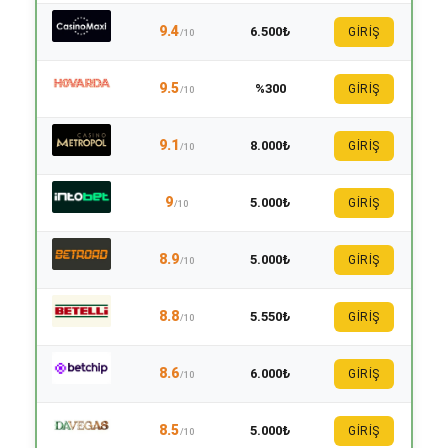
9.4
6.500₺
GİRİŞ
/10
9.5
%300
GİRİŞ
/10
9.1
8.000₺
GİRİŞ
/10
9
5.000₺
GİRİŞ
/10
8.9
5.000₺
GİRİŞ
/10
8.8
5.550₺
GİRİŞ
/10
8.6
6.000₺
GİRİŞ
/10
8.5
5.000₺
GİRİŞ
/10