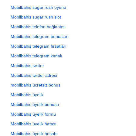
Mobilbahis sugar rush oyunu
Mobilbahis sugar rush slot
Mobilbahis telefon bağlantısı
Mobilbahis telegram bonusları
Mobilbahis telegram fırsatları
Mobilbahis telegram kanalı
Mobilbahis twitter
Mobilbahis twitter adresi
mobilbahis ücretsiz bonus
Mobilbahis üyelik
Mobilbahis üyelik bonusu
Mobilbahis üyelik formu
Mobilbahis üyelik hatası
Mobilbahis üyelik hesabı