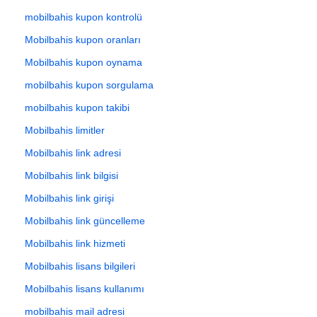
mobilbahis kupon kontrolü
Mobilbahis kupon oranları
Mobilbahis kupon oynama
mobilbahis kupon sorgulama
mobilbahis kupon takibi
Mobilbahis limitler
Mobilbahis link adresi
Mobilbahis link bilgisi
Mobilbahis link girişi
Mobilbahis link güncelleme
Mobilbahis link hizmeti
Mobilbahis lisans bilgileri
Mobilbahis lisans kullanımı
mobilbahis mail adresi