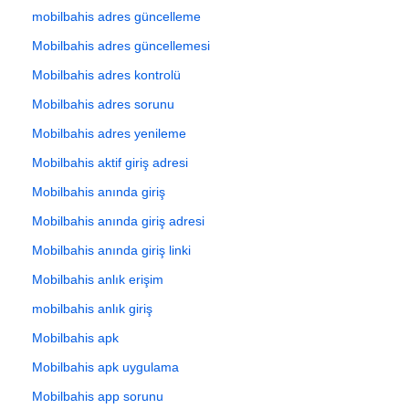
mobilbahis adres güncelleme
Mobilbahis adres güncellemesi
Mobilbahis adres kontrolü
Mobilbahis adres sorunu
Mobilbahis adres yenileme
Mobilbahis aktif giriş adresi
Mobilbahis anında giriş
Mobilbahis anında giriş adresi
Mobilbahis anında giriş linki
Mobilbahis anlık erişim
mobilbahis anlık giriş
Mobilbahis apk
Mobilbahis apk uygulama
Mobilbahis app sorunu