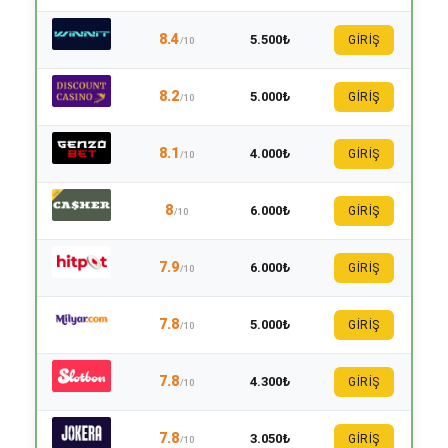
8.4
5.500₺
GİRİŞ
/10
8.2
5.000₺
GİRİŞ
/10
8.1
4.000₺
GİRİŞ
/10
8
6.000₺
GİRİŞ
/10
7.9
6.000₺
GİRİŞ
/10
7.8
5.000₺
GİRİŞ
/10
7.8
4.300₺
GİRİŞ
/10
7.8
3.050₺
GİRİŞ
/10