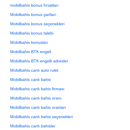
mobilbahis bonus fırsatları
Mobilbahis bonus şartları
Mobilbahis bonus seçenekleri
Mobilbahis bonus talebi
Mobilbahis bonusları
Mobilbahis BTK engeli
Mobilbahis BTK engelli adresler
Mobilbahis canlı auto rulet
Mobilbahis canlı bahis
Mobilbahis canlı bahis firması
Mobilbahis canlı bahis oranı
Mobilbahis canlı bahis oranları
Mobilbahis canlı bahis seçenekleri
Mobilbahis canlı bahisler