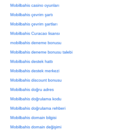
Mobilbahis casino oyunları
Mobilbahis çevrim şartı
Mobilbahis çevrim şartları
Mobilbahis Curacao lisansı
mobilbahis deneme bonusu
Mobilbahis deneme bonusu talebi
Mobilbahis destek hattı
Mobilbahis destek merkezi
Mobilbahis discount bonusu
Mobilbahis doğru adres
Mobilbahis doğrulama kodu
Mobilbahis doğrulama rehberi
Mobilbahis domain bilgisi
Mobilbahis domain değişimi