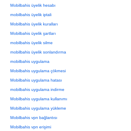
Mobilbahis üyelik hesabı
mobilbahis üyelik iptali
Mobilbahis üyelik kuralları
Mobilbahis üyelik şartları
mobilbahis üyelik silme
mobilbahis üyelik sonlandırma
mobilbahis uygulama
Mobilbahis uygulama çökmesi
Mobilbahis uygulama hatası
mobilbahis uygulama indirme
Mobilbahis uygulama kullanımı
Mobilbahis uygulama yükleme
Mobilbahis vpn bağlantısı
Mobilbahis vpn erişimi