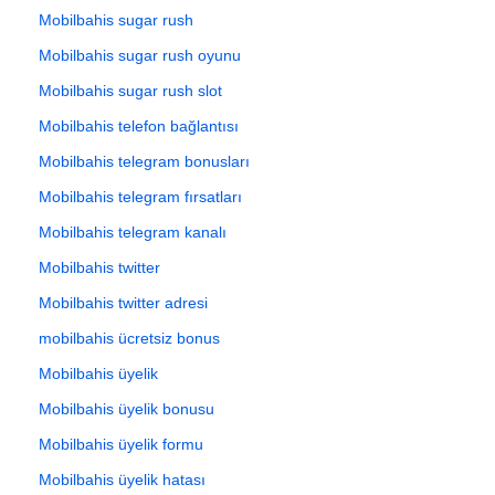
Mobilbahis sugar rush
Mobilbahis sugar rush oyunu
Mobilbahis sugar rush slot
Mobilbahis telefon bağlantısı
Mobilbahis telegram bonusları
Mobilbahis telegram fırsatları
Mobilbahis telegram kanalı
Mobilbahis twitter
Mobilbahis twitter adresi
mobilbahis ücretsiz bonus
Mobilbahis üyelik
Mobilbahis üyelik bonusu
Mobilbahis üyelik formu
Mobilbahis üyelik hatası