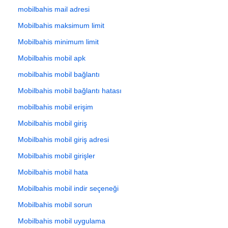
mobilbahis mail adresi
Mobilbahis maksimum limit
Mobilbahis minimum limit
Mobilbahis mobil apk
mobilbahis mobil bağlantı
Mobilbahis mobil bağlantı hatası
mobilbahis mobil erişim
Mobilbahis mobil giriş
Mobilbahis mobil giriş adresi
Mobilbahis mobil girişler
Mobilbahis mobil hata
Mobilbahis mobil indir seçeneği
Mobilbahis mobil sorun
Mobilbahis mobil uygulama