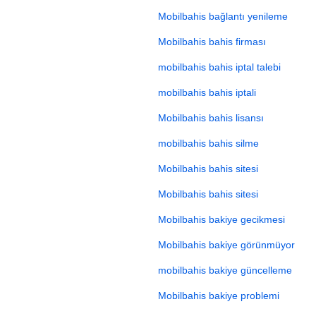
Mobilbahis bağlantı yenileme
Mobilbahis bahis firması
mobilbahis bahis iptal talebi
mobilbahis bahis iptali
Mobilbahis bahis lisansı
mobilbahis bahis silme
Mobilbahis bahis sitesi
Mobilbahis bahis sitesi
Mobilbahis bakiye gecikmesi
Mobilbahis bakiye görünmüyor
mobilbahis bakiye güncelleme
Mobilbahis bakiye problemi