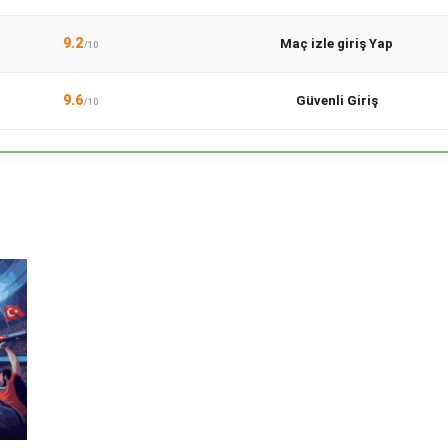
9.2
Maç izle giriş Yap
/10
9.6
Güvenli Giriş
/10