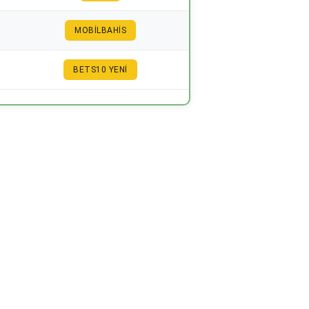
MOBILBAHIS
BETS10 YENI