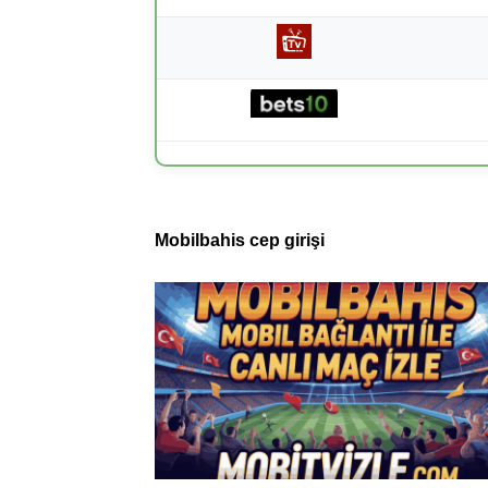
Mobilbahis cep girişi