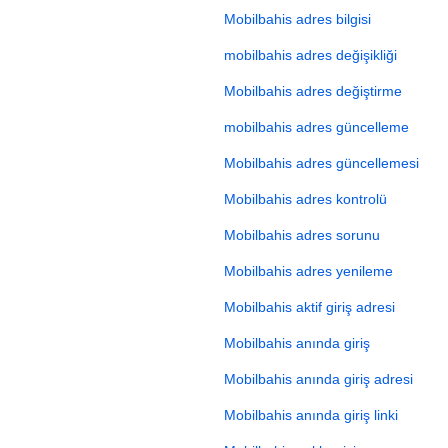
Mobilbahis adres bilgisi
mobilbahis adres değişikliği
Mobilbahis adres değiştirme
mobilbahis adres güncelleme
Mobilbahis adres güncellemesi
Mobilbahis adres kontrolü
Mobilbahis adres sorunu
Mobilbahis adres yenileme
Mobilbahis aktif giriş adresi
Mobilbahis anında giriş
Mobilbahis anında giriş adresi
Mobilbahis anında giriş linki