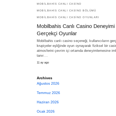
MOBILBAHIS CANLI CASINO
MOBILBAHIS CANLI CASINO BÖLÜMÜ
MOBILBAHIS CANLI CASINO OYUNLARI
Mobilbahis Canlı Casino Deneyimi 
Gerçekçi Oyunlar
Mobilbahis canlı casino seçeneği, kullanıcıların ger
krupiyeler eşliğinde oyun oynayarak fiziksel bir casi
atmosferini çevrim içi ortamda deneyimlemesine im
tanır.…
11 ay ago
Archives
Ağustos 2026
Temmuz 2026
Haziran 2026
Ocak 2026