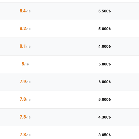
8.4
5.500₺
/10
8.2
5.000₺
/10
8.1
4.000₺
/10
8
6.000₺
/10
7.9
6.000₺
/10
7.8
5.000₺
/10
7.8
4.300₺
/10
7.8
3.050₺
/10