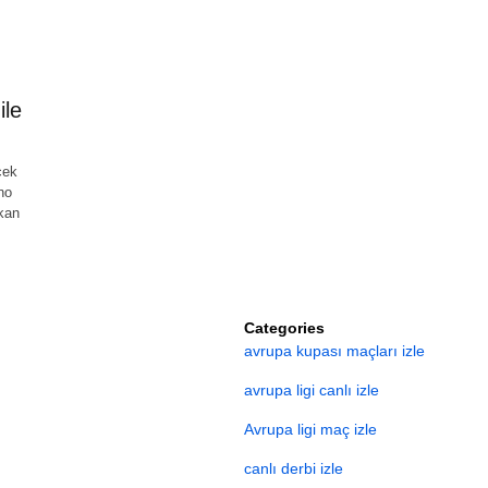
ile
çek
no
kan
Categories
avrupa kupası maçları izle
avrupa ligi canlı izle
Avrupa ligi maç izle
canlı derbi izle