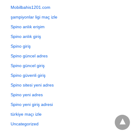
Mobilbahis1201.com
şampiyonlar ligi maç izle
Spino anlık erişim
Spino anlık giriş
Spino giriş
Spino güncel adres
Spino güncel giriş
Spino güvenli giriş
Spino sitesi yeni adres
Spino yeni adres
Spino yeni giriş adresi
türkiye maçı izle
Uncategorized