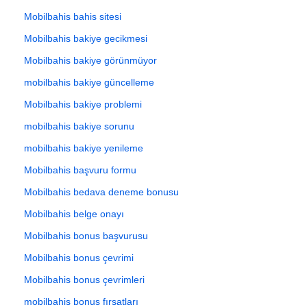
Mobilbahis bahis sitesi
Mobilbahis bakiye gecikmesi
Mobilbahis bakiye görünmüyor
mobilbahis bakiye güncelleme
Mobilbahis bakiye problemi
mobilbahis bakiye sorunu
mobilbahis bakiye yenileme
Mobilbahis başvuru formu
Mobilbahis bedava deneme bonusu
Mobilbahis belge onayı
Mobilbahis bonus başvurusu
Mobilbahis bonus çevrimi
Mobilbahis bonus çevrimleri
mobilbahis bonus fırsatları