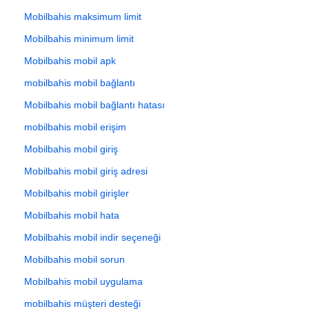
Mobilbahis maksimum limit
Mobilbahis minimum limit
Mobilbahis mobil apk
mobilbahis mobil bağlantı
Mobilbahis mobil bağlantı hatası
mobilbahis mobil erişim
Mobilbahis mobil giriş
Mobilbahis mobil giriş adresi
Mobilbahis mobil girişler
Mobilbahis mobil hata
Mobilbahis mobil indir seçeneği
Mobilbahis mobil sorun
Mobilbahis mobil uygulama
mobilbahis müşteri desteği