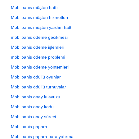
Mobilbahis müşteri hattı
Mobilbahis müşteri hizmetleri
Mobilbahis müşteri yardım hattı
mobilbahis ödeme gecikmesi
Mobilbahis ödeme işlemleri
mobilbahis ödeme problemi
Mobilbahis ödeme yöntemleri
Mobilbahis ödüllü oyunlar
Mobilbahis ödüllü turnuvalar
Mobilbahis onay kılavuzu
Mobilbahis onay kodu
Mobilbahis onay süreci
Mobilbahis papara
Mobilbahis papara para yatırma