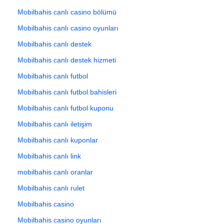
Mobilbahis canlı casino bölümü
Mobilbahis canlı casino oyunları
Mobilbahis canlı destek
Mobilbahis canlı destek hizmeti
Mobilbahis canlı futbol
Mobilbahis canlı futbol bahisleri
Mobilbahis canlı futbol kuponu
Mobilbahis canlı iletişim
Mobilbahis canlı kuponlar
Mobilbahis canlı link
mobilbahis canlı oranlar
Mobilbahis canlı rulet
Mobilbahis casino
Mobilbahis casino oyunları