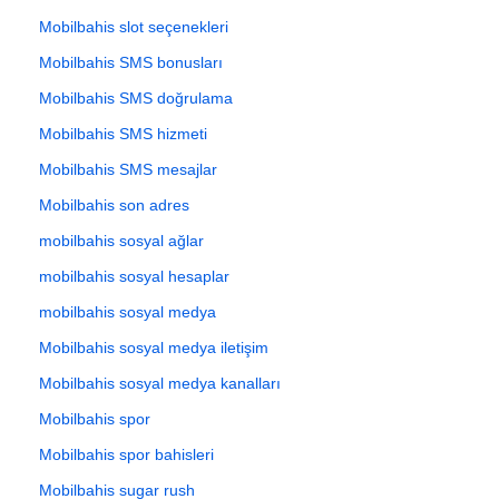
Mobilbahis slot seçenekleri
Mobilbahis SMS bonusları
Mobilbahis SMS doğrulama
Mobilbahis SMS hizmeti
Mobilbahis SMS mesajlar
Mobilbahis son adres
mobilbahis sosyal ağlar
mobilbahis sosyal hesaplar
mobilbahis sosyal medya
Mobilbahis sosyal medya iletişim
Mobilbahis sosyal medya kanalları
Mobilbahis spor
Mobilbahis spor bahisleri
Mobilbahis sugar rush