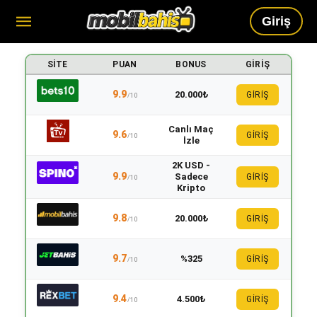
Giriş
SITE
PUAN
BONUS
GIRIŞ
9.9
20.000₺
GİRİŞ
/10
Canlı Maç
9.6
GİRİŞ
/10
İzle
2K USD -
9.9
Sadece
GİRİŞ
/10
Kripto
9.8
20.000₺
GİRİŞ
/10
9.7
%325
GİRİŞ
/10
9.4
4.500₺
GİRİŞ
/10