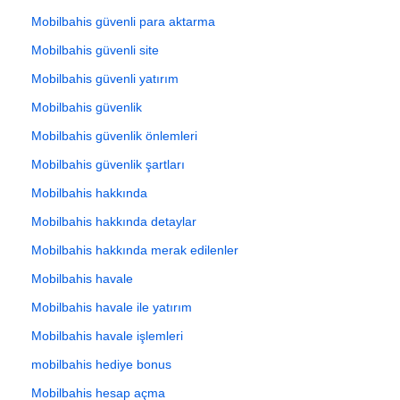
Mobilbahis güvenli para aktarma
Mobilbahis güvenli site
Mobilbahis güvenli yatırım
Mobilbahis güvenlik
Mobilbahis güvenlik önlemleri
Mobilbahis güvenlik şartları
Mobilbahis hakkında
Mobilbahis hakkında detaylar
Mobilbahis hakkında merak edilenler
Mobilbahis havale
Mobilbahis havale ile yatırım
Mobilbahis havale işlemleri
mobilbahis hediye bonus
Mobilbahis hesap açma