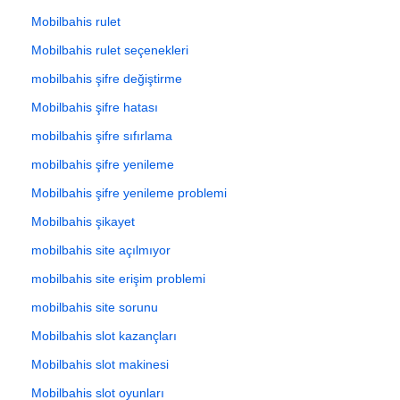
Mobilbahis rulet
Mobilbahis rulet seçenekleri
mobilbahis şifre değiştirme
Mobilbahis şifre hatası
mobilbahis şifre sıfırlama
mobilbahis şifre yenileme
Mobilbahis şifre yenileme problemi
Mobilbahis şikayet
mobilbahis site açılmıyor
mobilbahis site erişim problemi
mobilbahis site sorunu
Mobilbahis slot kazançları
Mobilbahis slot makinesi
Mobilbahis slot oyunları