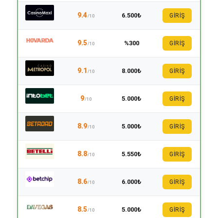
9.4
6.500₺
GİRİŞ
/10
9.5
%300
GİRİŞ
/10
9.1
8.000₺
GİRİŞ
/10
9
5.000₺
GİRİŞ
/10
8.9
5.000₺
GİRİŞ
/10
8.8
5.550₺
GİRİŞ
/10
8.6
6.000₺
GİRİŞ
/10
8.5
5.000₺
GİRİŞ
/10