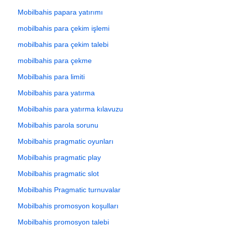
Mobilbahis papara yatırımı
mobilbahis para çekim işlemi
mobilbahis para çekim talebi
mobilbahis para çekme
Mobilbahis para limiti
Mobilbahis para yatırma
Mobilbahis para yatırma kılavuzu
Mobilbahis parola sorunu
Mobilbahis pragmatic oyunları
Mobilbahis pragmatic play
Mobilbahis pragmatic slot
Mobilbahis Pragmatic turnuvalar
Mobilbahis promosyon koşulları
Mobilbahis promosyon talebi