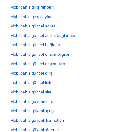
Mobilbahis giriş rehberi
Mobilbahis giriş sayfası
Mobilbahis güncel adres
Mobilbahis güncel adres bağlantısı
mobilbahis güncel bağlantı
Mobilbahis güncel erişim bilgileri
Mobilbahis güncel erişim tıkla
Mobilbahis güncel giriş
mobilbahis güncel link
Mobilbahis güncel site
Mobilbahis güvenilir mi
Mobilbahis güvenli giriş
Mobilbahis güvenli hizmetleri
Mobilbahis güvenli ödeme