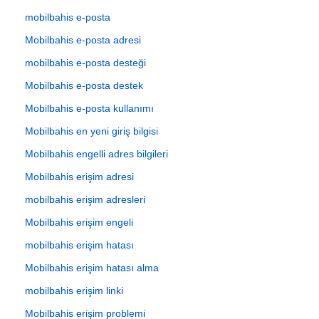
mobilbahis e-posta
Mobilbahis e-posta adresi
mobilbahis e-posta desteği
Mobilbahis e-posta destek
Mobilbahis e-posta kullanımı
Mobilbahis en yeni giriş bilgisi
Mobilbahis engelli adres bilgileri
Mobilbahis erişim adresi
mobilbahis erişim adresleri
Mobilbahis erişim engeli
mobilbahis erişim hatası
Mobilbahis erişim hatası alma
mobilbahis erişim linki
Mobilbahis erişim problemi