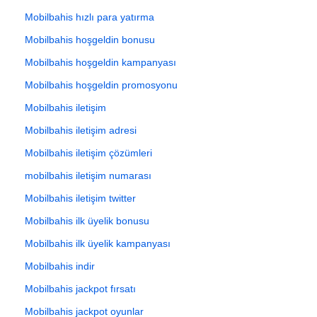
Mobilbahis hızlı para yatırma
Mobilbahis hoşgeldin bonusu
Mobilbahis hoşgeldin kampanyası
Mobilbahis hoşgeldin promosyonu
Mobilbahis iletişim
Mobilbahis iletişim adresi
Mobilbahis iletişim çözümleri
mobilbahis iletişim numarası
Mobilbahis iletişim twitter
Mobilbahis ilk üyelik bonusu
Mobilbahis ilk üyelik kampanyası
Mobilbahis indir
Mobilbahis jackpot fırsatı
Mobilbahis jackpot oyunlar