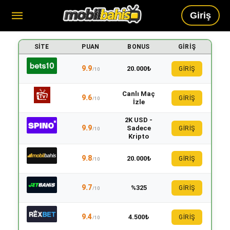
Giriş
SITE
PUAN
BONUS
GIRIŞ
9.9
20.000₺
GİRİŞ
/10
Canlı Maç
9.6
GİRİŞ
/10
İzle
2K USD -
9.9
Sadece
GİRİŞ
/10
Kripto
9.8
20.000₺
GİRİŞ
/10
9.7
%325
GİRİŞ
/10
9.4
4.500₺
GİRİŞ
/10