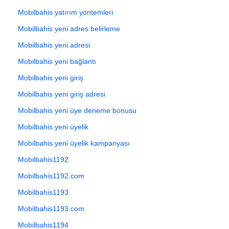
Mobilbahis yatırım yöntemleri
Mobilbahis yeni adres belirleme
Mobilbahis yeni adresi
Mobilbahis yeni bağlantı
Mobilbahis yeni giriş
Mobilbahis yeni giriş adresi
Mobilbahis yeni üye deneme bonusu
Mobilbahis yeni üyelik
Mobilbahis yeni üyelik kampanyası
Mobilbahis1192
Mobilbahis1192.com
Mobilbahis1193
Mobilbahis1193.com
Mobilbahis1194