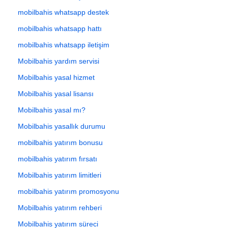
mobilbahis whatsapp destek
mobilbahis whatsapp hattı
mobilbahis whatsapp iletişim
Mobilbahis yardım servisi
Mobilbahis yasal hizmet
Mobilbahis yasal lisansı
Mobilbahis yasal mı?
Mobilbahis yasallık durumu
mobilbahis yatırım bonusu
mobilbahis yatırım fırsatı
Mobilbahis yatırım limitleri
mobilbahis yatırım promosyonu
Mobilbahis yatırım rehberi
Mobilbahis yatırım süreci