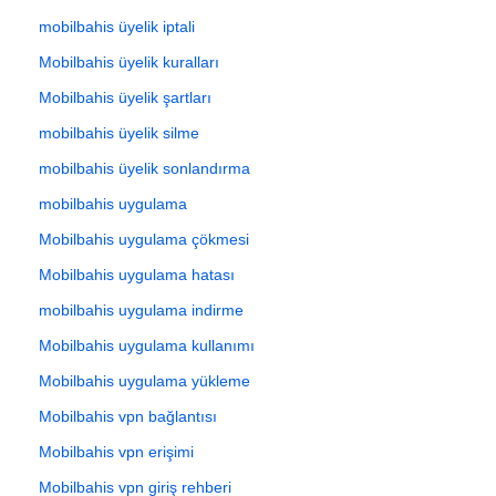
mobilbahis üyelik iptali
Mobilbahis üyelik kuralları
Mobilbahis üyelik şartları
mobilbahis üyelik silme
mobilbahis üyelik sonlandırma
mobilbahis uygulama
Mobilbahis uygulama çökmesi
Mobilbahis uygulama hatası
mobilbahis uygulama indirme
Mobilbahis uygulama kullanımı
Mobilbahis uygulama yükleme
Mobilbahis vpn bağlantısı
Mobilbahis vpn erişimi
Mobilbahis vpn giriş rehberi