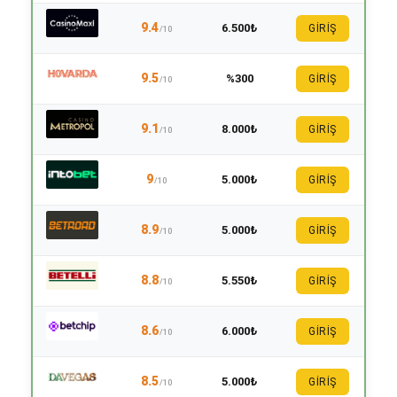
9.4
6.500₺
GİRİŞ
/10
9.5
%300
GİRİŞ
/10
9.1
8.000₺
GİRİŞ
/10
9
5.000₺
GİRİŞ
/10
8.9
5.000₺
GİRİŞ
/10
8.8
5.550₺
GİRİŞ
/10
8.6
6.000₺
GİRİŞ
/10
8.5
5.000₺
GİRİŞ
/10