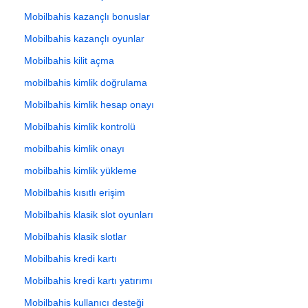
Mobilbahis kazançlı bonuslar
Mobilbahis kazançlı oyunlar
Mobilbahis kilit açma
mobilbahis kimlik doğrulama
Mobilbahis kimlik hesap onayı
Mobilbahis kimlik kontrolü
mobilbahis kimlik onayı
mobilbahis kimlik yükleme
Mobilbahis kısıtlı erişim
Mobilbahis klasik slot oyunları
Mobilbahis klasik slotlar
Mobilbahis kredi kartı
Mobilbahis kredi kartı yatırımı
Mobilbahis kullanıcı desteği