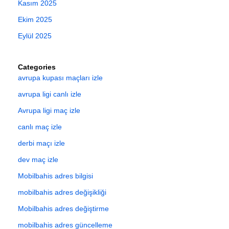
Kasım 2025
Ekim 2025
Eylül 2025
Categories
avrupa kupası maçları izle
avrupa ligi canlı izle
Avrupa ligi maç izle
canlı maç izle
derbi maçı izle
dev maç izle
Mobilbahis adres bilgisi
mobilbahis adres değişikliği
Mobilbahis adres değiştirme
mobilbahis adres güncelleme