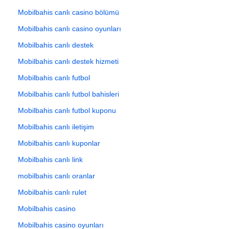
Mobilbahis canlı casino bölümü
Mobilbahis canlı casino oyunları
Mobilbahis canlı destek
Mobilbahis canlı destek hizmeti
Mobilbahis canlı futbol
Mobilbahis canlı futbol bahisleri
Mobilbahis canlı futbol kuponu
Mobilbahis canlı iletişim
Mobilbahis canlı kuponlar
Mobilbahis canlı link
mobilbahis canlı oranlar
Mobilbahis canlı rulet
Mobilbahis casino
Mobilbahis casino oyunları