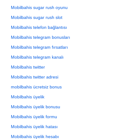
Mobilbahis sugar rush oyunu
Mobilbahis sugar rush slot
Mobilbahis telefon bağlantısı
Mobilbahis telegram bonusları
Mobilbahis telegram fırsatları
Mobilbahis telegram kanalı
Mobilbahis twitter
Mobilbahis twitter adresi
mobilbahis ücretsiz bonus
Mobilbahis üyelik
Mobilbahis üyelik bonusu
Mobilbahis üyelik formu
Mobilbahis üyelik hatası
Mobilbahis üyelik hesabı