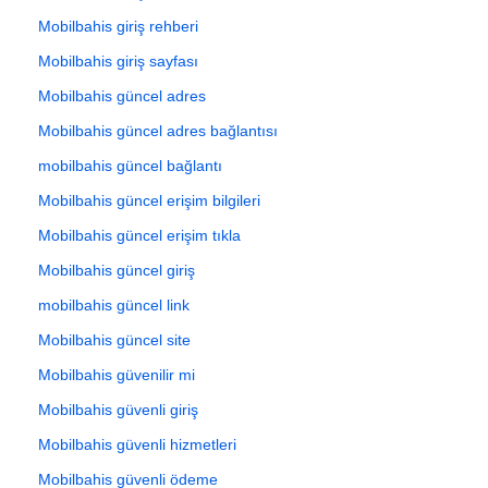
Mobilbahis giriş rehberi
Mobilbahis giriş sayfası
Mobilbahis güncel adres
Mobilbahis güncel adres bağlantısı
mobilbahis güncel bağlantı
Mobilbahis güncel erişim bilgileri
Mobilbahis güncel erişim tıkla
Mobilbahis güncel giriş
mobilbahis güncel link
Mobilbahis güncel site
Mobilbahis güvenilir mi
Mobilbahis güvenli giriş
Mobilbahis güvenli hizmetleri
Mobilbahis güvenli ödeme