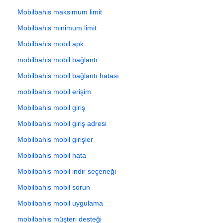
Mobilbahis maksimum limit
Mobilbahis minimum limit
Mobilbahis mobil apk
mobilbahis mobil bağlantı
Mobilbahis mobil bağlantı hatası
mobilbahis mobil erişim
Mobilbahis mobil giriş
Mobilbahis mobil giriş adresi
Mobilbahis mobil girişler
Mobilbahis mobil hata
Mobilbahis mobil indir seçeneği
Mobilbahis mobil sorun
Mobilbahis mobil uygulama
mobilbahis müşteri desteği