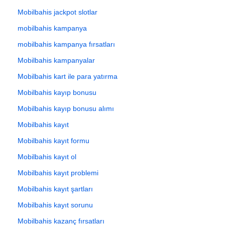
Mobilbahis jackpot slotlar
mobilbahis kampanya
mobilbahis kampanya fırsatları
Mobilbahis kampanyalar
Mobilbahis kart ile para yatırma
Mobilbahis kayıp bonusu
Mobilbahis kayıp bonusu alımı
Mobilbahis kayıt
Mobilbahis kayıt formu
Mobilbahis kayıt ol
Mobilbahis kayıt problemi
Mobilbahis kayıt şartları
Mobilbahis kayıt sorunu
Mobilbahis kazanç fırsatları