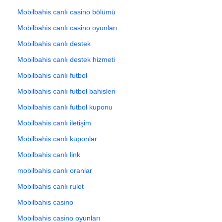
Mobilbahis canlı casino bölümü
Mobilbahis canlı casino oyunları
Mobilbahis canlı destek
Mobilbahis canlı destek hizmeti
Mobilbahis canlı futbol
Mobilbahis canlı futbol bahisleri
Mobilbahis canlı futbol kuponu
Mobilbahis canlı iletişim
Mobilbahis canlı kuponlar
Mobilbahis canlı link
mobilbahis canlı oranlar
Mobilbahis canlı rulet
Mobilbahis casino
Mobilbahis casino oyunları