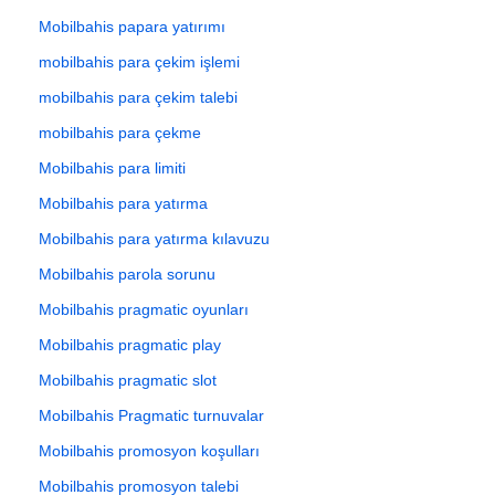
Mobilbahis papara yatırımı
mobilbahis para çekim işlemi
mobilbahis para çekim talebi
mobilbahis para çekme
Mobilbahis para limiti
Mobilbahis para yatırma
Mobilbahis para yatırma kılavuzu
Mobilbahis parola sorunu
Mobilbahis pragmatic oyunları
Mobilbahis pragmatic play
Mobilbahis pragmatic slot
Mobilbahis Pragmatic turnuvalar
Mobilbahis promosyon koşulları
Mobilbahis promosyon talebi