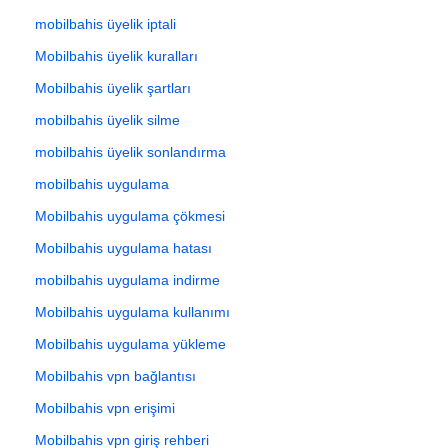
mobilbahis üyelik iptali
Mobilbahis üyelik kuralları
Mobilbahis üyelik şartları
mobilbahis üyelik silme
mobilbahis üyelik sonlandırma
mobilbahis uygulama
Mobilbahis uygulama çökmesi
Mobilbahis uygulama hatası
mobilbahis uygulama indirme
Mobilbahis uygulama kullanımı
Mobilbahis uygulama yükleme
Mobilbahis vpn bağlantısı
Mobilbahis vpn erişimi
Mobilbahis vpn giriş rehberi