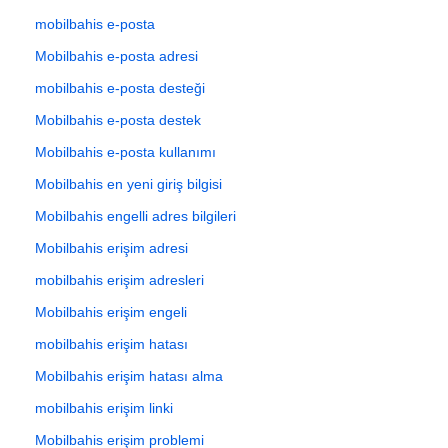
mobilbahis e-posta
Mobilbahis e-posta adresi
mobilbahis e-posta desteği
Mobilbahis e-posta destek
Mobilbahis e-posta kullanımı
Mobilbahis en yeni giriş bilgisi
Mobilbahis engelli adres bilgileri
Mobilbahis erişim adresi
mobilbahis erişim adresleri
Mobilbahis erişim engeli
mobilbahis erişim hatası
Mobilbahis erişim hatası alma
mobilbahis erişim linki
Mobilbahis erişim problemi