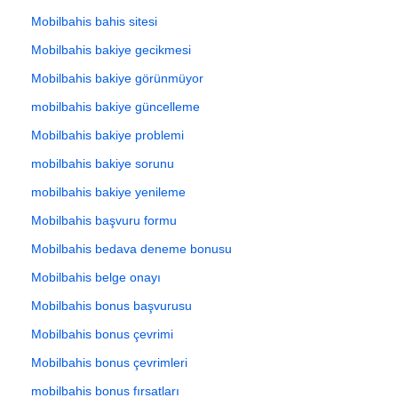
Mobilbahis bahis sitesi
Mobilbahis bakiye gecikmesi
Mobilbahis bakiye görünmüyor
mobilbahis bakiye güncelleme
Mobilbahis bakiye problemi
mobilbahis bakiye sorunu
mobilbahis bakiye yenileme
Mobilbahis başvuru formu
Mobilbahis bedava deneme bonusu
Mobilbahis belge onayı
Mobilbahis bonus başvurusu
Mobilbahis bonus çevrimi
Mobilbahis bonus çevrimleri
mobilbahis bonus fırsatları