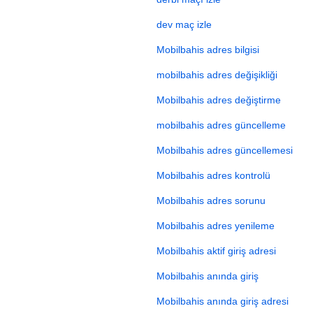
dev maç izle
Mobilbahis adres bilgisi
mobilbahis adres değişikliği
Mobilbahis adres değiştirme
mobilbahis adres güncelleme
Mobilbahis adres güncellemesi
Mobilbahis adres kontrolü
Mobilbahis adres sorunu
Mobilbahis adres yenileme
Mobilbahis aktif giriş adresi
Mobilbahis anında giriş
Mobilbahis anında giriş adresi