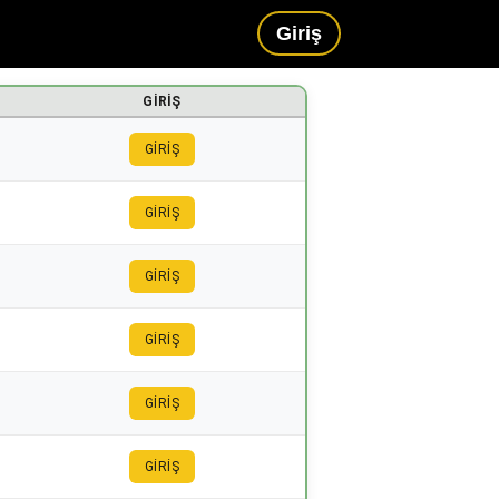
Giriş
GIRIŞ
GİRİŞ
GİRİŞ
GİRİŞ
GİRİŞ
GİRİŞ
GİRİŞ