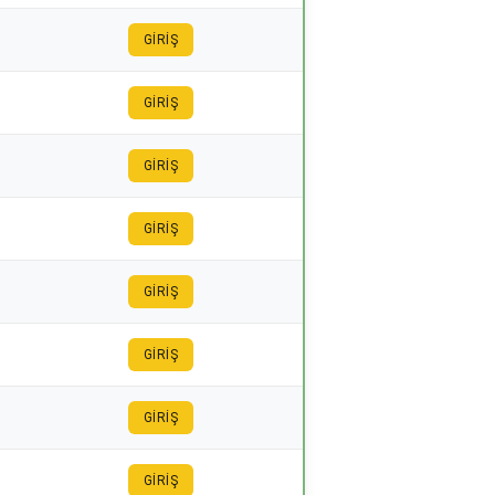
GİRİŞ
GİRİŞ
GİRİŞ
GİRİŞ
GİRİŞ
GİRİŞ
GİRİŞ
GİRİŞ