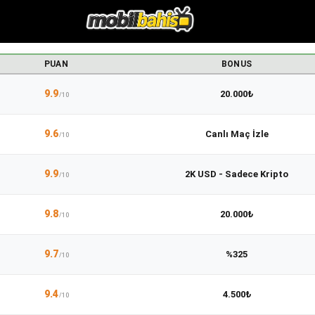
PUAN
BONUS
9.9
20.000₺
/10
9.6
Canlı Maç İzle
/10
9.9
2K USD - Sadece Kripto
/10
9.8
20.000₺
/10
9.7
%325
/10
9.4
4.500₺
/10