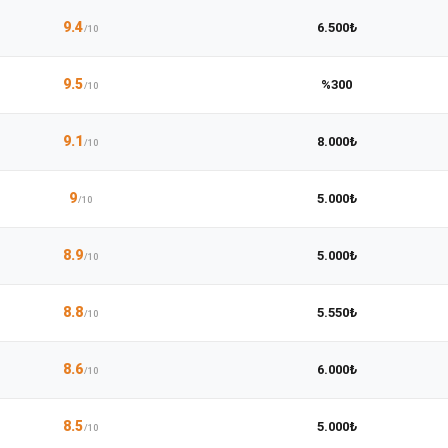
9.4
6.500₺
/10
9.5
%300
/10
9.1
8.000₺
/10
9
5.000₺
/10
8.9
5.000₺
/10
8.8
5.550₺
/10
8.6
6.000₺
/10
8.5
5.000₺
/10