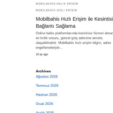
MOBILBAHIS ANLIK ERIŞIM
MOBILBAHIS HIZLI ERIŞIM
Mobilbahis Hızlı Erişim ile Kesintis
Bağlantı Sağlama
Online bahis platformlarında kesintisiz hizmet alma
en kritik unsuru, güncel giriş adresine anında
ulaşabilmektir. Mobilbahis hızlı erişim bilgisi, adres
engellemeleriyle…
10 ay ago
Archives
Ağustos 2026
Temmuz 2026
Haziran 2026
Ocak 2026
Aralık 2025