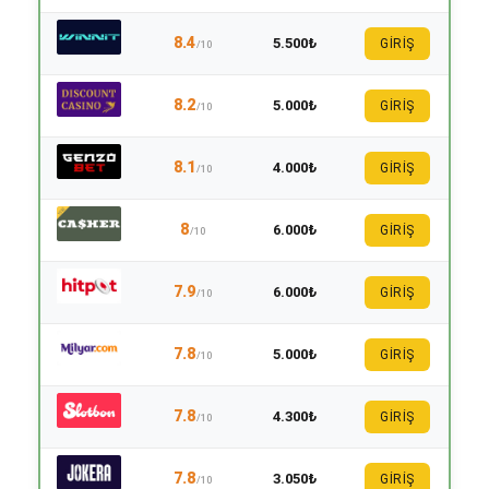
8.4
5.500₺
GİRİŞ
/10
8.2
5.000₺
GİRİŞ
/10
8.1
4.000₺
GİRİŞ
/10
8
6.000₺
GİRİŞ
/10
7.9
6.000₺
GİRİŞ
/10
7.8
5.000₺
GİRİŞ
/10
7.8
4.300₺
GİRİŞ
/10
7.8
3.050₺
GİRİŞ
/10