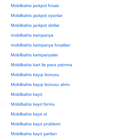
Mobilbahis jackpot fırsatı
Mobilbahis jackpot oyunlar
Mobilbahis jackpot slotlar
mobilbahis kampanya
mobilbahis kampanya fırsatları
Mobilbahis kampanyalar
Mobilbahis kart ile para yatırma
Mobilbahis kayıp bonusu
Mobilbahis kayıp bonusu alımı
Mobilbahis kayıt
Mobilbahis kayıt formu
Mobilbahis kayıt ol
Mobilbahis kayıt problemi
Mobilbahis kayıt şartları