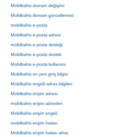
Mobilbahis domain değişimi
Mobilbahis domain güncellemesi
mobilbahis e-posta
Mobilbahis e-posta adresi
mobilbahis e-posta desteği
Mobilbahis e-posta destek
Mobilbahis e-posta kullanımı
Mobilbahis en yeni giriş bilgisi
Mobilbahis engelli adres bilgileri
Mobilbahis erişim adresi
mobilbahis erişim adresleri
Mobilbahis erişim engeli
mobilbahis erişim hatası
Mobilbahis erişim hatası alma