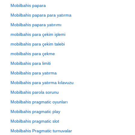
Mobilbahis papara
Mobilbahis papara para yatırma
Mobilbahis papara yatırımı
mobilbahis para çekim işlemi
mobilbahis para çekim talebi
mobilbahis para çekme
Mobilbahis para limiti
Mobilbahis para yatırma
Mobilbahis para yatırma kılavuzu
Mobilbahis parola sorunu
Mobilbahis pragmatic oyunları
Mobilbahis pragmatic play
Mobilbahis pragmatic slot
Mobilbahis Pragmatic turnuvalar