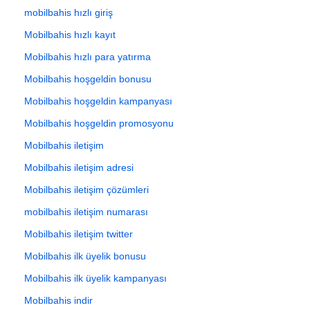
mobilbahis hızlı giriş
Mobilbahis hızlı kayıt
Mobilbahis hızlı para yatırma
Mobilbahis hoşgeldin bonusu
Mobilbahis hoşgeldin kampanyası
Mobilbahis hoşgeldin promosyonu
Mobilbahis iletişim
Mobilbahis iletişim adresi
Mobilbahis iletişim çözümleri
mobilbahis iletişim numarası
Mobilbahis iletişim twitter
Mobilbahis ilk üyelik bonusu
Mobilbahis ilk üyelik kampanyası
Mobilbahis indir