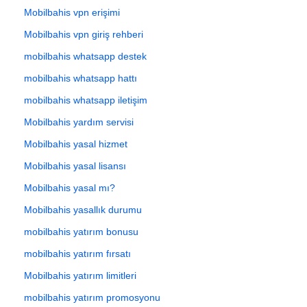
Mobilbahis vpn erişimi
Mobilbahis vpn giriş rehberi
mobilbahis whatsapp destek
mobilbahis whatsapp hattı
mobilbahis whatsapp iletişim
Mobilbahis yardım servisi
Mobilbahis yasal hizmet
Mobilbahis yasal lisansı
Mobilbahis yasal mı?
Mobilbahis yasallık durumu
mobilbahis yatırım bonusu
mobilbahis yatırım fırsatı
Mobilbahis yatırım limitleri
mobilbahis yatırım promosyonu