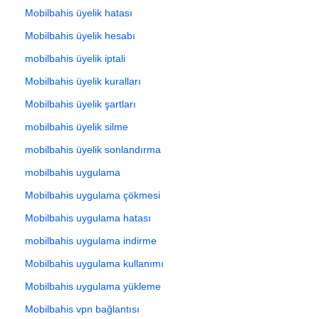
Mobilbahis üyelik hatası
Mobilbahis üyelik hesabı
mobilbahis üyelik iptali
Mobilbahis üyelik kuralları
Mobilbahis üyelik şartları
mobilbahis üyelik silme
mobilbahis üyelik sonlandırma
mobilbahis uygulama
Mobilbahis uygulama çökmesi
Mobilbahis uygulama hatası
mobilbahis uygulama indirme
Mobilbahis uygulama kullanımı
Mobilbahis uygulama yükleme
Mobilbahis vpn bağlantısı