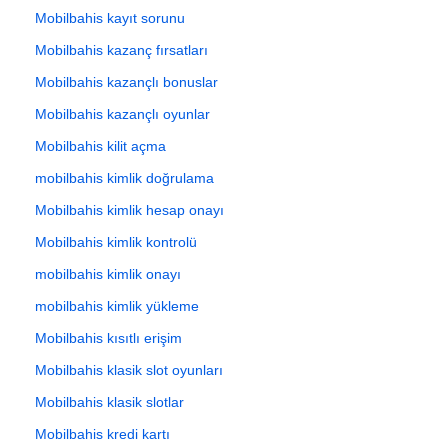
Mobilbahis kayıt sorunu
Mobilbahis kazanç fırsatları
Mobilbahis kazançlı bonuslar
Mobilbahis kazançlı oyunlar
Mobilbahis kilit açma
mobilbahis kimlik doğrulama
Mobilbahis kimlik hesap onayı
Mobilbahis kimlik kontrolü
mobilbahis kimlik onayı
mobilbahis kimlik yükleme
Mobilbahis kısıtlı erişim
Mobilbahis klasik slot oyunları
Mobilbahis klasik slotlar
Mobilbahis kredi kartı