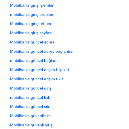
Mobilbahis giriş işlemleri
mobilbahis giriş problemi
Mobilbahis giriş rehberi
Mobilbahis giriş sayfası
Mobilbahis güncel adres
Mobilbahis güncel adres bağlantısı
mobilbahis güncel bağlantı
Mobilbahis güncel erişim bilgileri
Mobilbahis güncel erişim tıkla
Mobilbahis güncel giriş
mobilbahis güncel link
Mobilbahis güncel site
Mobilbahis güvenilir mi
Mobilbahis güvenli giriş