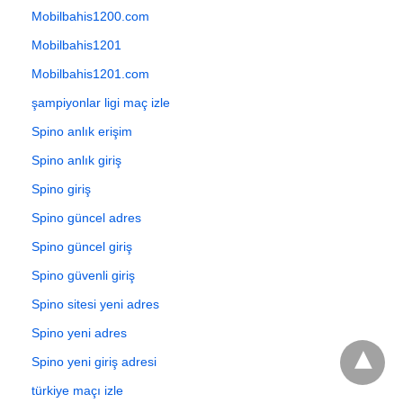
Mobilbahis1200.com
Mobilbahis1201
Mobilbahis1201.com
şampiyonlar ligi maç izle
Spino anlık erişim
Spino anlık giriş
Spino giriş
Spino güncel adres
Spino güncel giriş
Spino güvenli giriş
Spino sitesi yeni adres
Spino yeni adres
Spino yeni giriş adresi
türkiye maçı izle