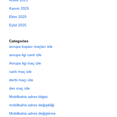
Kasım 2025
Ekim 2025
Eylül 2025
Categories
avrupa kupası maçları izle
avrupa ligi canlı izle
Avrupa ligi maç izle
canlı maç izle
derbi maçı izle
dev maç izle
Mobilbahis adres bilgisi
mobilbahis adres değişikliği
Mobilbahis adres değiştirme