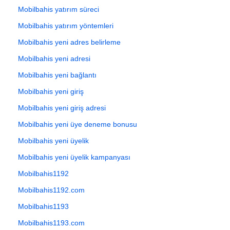
Mobilbahis yatırım süreci
Mobilbahis yatırım yöntemleri
Mobilbahis yeni adres belirleme
Mobilbahis yeni adresi
Mobilbahis yeni bağlantı
Mobilbahis yeni giriş
Mobilbahis yeni giriş adresi
Mobilbahis yeni üye deneme bonusu
Mobilbahis yeni üyelik
Mobilbahis yeni üyelik kampanyası
Mobilbahis1192
Mobilbahis1192.com
Mobilbahis1193
Mobilbahis1193.com