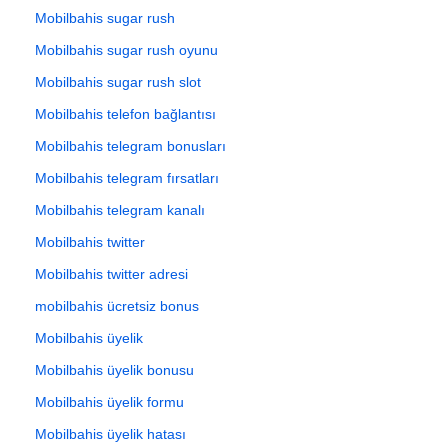
Mobilbahis sugar rush
Mobilbahis sugar rush oyunu
Mobilbahis sugar rush slot
Mobilbahis telefon bağlantısı
Mobilbahis telegram bonusları
Mobilbahis telegram fırsatları
Mobilbahis telegram kanalı
Mobilbahis twitter
Mobilbahis twitter adresi
mobilbahis ücretsiz bonus
Mobilbahis üyelik
Mobilbahis üyelik bonusu
Mobilbahis üyelik formu
Mobilbahis üyelik hatası