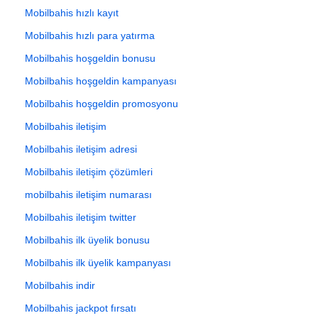
Mobilbahis hızlı kayıt
Mobilbahis hızlı para yatırma
Mobilbahis hoşgeldin bonusu
Mobilbahis hoşgeldin kampanyası
Mobilbahis hoşgeldin promosyonu
Mobilbahis iletişim
Mobilbahis iletişim adresi
Mobilbahis iletişim çözümleri
mobilbahis iletişim numarası
Mobilbahis iletişim twitter
Mobilbahis ilk üyelik bonusu
Mobilbahis ilk üyelik kampanyası
Mobilbahis indir
Mobilbahis jackpot fırsatı