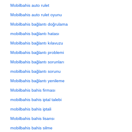
Mobilbahis auto rulet
Mobilbahis auto rulet oyunu
Mobilbahis bağlantı doğrulama
mobilbahis bağlantı hatası
Mobilbahis bağlantı kılavuzu
Mobilbahis bağlantı problemi
Mobilbahis bağlantı sorunları
mobilbahis bağlantı sorunu
Mobilbahis bağlantı yenileme
Mobilbahis bahis firması
mobilbahis bahis iptal talebi
mobilbahis bahis iptali
Mobilbahis bahis lisansı
mobilbahis bahis silme