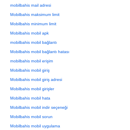
mobilbahis mail adresi
Mobilbahis maksimum limit
Mobilbahis minimum limit
Mobilbahis mobil apk
mobilbahis mobil bağlantı
Mobilbahis mobil bağlantı hatası
mobilbahis mobil erişim
Mobilbahis mobil giriş
Mobilbahis mobil giriş adresi
Mobilbahis mobil girişler
Mobilbahis mobil hata
Mobilbahis mobil indir seçeneği
Mobilbahis mobil sorun
Mobilbahis mobil uygulama