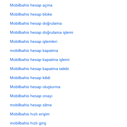
Mobilbahis hesap açma
Mobilbahis hesap bloke
Mobilbahis hesap doğrulama
Mobilbahis hesap doğrulama işlemi
Mobilbahis hesap işlemleri
mobilbahis hesap kapatma
Mobilbahis hesap kapatma işlemi
Mobilbahis hesap kapatma talebi
Mobilbahis hesap kilidi
Mobilbahis hesap oluşturma
Mobilbahis hesap onayı
mobilbahis hesap silme
Mobilbahis hızlı erişim
mobilbahis hızlı giriş