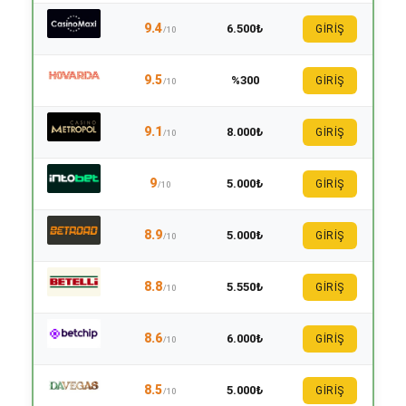
9.4
6.500₺
GİRİŞ
/10
9.5
%300
GİRİŞ
/10
9.1
8.000₺
GİRİŞ
/10
9
5.000₺
GİRİŞ
/10
8.9
5.000₺
GİRİŞ
/10
8.8
5.550₺
GİRİŞ
/10
8.6
6.000₺
GİRİŞ
/10
8.5
5.000₺
GİRİŞ
/10