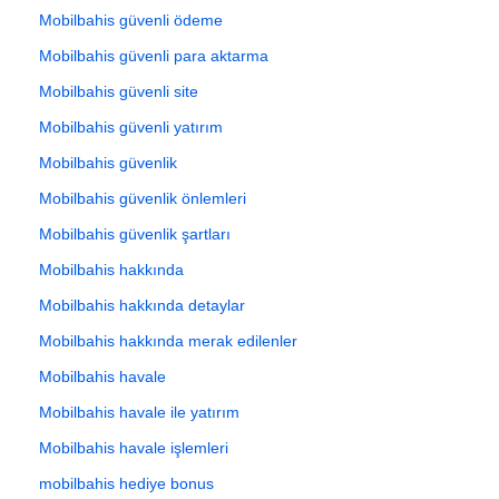
Mobilbahis güvenli ödeme
Mobilbahis güvenli para aktarma
Mobilbahis güvenli site
Mobilbahis güvenli yatırım
Mobilbahis güvenlik
Mobilbahis güvenlik önlemleri
Mobilbahis güvenlik şartları
Mobilbahis hakkında
Mobilbahis hakkında detaylar
Mobilbahis hakkında merak edilenler
Mobilbahis havale
Mobilbahis havale ile yatırım
Mobilbahis havale işlemleri
mobilbahis hediye bonus