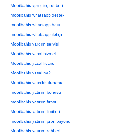
Mobilbahis vpn giriş rehberi
mobilbahis whatsapp destek
mobilbahis whatsapp hattı
mobilbahis whatsapp iletişim
Mobilbahis yardım servisi
Mobilbahis yasal hizmet
Mobilbahis yasal lisansı
Mobilbahis yasal mı?
Mobilbahis yasallık durumu
mobilbahis yatırım bonusu
mobilbahis yatırım fırsatı
Mobilbahis yatırım limitleri
mobilbahis yatırım promosyonu
Mobilbahis yatırım rehberi