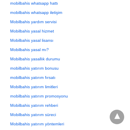
mobilbahis whatsapp hattı
mobilbahis whatsapp iletişim
Mobilbahis yardım servisi
Mobilbahis yasal hizmet
Mobilbahis yasal lisansı
Mobilbahis yasal mı?
Mobilbahis yasallık durumu
mobilbahis yatırım bonusu
mobilbahis yatırım fırsatı
Mobilbahis yatırım limitleri
mobilbahis yatırım promosyonu
Mobilbahis yatırım rehberi
Mobilbahis yatırım süreci
Mobilbahis yatırım yöntemleri