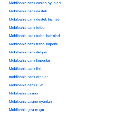
Mobilbahis canlı casino oyunları
Mobilbahis canlı destek
Mobilbahis canlı destek hizmeti
Mobilbahis canlı futbol
Mobilbahis canlı futbol bahisleri
Mobilbahis canlı futbol kuponu
Mobilbahis canlı iletişim
Mobilbahis canlı kuponlar
Mobilbahis canlı link
mobilbahis canlı oranlar
Mobilbahis canlı rulet
Mobilbahis casino
Mobilbahis casino oyunları
Mobilbahis çevrim şartı