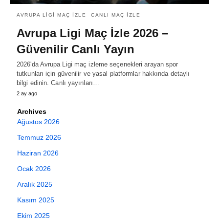
AVRUPA LIGI MAÇ IZLE
CANLI MAÇ IZLE
Avrupa Ligi Maç İzle 2026 –
Güvenilir Canlı Yayın
2026'da Avrupa Ligi maç izleme seçenekleri arayan spor
tutkunları için güvenilir ve yasal platformlar hakkında detaylı
bilgi edinin. Canlı yayınları…
2 ay ago
Archives
Ağustos 2026
Temmuz 2026
Haziran 2026
Ocak 2026
Aralık 2025
Kasım 2025
Ekim 2025