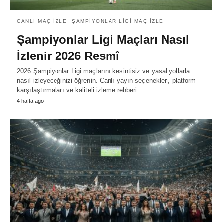
CANLI MAÇ IZLE
ŞAMPIYONLAR LIGI MAÇ IZLE
Şampiyonlar Ligi Maçları Nasıl
İzlenir 2026 Resmî
2026 Şampiyonlar Ligi maçlarını kesintisiz ve yasal yollarla
nasıl izleyeceğinizi öğrenin. Canlı yayın seçenekleri, platform
karşılaştırmaları ve kaliteli izleme rehberi.
4 hafta ago