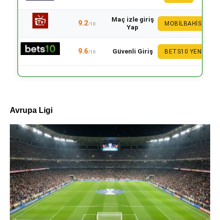
Maç izle giriş
9.2
MOBILBAHIS
/10
Yap
9.6
Güvenli Giriş
BETS10 YENI
/10
Avrupa Ligi