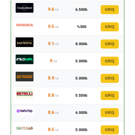
9.4
6.500₺
GİRİŞ
/10
9.5
%300
GİRİŞ
/10
9.1
8.000₺
GİRİŞ
/10
9
5.000₺
GİRİŞ
/10
8.9
5.000₺
GİRİŞ
/10
8.8
5.550₺
GİRİŞ
/10
8.6
6.000₺
GİRİŞ
/10
8.5
5.000₺
GİRİŞ
/10