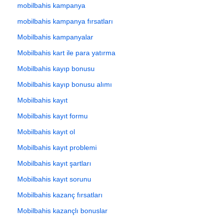
mobilbahis kampanya
mobilbahis kampanya fırsatları
Mobilbahis kampanyalar
Mobilbahis kart ile para yatırma
Mobilbahis kayıp bonusu
Mobilbahis kayıp bonusu alımı
Mobilbahis kayıt
Mobilbahis kayıt formu
Mobilbahis kayıt ol
Mobilbahis kayıt problemi
Mobilbahis kayıt şartları
Mobilbahis kayıt sorunu
Mobilbahis kazanç fırsatları
Mobilbahis kazançlı bonuslar