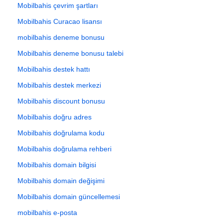
Mobilbahis çevrim şartları
Mobilbahis Curacao lisansı
mobilbahis deneme bonusu
Mobilbahis deneme bonusu talebi
Mobilbahis destek hattı
Mobilbahis destek merkezi
Mobilbahis discount bonusu
Mobilbahis doğru adres
Mobilbahis doğrulama kodu
Mobilbahis doğrulama rehberi
Mobilbahis domain bilgisi
Mobilbahis domain değişimi
Mobilbahis domain güncellemesi
mobilbahis e-posta