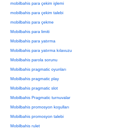
mobilbahis para çekim işlemi
mobilbahis para çekim talebi
mobilbahis para çekme
Mobilbahis para limiti
Mobilbahis para yatırma
Mobilbahis para yatırma kılavuzu
Mobilbahis parola sorunu
Mobilbahis pragmatic oyunları
Mobilbahis pragmatic play
Mobilbahis pragmatic slot
Mobilbahis Pragmatic turnuvalar
Mobilbahis promosyon koşulları
Mobilbahis promosyon talebi
Mobilbahis rulet