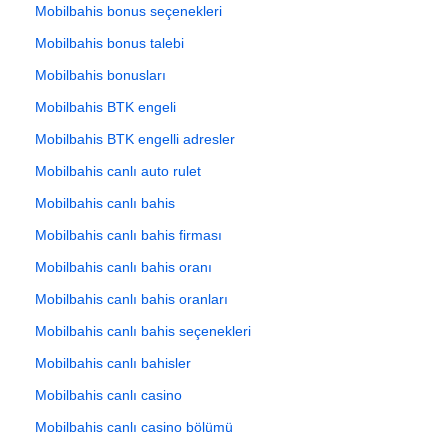
Mobilbahis bonus seçenekleri
Mobilbahis bonus talebi
Mobilbahis bonusları
Mobilbahis BTK engeli
Mobilbahis BTK engelli adresler
Mobilbahis canlı auto rulet
Mobilbahis canlı bahis
Mobilbahis canlı bahis firması
Mobilbahis canlı bahis oranı
Mobilbahis canlı bahis oranları
Mobilbahis canlı bahis seçenekleri
Mobilbahis canlı bahisler
Mobilbahis canlı casino
Mobilbahis canlı casino bölümü