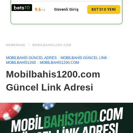
9.6
Güvenli Giriş
BETS10 YENI
/10
HOMEPAGE
MOBILBAHIS1200.COM
MOBILBAHIS GÜNCEL ADRES
MOBILBAHIS GÜNCEL LINK
MOBILBAHIS1200
MOBILBAHIS1200.COM
Mobilbahis1200.com
Güncel Link Adresi