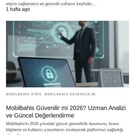
erişim sağlamanın en güvenilir yollarını keşfedin.…
1 hafta ago
MOBILBAHIS GIRIS
MOBILBAHIS GÜVENILIR MI
Mobilbahis Güvenilir mi 2026? Uzman Analizi
ve Güncel Değerlendirme
Mobilbahis'in 2026 yılındaki güncel güvenilirlik durumunu, lisans
bilgilerini ve kullanıcı yorumlarını inceleyerek platformun sağladığı