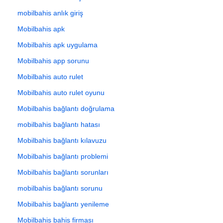
mobilbahis anlık giriş
Mobilbahis apk
Mobilbahis apk uygulama
Mobilbahis app sorunu
Mobilbahis auto rulet
Mobilbahis auto rulet oyunu
Mobilbahis bağlantı doğrulama
mobilbahis bağlantı hatası
Mobilbahis bağlantı kılavuzu
Mobilbahis bağlantı problemi
Mobilbahis bağlantı sorunları
mobilbahis bağlantı sorunu
Mobilbahis bağlantı yenileme
Mobilbahis bahis firması