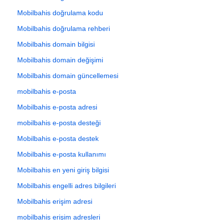
Mobilbahis doğrulama kodu
Mobilbahis doğrulama rehberi
Mobilbahis domain bilgisi
Mobilbahis domain değişimi
Mobilbahis domain güncellemesi
mobilbahis e-posta
Mobilbahis e-posta adresi
mobilbahis e-posta desteği
Mobilbahis e-posta destek
Mobilbahis e-posta kullanımı
Mobilbahis en yeni giriş bilgisi
Mobilbahis engelli adres bilgileri
Mobilbahis erişim adresi
mobilbahis erişim adresleri