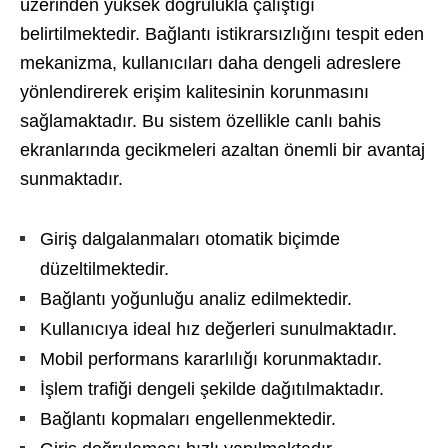
üzerinden yüksek doğrulukla çalıştığı
belirtilmektedir. Bağlantı istikrarsızlığını tespit eden
mekanizma, kullanıcıları daha dengeli adreslere
yönlendirerek erişim kalitesinin korunmasını
sağlamaktadır. Bu sistem özellikle canlı bahis
ekranlarında gecikmeleri azaltan önemli bir avantaj
sunmaktadır.
Giriş dalgalanmaları otomatik biçimde
düzeltilmektedir.
Bağlantı yoğunluğu analiz edilmektedir.
Kullanıcıya ideal hız değerleri sunulmaktadır.
Mobil performans kararlılığı korunmaktadır.
İşlem trafiği dengeli şekilde dağıtılmaktadır.
Bağlantı kopmaları engellenmektedir.