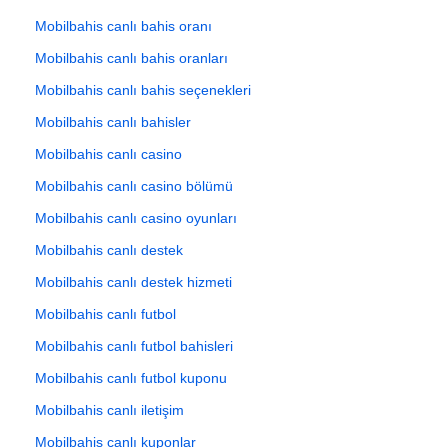
Mobilbahis canlı bahis oranı
Mobilbahis canlı bahis oranları
Mobilbahis canlı bahis seçenekleri
Mobilbahis canlı bahisler
Mobilbahis canlı casino
Mobilbahis canlı casino bölümü
Mobilbahis canlı casino oyunları
Mobilbahis canlı destek
Mobilbahis canlı destek hizmeti
Mobilbahis canlı futbol
Mobilbahis canlı futbol bahisleri
Mobilbahis canlı futbol kuponu
Mobilbahis canlı iletişim
Mobilbahis canlı kuponlar