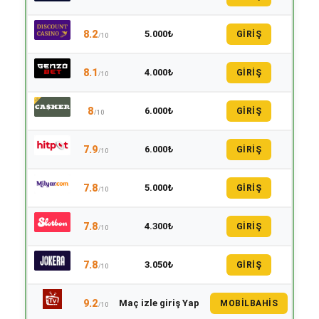
8.2
5.000₺
GİRİŞ
/10
8.1
4.000₺
GİRİŞ
/10
8
6.000₺
GİRİŞ
/10
7.9
6.000₺
GİRİŞ
/10
7.8
5.000₺
GİRİŞ
/10
7.8
4.300₺
GİRİŞ
/10
7.8
3.050₺
GİRİŞ
/10
9.2
Maç izle giriş Yap
MOBILBAHIS
/10