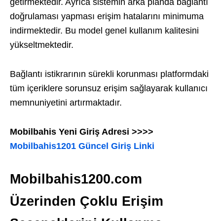
getirmektedir. Ayrıca sistemin arka planda bağlantı
doğrulaması yapması erişim hatalarını minimuma
indirmektedir. Bu model genel kullanım kalitesini
yükseltmektedir.
Bağlantı istikrarının sürekli korunması platformdaki
tüm içeriklere sorunsuz erişim sağlayarak kullanıcı
memnuniyetini artırmaktadır.
Mobilbahis Yeni Giriş Adresi >>>>
Mobilbahis1201 Güncel Giriş Linki
Mobilbahis1200.com
Üzerinden Çoklu Erişim