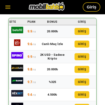
Giriş
SITE
PUAN
BONUS
GIRIŞ
9.9
20.000₺
GİRİŞ
/10
9.6
Canlı Maç İzle
GİRİŞ
/10
2K USD - Sadece
9.9
GİRİŞ
/10
Kripto
9.8
20.000₺
GİRİŞ
/10
9.7
%325
GİRİŞ
/10
9.4
4.500₺
GİRİŞ
/10