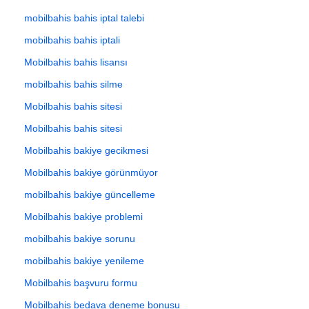
mobilbahis bahis iptal talebi
mobilbahis bahis iptali
Mobilbahis bahis lisansı
mobilbahis bahis silme
Mobilbahis bahis sitesi
Mobilbahis bahis sitesi
Mobilbahis bakiye gecikmesi
Mobilbahis bakiye görünmüyor
mobilbahis bakiye güncelleme
Mobilbahis bakiye problemi
mobilbahis bakiye sorunu
mobilbahis bakiye yenileme
Mobilbahis başvuru formu
Mobilbahis bedava deneme bonusu