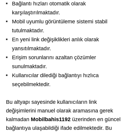
Bağlantı hızları otomatik olarak
karşılaştırılmaktadır.
Mobil uyumlu görüntüleme sistemi stabil
tutulmaktadır.
En yeni link değişiklikleri anlık olarak
yansıtılmaktadır.
Erişim sorunlarını azaltan çözümler
sunulmaktadır.
Kullanıcılar dilediği bağlantıyı hızlıca
seçebilmektedir.
Bu altyapı sayesinde kullanıcıların link
değişimlerini manuel olarak aramasına gerek
kalmadan
Mobilbahis1192
üzerinden en güncel
bağlantıya ulaşabildiği ifade edilmektedir. Bu