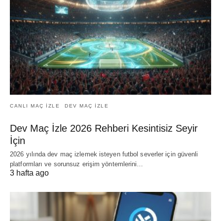
CANLI MAÇ IZLE
DEV MAÇ IZLE
Dev Maç İzle 2026 Rehberi Kesintisiz Seyir
İçin
2026 yılında dev maç izlemek isteyen futbol severler için güvenli
platformları ve sorunsuz erişim yöntemlerini…
3 hafta ago