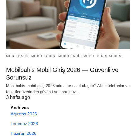
MOBILBAHIS MOBIL GIRIŞ
MOBILBAHIS MOBIL GIRIŞ ADRESI
Mobilbahis Mobil Giriş 2026 — Güvenli ve
Sorunsuz
Mobilbahis mobil giriş 2026 adresine nasıl ulaşılır? Akıllı telefonlar ve
tabletler üzerinden güvenli ve sorunsuz…
3 hafta ago
Archives
Ağustos 2026
Temmuz 2026
Haziran 2026