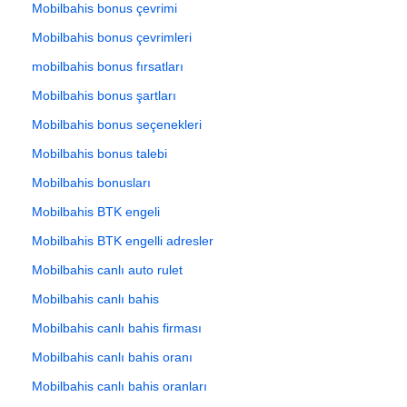
Mobilbahis bonus çevrimi
Mobilbahis bonus çevrimleri
mobilbahis bonus fırsatları
Mobilbahis bonus şartları
Mobilbahis bonus seçenekleri
Mobilbahis bonus talebi
Mobilbahis bonusları
Mobilbahis BTK engeli
Mobilbahis BTK engelli adresler
Mobilbahis canlı auto rulet
Mobilbahis canlı bahis
Mobilbahis canlı bahis firması
Mobilbahis canlı bahis oranı
Mobilbahis canlı bahis oranları