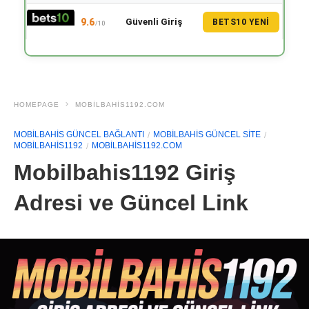
9.6
Güvenli Giriş
BETS10 YENI
/10
HOMEPAGE
MOBILBAHIS1192.COM
MOBILBAHIS GÜNCEL BAĞLANTI
MOBILBAHIS GÜNCEL SITE
MOBILBAHIS1192
MOBILBAHIS1192.COM
Mobilbahis1192 Giriş
Adresi ve Güncel Link