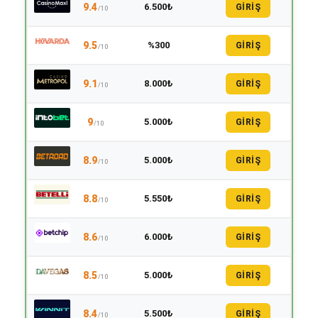
9.4
6.500₺
GİRİŞ
/10
9.5
%300
GİRİŞ
/10
9.1
8.000₺
GİRİŞ
/10
9
5.000₺
GİRİŞ
/10
8.9
5.000₺
GİRİŞ
/10
8.8
5.550₺
GİRİŞ
/10
8.6
6.000₺
GİRİŞ
/10
8.5
5.000₺
GİRİŞ
/10
8.4
5.500₺
GİRİŞ
/10