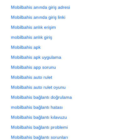
Mobilbahis anında giriş adresi
Mobilbahis anında giriş linki
Mobilbahis anlık erişim
mobilbahis anlık giriş
Mobilbahis apk
Mobilbahis apk uygulama
Mobilbahis app sorunu
Mobilbahis auto rulet
Mobilbahis auto rulet oyunu
Mobilbahis bağlantı doğrulama
mobilbahis bağlantı hatası
Mobilbahis bağlantı kılavuzu
Mobilbahis bağlantı problemi
Mobilbahis bağlantı sorunları