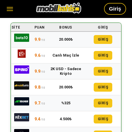
Giriş
SITE
PUAN
BONUS
GIRIŞ
9.9
20.000₺
GİRİŞ
/10
9.6
Canlı Maç İzle
GİRİŞ
/10
2K USD - Sadece
9.9
GİRİŞ
/10
Kripto
9.8
20.000₺
GİRİŞ
/10
9.7
%325
GİRİŞ
/10
9.4
4.500₺
GİRİŞ
/10