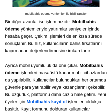
mobilbahis odeme yontemleri ile hizli transfer
Bir diğer avantaj ise işlem hızıdır.
Mobilbahis
ödeme
yöntemleriyle yatırımlar saniyeler içinde
hesaba geçer. Çekim işlemleri de en kısa sürede
sonuçlanır. Bu hız, kullanıcıların bahis fırsatlarını
kaçırmadan değerlendirmesine imkan tanır.
Ayrıca mobil uyumluluk da öne çıkar.
Mobilbahis
ödeme
işlemleri masaüstü kadar mobil cihazlardan
da yapılabilir. Kullanıcılar bulundukları her ortamda
güvenle para yatırabilir veya kazançlarını çekebilir.
Bu özgürlük, platformu daha cazip hale getirir.
Yeni
üyeler için
Mobilbahis kayıt ol
işlemleri oldukça
basittir. Kayıt formunu dolduran kullanıcılar