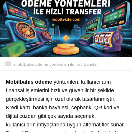
mobilbahis odeme yontemleri ile hizli transfer
Mobilbahis ödeme
yöntemleri, kullanıcıların
finansal işlemlerini hızlı ve güvenilir bir şekilde
gerçekleştirmesi için özel olarak tasarlanmıştır.
Kredi kartı, banka havalesi, cepbank, QR kod ve
dijital cüzdan gibi çok sayıda seçenek,
kullanıcıların ihtiyaçlarına uygun alternatifler sunar.