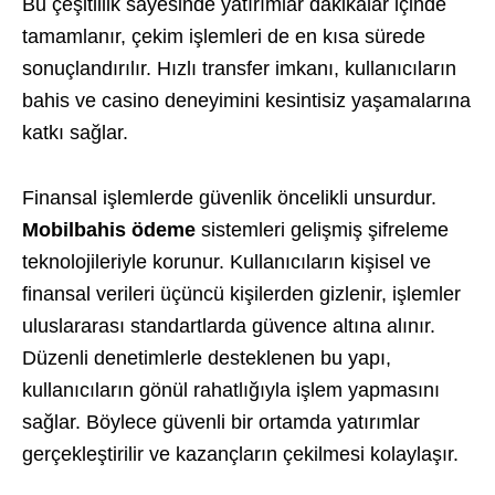
Bu çeşitlilik sayesinde yatırımlar dakikalar içinde
tamamlanır, çekim işlemleri de en kısa sürede
sonuçlandırılır. Hızlı transfer imkanı, kullanıcıların
bahis ve casino deneyimini kesintisiz yaşamalarına
katkı sağlar.
Finansal işlemlerde güvenlik öncelikli unsurdur.
Mobilbahis ödeme
sistemleri gelişmiş şifreleme
teknolojileriyle korunur. Kullanıcıların kişisel ve
finansal verileri üçüncü kişilerden gizlenir, işlemler
uluslararası standartlarda güvence altına alınır.
Düzenli denetimlerle desteklenen bu yapı,
kullanıcıların gönül rahatlığıyla işlem yapmasını
sağlar. Böylece güvenli bir ortamda yatırımlar
gerçekleştirilir ve kazançların çekilmesi kolaylaşır.