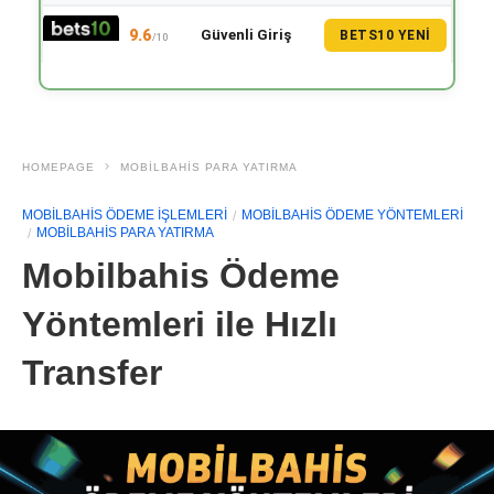
9.6
Güvenli Giriş
BETS10 YENI
/10
HOMEPAGE
MOBILBAHIS PARA YATIRMA
MOBILBAHIS ÖDEME IŞLEMLERI
MOBILBAHIS ÖDEME YÖNTEMLERI
MOBILBAHIS PARA YATIRMA
Mobilbahis Ödeme
Yöntemleri ile Hızlı
Transfer