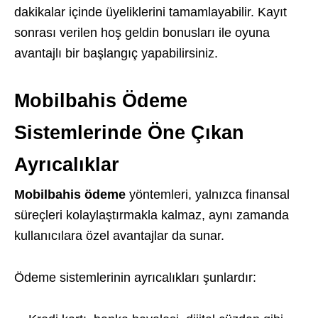
dakikalar içinde üyeliklerini tamamlayabilir. Kayıt
sonrası verilen hoş geldin bonusları ile oyuna
avantajlı bir başlangıç yapabilirsiniz.
Mobilbahis Ödeme
Sistemlerinde Öne Çıkan
Ayrıcalıklar
Mobilbahis ödeme
yöntemleri, yalnızca finansal
süreçleri kolaylaştırmakla kalmaz, aynı zamanda
kullanıcılara özel avantajlar da sunar.
Ödeme sistemlerinin ayrıcalıkları şunlardır: