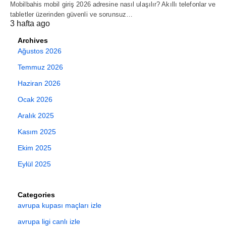
Mobilbahis mobil giriş 2026 adresine nasıl ulaşılır? Akıllı telefonlar ve
tabletler üzerinden güvenli ve sorunsuz…
3 hafta ago
Archives
Ağustos 2026
Temmuz 2026
Haziran 2026
Ocak 2026
Aralık 2025
Kasım 2025
Ekim 2025
Eylül 2025
Categories
avrupa kupası maçları izle
avrupa ligi canlı izle