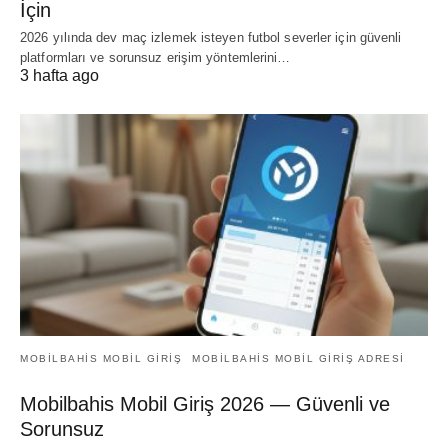
İçin
2026 yılında dev maç izlemek isteyen futbol severler için güvenli
platformları ve sorunsuz erişim yöntemlerini…
3 hafta ago
MOBILBAHIS MOBIL GIRIŞ
MOBILBAHIS MOBIL GIRIŞ ADRESI
Mobilbahis Mobil Giriş 2026 — Güvenli ve
Sorunsuz