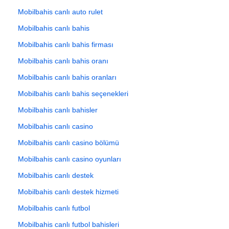
Mobilbahis canlı auto rulet
Mobilbahis canlı bahis
Mobilbahis canlı bahis firması
Mobilbahis canlı bahis oranı
Mobilbahis canlı bahis oranları
Mobilbahis canlı bahis seçenekleri
Mobilbahis canlı bahisler
Mobilbahis canlı casino
Mobilbahis canlı casino bölümü
Mobilbahis canlı casino oyunları
Mobilbahis canlı destek
Mobilbahis canlı destek hizmeti
Mobilbahis canlı futbol
Mobilbahis canlı futbol bahisleri