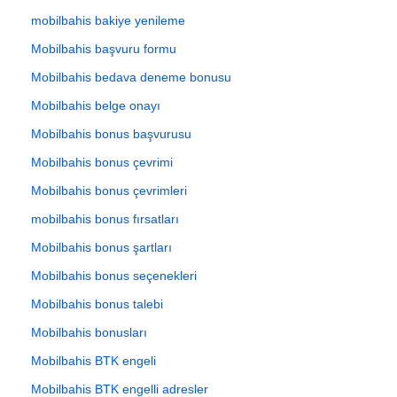
mobilbahis bakiye yenileme
Mobilbahis başvuru formu
Mobilbahis bedava deneme bonusu
Mobilbahis belge onayı
Mobilbahis bonus başvurusu
Mobilbahis bonus çevrimi
Mobilbahis bonus çevrimleri
mobilbahis bonus fırsatları
Mobilbahis bonus şartları
Mobilbahis bonus seçenekleri
Mobilbahis bonus talebi
Mobilbahis bonusları
Mobilbahis BTK engeli
Mobilbahis BTK engelli adresler