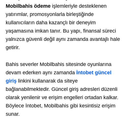
Mobilbahis ödeme
işlemleriyle desteklenen
yatırımlar, promosyonlarla birleştiğinde
kullanıcıların daha kazançlı bir deneyim
yaşamasına imkan tanır. Bu yapı, finansal süreci
yalnızca güvenli değil aynı zamanda avantajlı hale
getirir.
Bahis severler Mobilbahis sitesinde oyunlarına
devam ederken aynı zamanda
İntobet güncel
giriş
linkini kullanarak da siteye
bağlanabilmektedir. Güncel giriş adresleri düzenli
olarak yenilenir ve erişim engelleri ortadan kalkar.
Böylece İntobet, Mobilbahis gibi kesintisiz erişim
sunar.