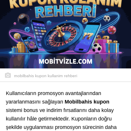
mobilbahis kupon kullanim rehberi
Kullanıcıların promosyon avantajlarından
yararlanmasını sağlayan
Mobilbahis kupon
sistemi bonus ve indirim fırsatlarını daha kolay
kullanılır hâle getirmektedir. Kuponların doğru
şekilde uygulanması promosyon sürecinin daha