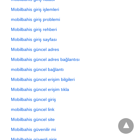
Mobilbahis giriş işlemleri
mobilbahis giriş problemi
Mobilbahis giriş rehberi
Mobilbahis giriş sayfası
Mobilbahis güncel adres
Mobilbahis güncel adres bağlantısı
mobilbahis güncel bağlantı
Mobilbahis güncel erişim bilgileri
Mobilbahis güncel erişim tıkla
Mobilbahis güncel giriş
mobilbahis güncel link
Mobilbahis güncel site
Mobilbahis güvenilir mi
Mobilbahis güvenli giriş