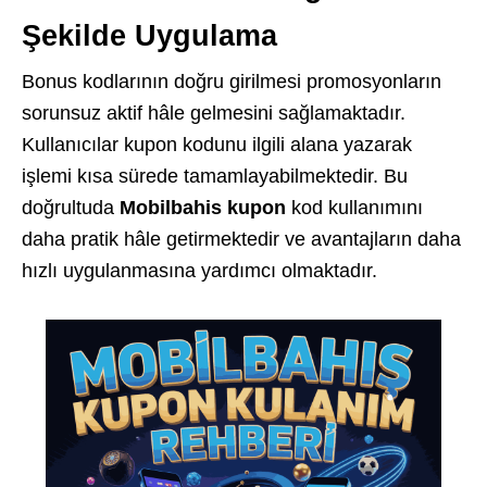
Şekilde Uygulama
Bonus kodlarının doğru girilmesi promosyonların
sorunsuz aktif hâle gelmesini sağlamaktadır.
Kullanıcılar kupon kodunu ilgili alana yazarak
işlemi kısa sürede tamamlayabilmektedir. Bu
doğrultuda
Mobilbahis kupon
kod kullanımını
daha pratik hâle getirmektedir ve avantajların daha
hızlı uygulanmasına yardımcı olmaktadır.