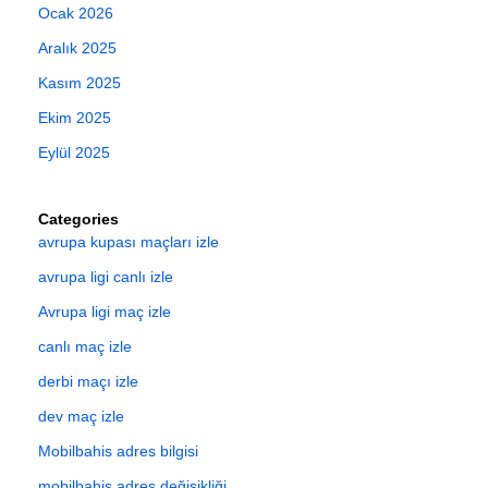
Ocak 2026
Aralık 2025
Kasım 2025
Ekim 2025
Eylül 2025
Categories
avrupa kupası maçları izle
avrupa ligi canlı izle
Avrupa ligi maç izle
canlı maç izle
derbi maçı izle
dev maç izle
Mobilbahis adres bilgisi
mobilbahis adres değişikliği