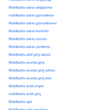
Mobilbahis adres değiştirme
mobilbahis adres güncelleme
Mobilbahis adres güncellemesi
Mobilbahis adres kontrolü
Mobilbahis adres sorunu
Mobilbahis adres yenileme
Mobilbahis aktif giriş adresi
Mobilbahis anında giriş
Mobilbahis anında giriş adresi
Mobilbahis anında giriş linki
Mobilbahis anlık erişim
mobilbahis anlık giriş
Mobilbahis apk
Mobilbahis apk uygulama