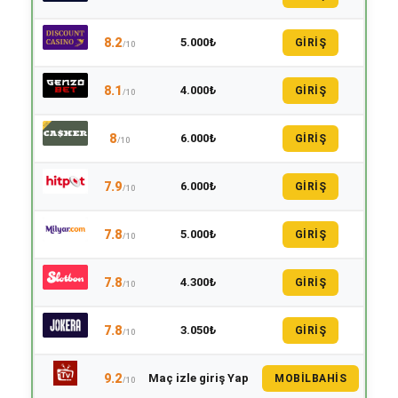
8.2
5.000₺
GİRİŞ
/10
8.1
4.000₺
GİRİŞ
/10
8
6.000₺
GİRİŞ
/10
7.9
6.000₺
GİRİŞ
/10
7.8
5.000₺
GİRİŞ
/10
7.8
4.300₺
GİRİŞ
/10
7.8
3.050₺
GİRİŞ
/10
9.2
Maç izle giriş Yap
MOBILBAHIS
/10