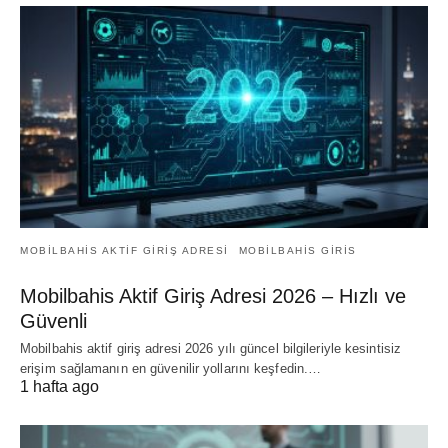
MOBILBAHIS AKTIF GIRIŞ ADRESI
MOBILBAHIS GIRIS
Mobilbahis Aktif Giriş Adresi 2026 – Hızlı ve
Güvenli
Mobilbahis aktif giriş adresi 2026 yılı güncel bilgileriyle kesintisiz
erişim sağlamanın en güvenilir yollarını keşfedin.…
1 hafta ago