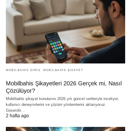
MOBILBAHIS GIRIS
MOBILBAHIS ŞIKAYET
Mobilbahis Şikayetleri 2026 Gerçek mi, Nasıl
Çözülüyor?
Mobilbahis şikayet konularını 2026 yılı güncel verileriyle inceliyor,
kullanıcı deneyimlerini ve çözüm yöntemlerini aktarıyoruz.
Güvenilir…
2 hafta ago