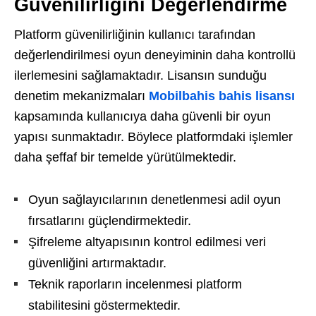
Güvenilirliğini Değerlendirme
Platform güvenilirliğinin kullanıcı tarafından
değerlendirilmesi oyun deneyiminin daha kontrollü
ilerlemesini sağlamaktadır. Lisansın sunduğu
denetim mekanizmaları
Mobilbahis bahis lisansı
kapsamında kullanıcıya daha güvenli bir oyun
yapısı sunmaktadır. Böylece platformdaki işlemler
daha şeffaf bir temelde yürütülmektedir.
Oyun sağlayıcılarının denetlenmesi adil oyun
fırsatlarını güçlendirmektedir.
Şifreleme altyapısının kontrol edilmesi veri
güvenliğini artırmaktadır.
Teknik raporların incelenmesi platform
stabilitesini göstermektedir.