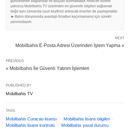
güncellenen bağlantılar ve ipuçları sunmaktadır. Amacım sizlere
yalnızca Mobilbahis TV üzerinden en güvenilir bilgileri sağlamak
değil aynı zamanda oyun keyfinizi artıracak öneriler de paylaşmaktır.
🔥 Bahis dünyasında avantajlı fırsatları kaçırmamanız için sürekli
yanınızdayım.
NEXT
Mobilbahis E-Posta Adresi Üzerinden İşlem Yapma »
PREVIOUS
« Mobilbahis İle Güvenli Yatırım İşlemleri
PUBLISHED BY
Mobilbahis TV
TAGS:
Mobilbahis Curacao lisansı
Mobilbahis lisans bilgileri
Mobilbahis lisans kontrolü
Mobilbahis yasal durumu