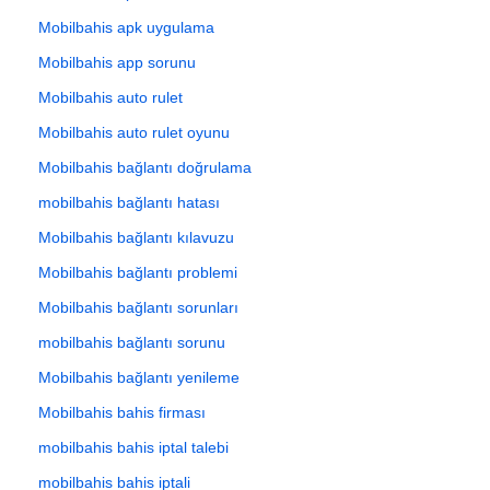
Mobilbahis apk uygulama
Mobilbahis app sorunu
Mobilbahis auto rulet
Mobilbahis auto rulet oyunu
Mobilbahis bağlantı doğrulama
mobilbahis bağlantı hatası
Mobilbahis bağlantı kılavuzu
Mobilbahis bağlantı problemi
Mobilbahis bağlantı sorunları
mobilbahis bağlantı sorunu
Mobilbahis bağlantı yenileme
Mobilbahis bahis firması
mobilbahis bahis iptal talebi
mobilbahis bahis iptali