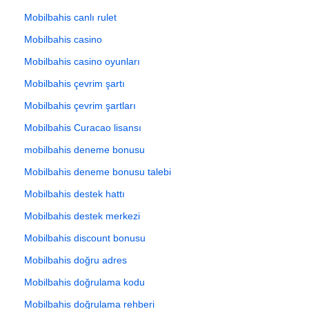
Mobilbahis canlı rulet
Mobilbahis casino
Mobilbahis casino oyunları
Mobilbahis çevrim şartı
Mobilbahis çevrim şartları
Mobilbahis Curacao lisansı
mobilbahis deneme bonusu
Mobilbahis deneme bonusu talebi
Mobilbahis destek hattı
Mobilbahis destek merkezi
Mobilbahis discount bonusu
Mobilbahis doğru adres
Mobilbahis doğrulama kodu
Mobilbahis doğrulama rehberi