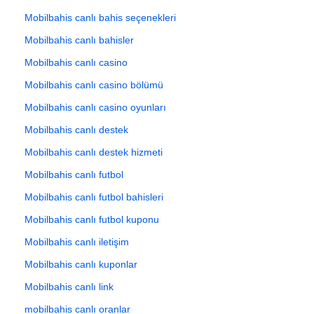
Mobilbahis canlı bahis seçenekleri
Mobilbahis canlı bahisler
Mobilbahis canlı casino
Mobilbahis canlı casino bölümü
Mobilbahis canlı casino oyunları
Mobilbahis canlı destek
Mobilbahis canlı destek hizmeti
Mobilbahis canlı futbol
Mobilbahis canlı futbol bahisleri
Mobilbahis canlı futbol kuponu
Mobilbahis canlı iletişim
Mobilbahis canlı kuponlar
Mobilbahis canlı link
mobilbahis canlı oranlar