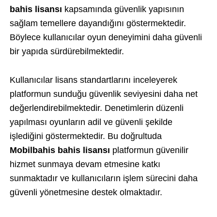
bahis lisansı
kapsamında güvenlik yapısının
sağlam temellere dayandığını göstermektedir.
Böylece kullanıcılar oyun deneyimini daha güvenli
bir yapıda sürdürebilmektedir.
Kullanıcılar lisans standartlarını inceleyerek
platformun sunduğu güvenlik seviyesini daha net
değerlendirebilmektedir. Denetimlerin düzenli
yapılması oyunların adil ve güvenli şekilde
işlediğini göstermektedir. Bu doğrultuda
Mobilbahis bahis lisansı
platformun güvenilir
hizmet sunmaya devam etmesine katkı
sunmaktadır ve kullanıcıların işlem sürecini daha
güvenli yönetmesine destek olmaktadır.