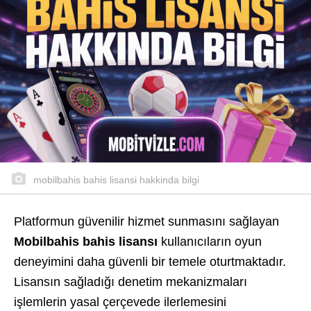
mobilbahis bahis lisansi hakkinda bilgi
Platformun güvenilir hizmet sunmasını sağlayan
Mobilbahis bahis lisansı
kullanıcıların oyun
deneyimini daha güvenli bir temele oturtmaktadır.
Lisansın sağladığı denetim mekanizmaları
işlemlerin yasal çerçevede ilerlemesini