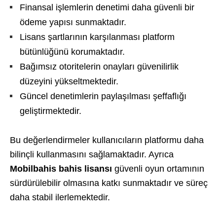
Finansal işlemlerin denetimi daha güvenli bir
ödeme yapısı sunmaktadır.
Lisans şartlarının karşılanması platform
bütünlüğünü korumaktadır.
Bağımsız otoritelerin onayları güvenilirlik
düzeyini yükseltmektedir.
Güncel denetimlerin paylaşılması şeffaflığı
geliştirmektedir.
Bu değerlendirmeler kullanıcıların platformu daha
bilinçli kullanmasını sağlamaktadır. Ayrıca
Mobilbahis bahis lisansı
güvenli oyun ortamının
sürdürülebilir olmasına katkı sunmaktadır ve süreç
daha stabil ilerlemektedir.