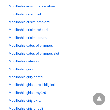
Mobilbahis erişim hatası alma
mobilbahis erişim linki
Mobilbahis erişim problemi
Mobilbahis erişim rehberi
Mobilbahis erişim sorunu
Mobilbahis gates of olympus
Mobilbahis gates of olympus slot
Mobilbahis gates slot
Mobilbahis giris
Mobilbahis giriş adresi
Mobilbahis giriş adresi bilgileri
Mobilbahis giriş arayüzü
Mobilbahis giriş ekranı
Mobilbahis giriş engeli