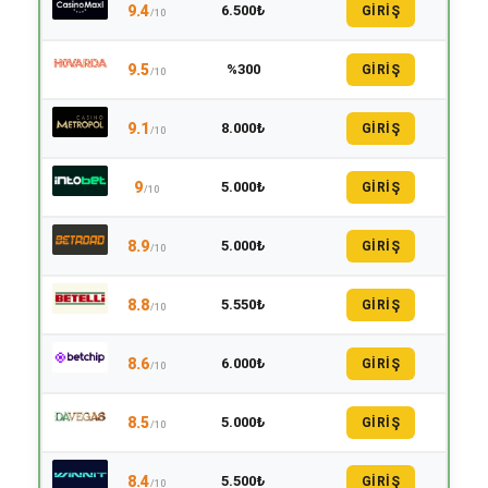
9.4
6.500₺
GİRİŞ
/10
9.5
%300
GİRİŞ
/10
9.1
8.000₺
GİRİŞ
/10
9
5.000₺
GİRİŞ
/10
8.9
5.000₺
GİRİŞ
/10
8.8
5.550₺
GİRİŞ
/10
8.6
6.000₺
GİRİŞ
/10
8.5
5.000₺
GİRİŞ
/10
8.4
5.500₺
GİRİŞ
/10