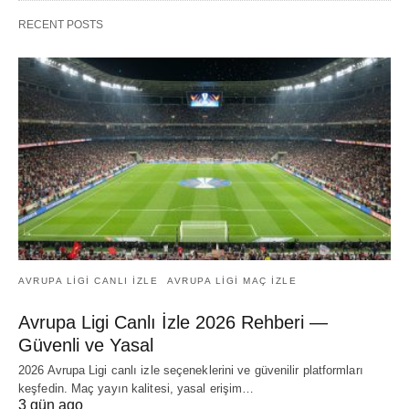
RECENT POSTS
AVRUPA LIGI CANLI IZLE
AVRUPA LIGI MAÇ IZLE
Avrupa Ligi Canlı İzle 2026 Rehberi —
Güvenli ve Yasal
2026 Avrupa Ligi canlı izle seçeneklerini ve güvenilir platformları
keşfedin. Maç yayın kalitesi, yasal erişim…
3 gün ago