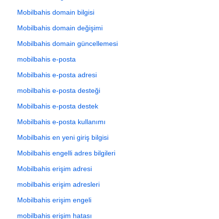
Mobilbahis domain bilgisi
Mobilbahis domain değişimi
Mobilbahis domain güncellemesi
mobilbahis e-posta
Mobilbahis e-posta adresi
mobilbahis e-posta desteği
Mobilbahis e-posta destek
Mobilbahis e-posta kullanımı
Mobilbahis en yeni giriş bilgisi
Mobilbahis engelli adres bilgileri
Mobilbahis erişim adresi
mobilbahis erişim adresleri
Mobilbahis erişim engeli
mobilbahis erişim hatası