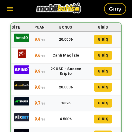
Giriş
SITE
PUAN
BONUS
GIRIŞ
9.9
20.000₺
GİRİŞ
/10
9.6
Canlı Maç İzle
GİRİŞ
/10
2K USD - Sadece
9.9
GİRİŞ
/10
Kripto
9.8
20.000₺
GİRİŞ
/10
9.7
%325
GİRİŞ
/10
9.4
4.500₺
GİRİŞ
/10