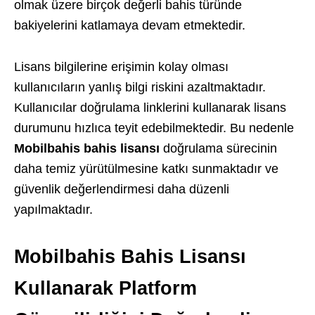
olmak üzere birçok değerli bahis türünde
bakiyelerini katlamaya devam etmektedir.
Lisans bilgilerine erişimin kolay olması
kullanıcıların yanlış bilgi riskini azaltmaktadır.
Kullanıcılar doğrulama linklerini kullanarak lisans
durumunu hızlıca teyit edebilmektedir. Bu nedenle
Mobilbahis bahis lisansı
doğrulama sürecinin
daha temiz yürütülmesine katkı sunmaktadır ve
güvenlik değerlendirmesi daha düzenli
yapılmaktadır.
Mobilbahis Bahis Lisansı
Kullanarak Platform