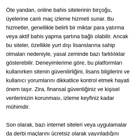
Öte yandan, online bahis sitelerinin birçoğu,
üyelerine canlı maç izleme hizmeti sunar. Bu
hizmetler, genellikle belirli bir miktar para yatırma
veya aktif bahis yapma şartına bağlı olabilir. Ancak
bu siteler, özellikle yurt dışı lisanslarına sahip
olmaları nedeniyle, yasal zeminde bazı farklılıklar
gösterebilir. Deneyimlerime göre, bu platformları
kullanırken sitenin güvenilirliğini, lisans bilgilerini ve
kullanıcı yorumlarını dikkatlice kontrol etmek hayati
önem taşır. Zira, finansal güvenliğiniz ve kişisel
verilerinizin korunması, izleme keyfiniz kadar
mühimdir.
Son olarak, bazı internet siteleri veya uygulamalar
da derbi maçlarını ücretsiz olarak yayınladığını