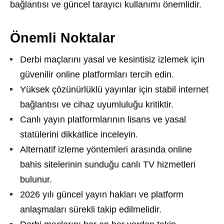
bağlantısı ve güncel tarayıcı kullanımı önemlidir.
Önemli Noktalar
Derbi maçlarını yasal ve kesintisiz izlemek için
güvenilir online platformları tercih edin.
Yüksek çözünürlüklü yayınlar için stabil internet
bağlantısı ve cihaz uyumluluğu kritiktir.
Canlı yayın platformlarının lisans ve yasal
statülerini dikkatlice inceleyin.
Alternatif izleme yöntemleri arasında online
bahis sitelerinin sunduğu canlı TV hizmetleri
bulunur.
2026 yılı güncel yayın hakları ve platform
anlaşmaları sürekli takip edilmelidir.