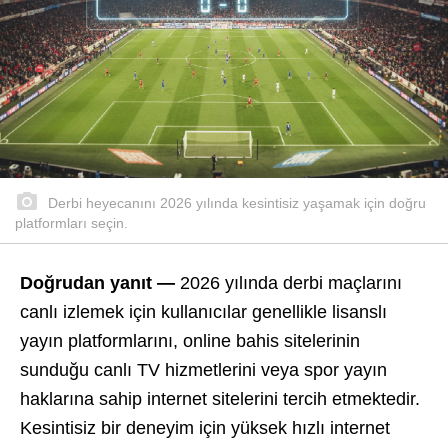
Derbi heyecanını 2026 yılında kesintisiz yaşamak için doğru
platformları seçin.
Doğrudan yanıt —
2026 yılında derbi maçlarını
canlı izlemek için kullanıcılar genellikle lisanslı
yayın platformlarını, online bahis sitelerinin
sunduğu canlı TV hizmetlerini veya spor yayın
haklarına sahip internet sitelerini tercih etmektedir.
Kesintisiz bir deneyim için yüksek hızlı internet