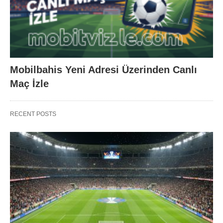
Mobilbahis Yeni Adresi Üzerinden Canlı
Maç İzle
RECENT POSTS