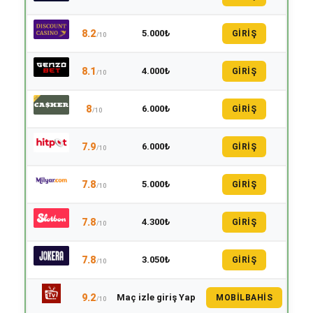
8.2
5.000₺
GİRİŞ
/10
8.1
4.000₺
GİRİŞ
/10
8
6.000₺
GİRİŞ
/10
7.9
6.000₺
GİRİŞ
/10
7.8
5.000₺
GİRİŞ
/10
7.8
4.300₺
GİRİŞ
/10
7.8
3.050₺
GİRİŞ
/10
9.2
Maç izle giriş Yap
MOBILBAHIS
/10