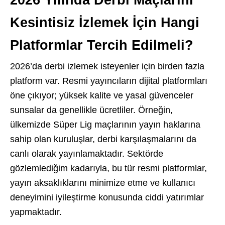
Kesintisiz İzlemek İçin Hangi
Platformlar Tercih Edilmeli?
2026’da derbi izlemek isteyenler için birden fazla
platform var. Resmi yayıncıların dijital platformları
öne çıkıyor; yüksek kalite ve yasal güvenceler
sunsalar da genellikle ücretliler. Örneğin,
ülkemizde Süper Lig maçlarının yayın haklarına
sahip olan kuruluşlar, derbi karşılaşmalarını da
canlı olarak yayınlamaktadır. Sektörde
gözlemlediğim kadarıyla, bu tür resmi platformlar,
yayın aksaklıklarını minimize etme ve kullanıcı
deneyimini iyileştirme konusunda ciddi yatırımlar
yapmaktadır.