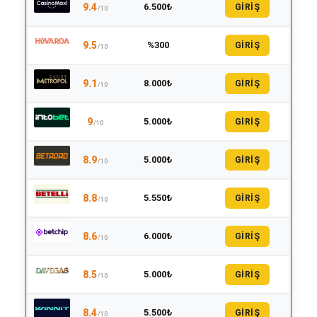
9.4
6.500₺
GİRİŞ
/10
9.5
%300
GİRİŞ
/10
9.1
8.000₺
GİRİŞ
/10
9
5.000₺
GİRİŞ
/10
8.9
5.000₺
GİRİŞ
/10
8.8
5.550₺
GİRİŞ
/10
8.6
6.000₺
GİRİŞ
/10
8.5
5.000₺
GİRİŞ
/10
8.4
5.500₺
GİRİŞ
/10