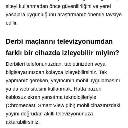
siteyi kullanmadan önce güvenilirliğini ve yerel
yasalara uygunluğunu araştırmanız önemle tavsiye
edilir.
Derbi maçlarını televizyonumdan
farklı bir cihazda izleyebilir miyim?
Derbileri telefonunuzdan, tabletinizden veya
bilgisayarınızdan kolayca izleyebilirsiniz. Tek
yapmanız gereken, yayıncının mobil uygulamasını
ya da web sitesini kullanmak. Hatta bazen
kablosuz ekran yansıtma teknolojileriyle
(Chromecast, Smart View gibi) mobil cihazınızdaki
yayını doğrudan akıllı televizyonunuza
aktarabilirsiniz.