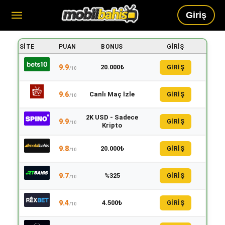
Giriş
SITE
PUAN
BONUS
GIRIŞ
9.9
20.000₺
GİRİŞ
/10
9.6
Canlı Maç İzle
GİRİŞ
/10
2K USD - Sadece
9.9
GİRİŞ
/10
Kripto
9.8
20.000₺
GİRİŞ
/10
9.7
%325
GİRİŞ
/10
9.4
4.500₺
GİRİŞ
/10