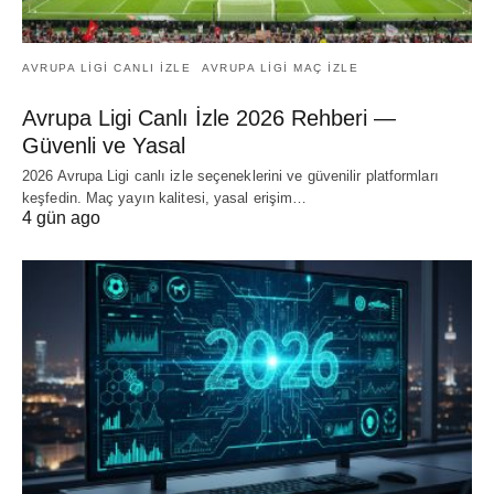
AVRUPA LIGI CANLI IZLE
AVRUPA LIGI MAÇ IZLE
Avrupa Ligi Canlı İzle 2026 Rehberi —
Güvenli ve Yasal
2026 Avrupa Ligi canlı izle seçeneklerini ve güvenilir platformları
keşfedin. Maç yayın kalitesi, yasal erişim…
4 gün ago