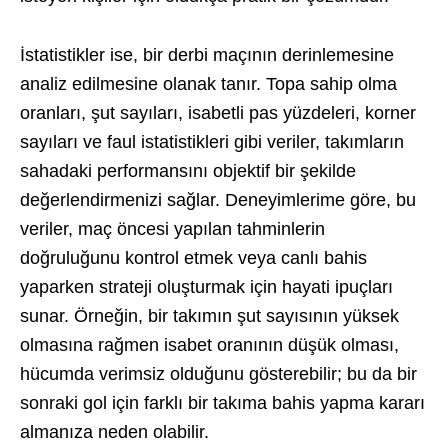
İstatistikler ise, bir derbi maçının derinlemesine
analiz edilmesine olanak tanır. Topa sahip olma
oranları, şut sayıları, isabetli pas yüzdeleri, korner
sayıları ve faul istatistikleri gibi veriler, takımların
sahadaki performansını objektif bir şekilde
değerlendirmenizi sağlar. Deneyimlerime göre, bu
veriler, maç öncesi yapılan tahminlerin
doğruluğunu kontrol etmek veya canlı bahis
yaparken strateji oluşturmak için hayati ipuçları
sunar. Örneğin, bir takımın şut sayısının yüksek
olmasına rağmen isabet oranının düşük olması,
hücumda verimsiz olduğunu gösterebilir; bu da bir
sonraki gol için farklı bir takıma bahis yapma kararı
almanıza neden olabilir.