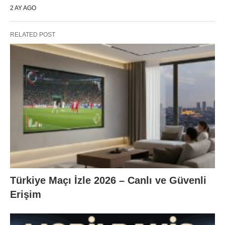
2 AY AGO
RELATED POST
Türkiye Maçı İzle 2026 – Canlı ve Güvenli
Erişim