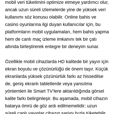
mobil veri tüketimini optimize etmeye yardımcı olur,
ancak uzun süreli izlemelerde yine de yüksek veri
kullanımı söz konusu olabilir. Online bahis ve
casino oyunlarına ilgi duyan kullanıcılar için, bu
platformların mobil uygulamaları, hem bahis yapma
hem de canlı maç izleme imkanını tek bir çatı
altında birleştirerek entegre bir deneyim sunar.
Özellikle mobil cihazlarda HD kalitede bir yayın için
ekran boyutu ve çözünürlüğü de önem taşır. Küçük
ekranlarda yüksek çözünürlük farkı az hissedilse
de, geniş ekranlı tabletlerde veya yansıtma
yöntemleri ile Smart TV’lere aktarıldığında görsel
kalite farkı belirginleşir. Bu aşamada, mobil cihazın
batarya ömrü de göz ardı edilmemelidir; uzun
süreli canlı yayınlar cihazın şarjını hızla tüketebilir.