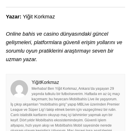
Yazar:
Yiğit Korkmaz
Online bahis ve casino dünyasındaki güncel
gelişmeleri, platformlara güvenli erişim yollarını ve
sorumlu oyun pratiklerini araştırmayı seven bir
uzman yazar.
YiğitKorkmaz
Merhaba! Ben Yiğit Korkmaz, Ankara’da yaşayan 29
yaşında tutkulu bir futbolseverim. Haftada en az üç maçı
kaçırmam; bu heyecanı Mobilbahis Live ile yaşıyorum.
İş çıkışı akşamları “mobilbahis giriş” yapıp MBLive üzerinden Premier
League ve Süper Lig’i takip etmek benim için vazgeçilmez bir rutin.
Canlı istatistik kartlarını okuyup maç içi tahminler yapmak ayrı bir
keyif. Dört yıldır Mobilbahis ekosistemindeyim. Güvenli işlem
altyapısı, hızlı yayın akışı ve Mobilbahis Mobil sayesinde nerede
olursam olayım kesintisiz izliyorum. Maç öncesi kısa analizlerimi